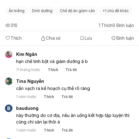
Tham khảo ý kiến của chuyên gia dinh dưỡng để có
Ăn kiêng
Dinh dưỡng
Chế độ ăn giảm cân
+
1 chủ đề khác
thực đơn phù hợp với thể trạng và nhu cầu của bạn.
Giảm cân từ từ và bền vững, tránh các phương pháp ăn
kiêng hà khắc.
316
1
Thích
9
Bình luận
Ngủ đủ giấc (9-10 tiếng/ngày) để hỗ trợ quá trình giảm
cân và phát triển.
Thích
Chia sẻ
Lưu
Bình luận
Kim Ngân
hạn chế tinh bột và giảm đường á b
11 tháng trước
Thích
Trả lời
Tina Nguyễn
cần vạch ra kế hoạch cụ thể rõ ràng
1 năm trước
Thích
Trả lời
B
bauduong
này thường do cơ địa, nếu ăn uống kết hợp tập luyện thì
cũng chỉ săn lại thôi á
1 năm trước
Thích
Trả lời