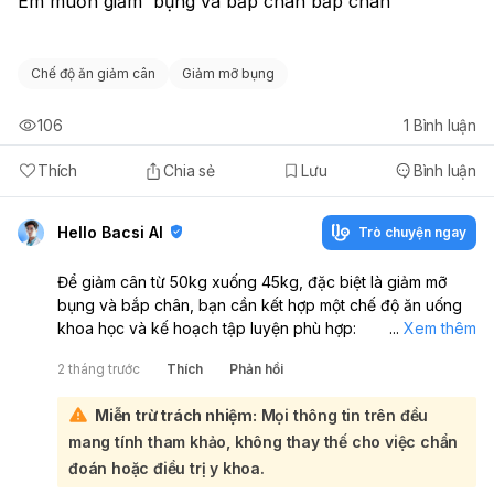
Em muốn giảm  bụng và bắp chân bắp chân 
Chế độ ăn giảm cân
Giảm mỡ bụng
106
1
Bình luận
Thích
Chia sẻ
Lưu
Bình luận
Hello Bacsi AI
Trò chuyện ngay
Để giảm cân từ 50kg xuống 45kg, đặc biệt là giảm mỡ
bụng và bắp chân, bạn cần kết hợp một chế độ ăn uống
khoa học và kế hoạch tập luyện phù hợp:
...
Xem thêm
Về chế độ ăn uống:
Chế độ ăn đóng vai trò rất quan
2 tháng trước
Thích
Phản hồi
trọng, quyết định 60-70% khả năng giảm cân. Bạn nên
tập trung vào việc cắt giảm đường và tinh bột tinh chế
Miễn trừ trách nhiệm:
Mọi thông tin trên đều
(carb), đồng thời tăng cường ăn protein, chất béo lành
mang tính tham khảo, không thay thế cho việc chẩn
mạnh và rau củ ít carb. Hãy ăn 2-3 bữa chính mỗi ngày, và
có thể thêm bữa phụ nếu cảm thấy đói. Uống đủ nước,
đoán hoặc điều trị y khoa.
đặc biệt là trước bữa ăn, và ăn sáng giàu protein. Để giảm