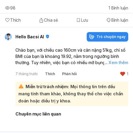
98
1
Bình luận
Thích
Chia sẻ
Lưu
Bình luận
Hello Bacsi AI
Trò chuyện ngay
Chào bạn, với chiều cao 160cm và cân nặng 51kg, chỉ số
BMI của bạn là khoảng 19.92, nằm trong ngưỡng bình
thường. Tuy nhiên, việc bạn có nhiều mỡ bụng và đùi, tự
...
Xem thêm
nhận là "skinny fat" là một điều đáng lưu tâm:
7 tháng trước
Thích
Phản hồi
1
Dáng người skinny fat, tức là có BMI bình thường nhưng tỷ
lệ mỡ cao, đặc biệt ở vùng bụng và đùi, tiềm ẩn nhiều
Miễn trừ trách nhiệm:
Mọi thông tin trên đều
nguy cơ sức khỏe. Mỡ nội tạng tích tụ có thể dẫn đến các
bệnh tim mạch, ung thư và suy giảm trí nhớ. Để cải thiện
mang tính tham khảo, không thay thế cho việc chẩn
tình trạng này, bạn nên:
đoán hoặc điều trị y khoa.
Chế độ dinh dưỡng khoa học:
Bổ sung đủ protein,
hạn chế thực phẩm không lành mạnh, đặc biệt là đồ
Chuyên mục liên quan
uống và thực phẩm nhiều đường vì chúng gây tích tụ
mỡ bụng. Hạn chế carb tinh luyện cũng giúp giảm cân
hiệu quả hơn.