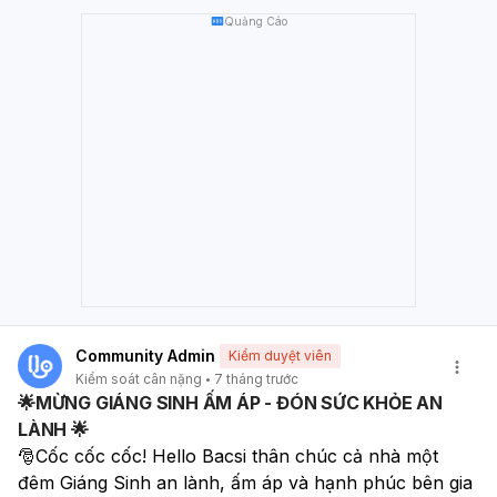
Luyện tập hợp lý:
Ưu tiên các bài tập tăng cơ thay vì
Quảng Cáo
chỉ tập cardio để xây dựng khối lượng cơ bắp, giúp cơ
thể săn chắc và đốt cháy mỡ hiệu quả hơn. Việc kiểm
soát mỡ bụng không chỉ giúp bạn có vóc dáng cân đối
hơn mà còn bảo vệ sức khỏe lâu dài.
Community Admin
Kiểm duyệt viên
Kiểm soát cân nặng
7 tháng trước
🌟MỪNG GIÁNG SINH ẤM ÁP - ĐÓN SỨC KHỎE AN
LÀNH 🌟
🎅Cốc cốc cốc! Hello Bacsi thân chúc cả nhà một 
đêm Giáng Sinh an lành, ấm áp và hạnh phúc bên gia 