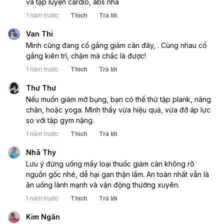
và tập luyện cardio, abs nha
chuyên gia dinh dưỡng để có một kế hoạch giảm cân
phù hợp với tình trạng sức khỏe và thể trạng của mình.
1 năm trước
Thích
Trả lời
Hãy kiên trì và chọn cách giảm cân lành mạnh thay vì
Van Thi
tìm kiếm các phương pháp giảm cân nhanh chóng
Mình cũng đang cố gắng giảm cân đây, . Cùng nhau cố
nhưng không an toàn.
gắng kiên trì, chậm mà chắc là được!
1 năm trước
Thích
Trả lời
Thư Thư
Nếu muốn giảm mỡ bụng, bạn có thể thử tập plank, nâng
chân, hoặc yoga. Mình thấy vừa hiệu quả, vừa đỡ áp lực
so với tập gym nặng.
1 năm trước
Thích
Trả lời
Nhã Thy
Lưu ý đừng uống mấy loại thuốc giảm cân không rõ
nguồn gốc nhé, dễ hại gan thận lắm. An toàn nhất vẫn là
ăn uống lành mạnh và vận động thường xuyên.
1 năm trước
Thích
Trả lời
Kim Ngân