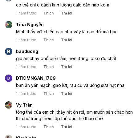
có thể chỉ e cách tính lượng calo cần nạp ko ạ
1 năm trước
Thích
Trả lời
Tina Nguyễn
Mình thấy với chiều cao như vậy là cân đối mà bạn
1 năm trước
Thích
Trả lời
B
bauduong
giờ ăn chay phổ biến lắm, nên đừng lo ko đủ chất
1 năm trước
Thích
Trả lời
DTKIMNGAN_1709
bạn ăn yến mạch, gạo lứt, rau củ và uống sữa hạt nha
1 năm trước
Thích
Trả lời
Vy Trần
tổng thể của em chị thấy rất ổn rồi, em muốn săn chắc hơn
thì chứ trọng thêm tập thể dục thể thao nhé
1 năm trước
Thích
Trả lời