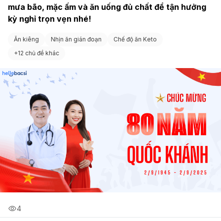
mưa bão, mặc ấm và ăn uống đủ chất để tận hưởng 
kỳ nghỉ trọn vẹn nhé!
Ăn kiêng
Nhịn ăn gián đoạn
Chế độ ăn Keto
+
12 chủ đề khác
4