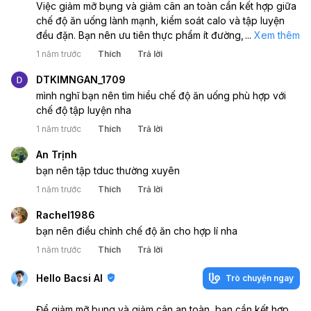
Việc giảm mỡ bụng và giảm cân an toàn cần kết hợp giữa
chế độ ăn uống lành mạnh, kiểm soát calo và tập luyện
đều đặn. Bạn nên ưu tiên thực phẩm ít đường, giàu chất
...
Xem thêm
xơ, tập cardio và tập luyện sức mạnh, đồng thời ngủ đủ
1 năm trước
Thích
Trả lời
và giảm căng thẳng cũng rất quan trọng để duy trì hiệu
quả lâu dài.
DTKIMNGAN_1709
mình nghĩ bạn nên tìm hiểu chế độ ăn uống phù hợp với
chế độ tập luyện nha
1 năm trước
Thích
Trả lời
An Trịnh
bạn nên tập tduc thường xuyên
1 năm trước
Thích
Trả lời
Rachel1986
bạn nên điều chỉnh chế độ ăn cho hợp lí nha
1 năm trước
Thích
Trả lời
Hello Bacsi AI
Trò chuyện ngay
Để giảm mỡ bụng và giảm cân an toàn, bạn cần kết hợp