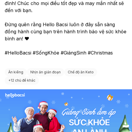
đình! Chúc cho mọi điều tốt đẹp và may mắn nhất sẽ 
đến với bạn.
Đừng quên rằng Hello Bacsi luôn ở đây sẵn sàng 
đồng hành cùng bạn trên hành trình bảo vệ sức khỏe 
bình an! ❤️
#HelloBacsi #SốngKhỏe #GiángSinh #Christmas
Ăn kiêng
Nhịn ăn gián đoạn
Chế độ ăn Keto
+
12 chủ đề khác