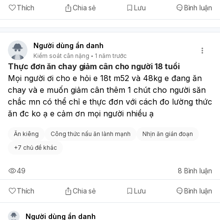
Thích
Chia sẻ
Lưu
Bình luận
Người dùng ẩn danh
Kiểm soát cân nặng
1 năm trước
Thực đơn ăn chay giảm cân cho người 18 tuổi
Mọi người ơi cho e hỏi e 18t m52 và 48kg e đang ăn 
chay và e muốn giảm cân thêm 1 chút cho người săn 
chắc mn có thể chỉ e thực đơn với cách đo lường thức 
ăn đc ko ạ e cảm ơn mọi người nhiều ạ
Ăn kiêng
Công thức nấu ăn lành mạnh
Nhịn ăn gián đoạn
+
7 chủ đề khác
49
8
Bình luận
Thích
Chia sẻ
Lưu
Bình luận
Người dùng ẩn danh