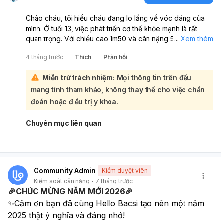
cảm giác đói và duy trì một lối sống cân bằng, lành mạnh.
Chào cháu, tôi hiểu cháu đang lo lắng về vóc dáng của
mình. Ở tuổi 13, việc phát triển cơ thể khỏe mạnh là rất
quan trọng. Với chiều cao 1m50 và cân nặng 50kg, cùng
...
Xem thêm
với mô tả dáng người quả lê (phần dưới to hơn), cháu nên
4 tháng trước
Thích
Phản hồi
tập trung vào việc xây dựng thói quen sống lành mạnh để
cơ thể phát triển cân đối và thon gọn hơn:
Miễn trừ trách nhiệm:
Mọi thông tin trên đều
Để đạt được vóc dáng mong muốn một cách an toàn và
mang tính tham khảo, không thay thế cho việc chẩn
hiệu quả, cháu cần kết hợp nhiều yếu tố:
Chế độ ăn uống khoa học:
đoán hoặc điều trị y khoa.
Ăn đủ bữa, không bỏ bữa:
Đặc biệt là bữa sáng.
Tăng cường rau xanh, trái cây:
Cung cấp vitamin,
Chuyên mục liên quan
khoáng chất và chất xơ giúp no lâu.
Chọn thực phẩm giàu protein nạc:
Thịt gà, cá, trứng,
đậu phụ để xây dựng cơ bắp.
Hạn chế đồ ngọt, nước ngọt, đồ ăn nhanh, thực
Community Admin
Kiểm duyệt viên
phẩm chế biến sẵn:
Đây là những nguồn calo rỗng và
Kiểm soát cân nặng
7 tháng trước
đường không tốt cho sức khỏe và cân nặng.
🎉CHÚC MỪNG NĂM MỚI 2026🎉
Uống đủ nước:
Thay vì nước ngọt, hãy uống nước lọc.
✨Cảm ơn bạn đã cùng Hello Bacsi tạo nên một năm 
Vận động thường xuyên:
2025 thật ý nghĩa và đáng nhớ!
Tập thể dục ít nhất 60 phút mỗi ngày:
Cháu có thể