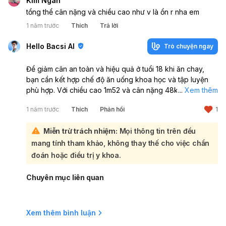
Kim Ngân
tổng thể cân nặng và chiều cao như v là ổn r nha em
1 năm trước
Thích
Trả lời
Hello Bacsi AI
Trò chuyện ngay
Để giảm cân an toàn và hiệu quả ở tuổi 18 khi ăn chay,
bạn cần kết hợp chế độ ăn uống khoa học và tập luyện
phù hợp. Với chiều cao 1m52 và cân nặng 48kg, bạn có
...
Xem thêm
thể giảm một chút cân để cơ thể săn chắc hơn:
1 năm trước
Thích
Phản hồi
1
Nguyên tắc chung:
Kiểm soát calo:
Tiêu thụ ít calo hơn lượng calo bạn
Miễn trừ trách nhiệm:
Mọi thông tin trên đều
đốt cháy.
mang tính tham khảo, không thay thế cho việc chẩn
Ưu tiên thực phẩm chay chất lượng cao:
Trái cây,
rau, ngũ cốc nguyên hạt, protein thực vật (đậu, đỗ, các
đoán hoặc điều trị y khoa.
loại hạt).
Hạn chế:
Thực phẩm chế biến sẵn, đồ ngọt, carbs tinh
Chuyên mục liên quan
chế (gạo trắng, bánh mì trắng).
Uống đủ nước:
1.5-2 lít mỗi ngày.
Tập thể dục đều đặn:
Đi bộ, chạy bộ, yoga, hoặc các
Xem thêm bình luận
bài tập cardio.
Gợi ý thực đơn chay giảm cân (tham