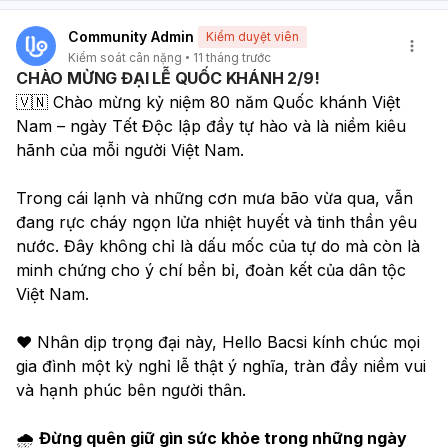
30 phút, tránh uống khi bụng đói.
Nước lọc:
Bù nước, kích hoạt hệ tiêu hóa và hỗ trợ trao
Community Admin
Kiểm duyệt viên
đổi chất. Có thể thêm chanh, gừng hoặc bạc hà để
Kiểm soát cân nặng
11 tháng trước
tăng vị. Ngoài ra, bạn nên kết hợp với thói quen vận
CHÀO MỪNG ĐẠI LỄ QUỐC KHÁNH 2/9!
động nhẹ nhàng khi bụng rỗng và ăn sáng đủ chất (ưu
🇻🇳 Chào mừng kỷ niệm 80 năm Quốc khánh Việt 
tiên protein, chất béo tốt và tinh bột nguyên cám) để
Nam – ngày Tết Độc lập đầy tự hào và là niềm kiêu 
đạt hiệu quả tốt nhất.
hãnh của mỗi người Việt Nam.
Trong cái lạnh và những cơn mưa bão vừa qua, vẫn 
đang rực cháy ngọn lửa nhiệt huyết và tinh thần yêu 
nước. Đây không chỉ là dấu mốc của tự do mà còn là 
minh chứng cho ý chí bền bỉ, đoàn kết của dân tộc 
Việt Nam.
❤️ Nhân dịp trọng đại này, Hello Bacsi kính chúc mọi 
gia đình một kỳ nghỉ lễ thật ý nghĩa, tràn đầy niềm vui 
và hạnh phúc bên người thân.
🌧 
Đừng quên giữ gìn sức khỏe trong những ngày 