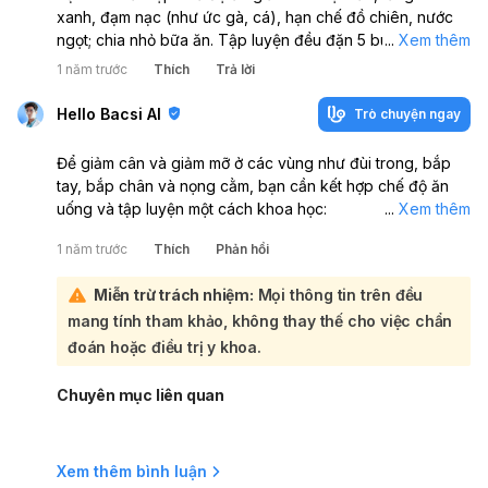
xanh, đạm nạc (như ức gà, cá), hạn chế đồ chiên, nước
ngọt; chia nhỏ bữa ăn. Tập luyện đều đặn 5 buổi/tuần, ưu
...
Xem thêm
tiên cardio (đi bộ nhanh, nhảy dây) + tập cơ (squat,
1 năm trước
Thích
Trả lời
plank, nâng tạ nhẹ). Ngủ đủ, giảm stress. Kiên trì ít nhất 3–
6 tháng sẽ thấy rõ thay đổi. Nếu cần hướng dẫn cụ thể,
Hello Bacsi AI
Trò chuyện ngay
bạn nên gặp chuyên gia dinh dưỡng hoặc HLV cá nhân.
Để giảm cân và giảm mỡ ở các vùng như đùi trong, bắp
tay, bắp chân và nọng cằm, bạn cần kết hợp chế độ ăn
uống và tập luyện một cách khoa học:
...
Xem thêm
Trước hết, bạn cần giảm cân tổng thể bằng cách kiểm
1 năm trước
Thích
Phản hồi
soát lượng calo nạp vào và tăng cường đốt cháy calo.
Bạn có thể áp dụng các phương pháp sau:
Miễn trừ trách nhiệm:
Mọi thông tin trên đều
Chế độ ăn uống:
mang tính tham khảo, không thay thế cho việc chẩn
Cắt giảm đường và tinh bột tinh chế: Ưu tiên chế độ ăn
low carb để giảm cảm giác đói và nạp ít calo hơn.
đoán hoặc điều trị y khoa.
Ăn đủ protein, chất béo tốt và rau củ: Mỗi bữa ăn nên
có đủ các nhóm chất này để tăng cường trao đổi chất
Chuyên mục liên quan
và giảm cảm giác thèm ăn.
Hạn chế thực phẩm chế biến sẵn: Tránh đồ ăn nhanh
và thực phẩm đóng gói để giảm lượng calo dư thừa.
Xem thêm bình luận
Uống đủ nước: Uống nước trước bữa ăn và trong suốt