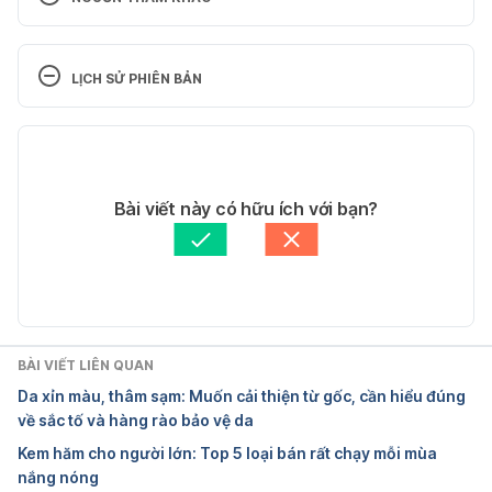
Skin care: 5 tips for healthy skin
LỊCH SỬ PHIÊN BẢN
https://www.mayoclinic.org/healthy-lifestyle/adult-
health/in-depth/skin-care/art-20048237
Phiên bản hiện tại
Ngày truy cập: 05/04/2019
05/08/2020
Tác giả: 
Minh Châu
Bài viết này có hữu ích với bạn?
11 Steps to Better Skin
Tham vấn y khoa: 
Bác sĩ Lê Thị Mỹ Duyên
Cập nhật bởi: 
Hoàng Diệu Thu
https://www.realsimple.com/beauty-
fashion/skincare/skincare-face/strategies-for-
better-skin
BÀI VIẾT LIÊN QUAN
Ngày truy cập: 05/04/2019
Da xỉn màu, thâm sạm: Muốn cải thiện từ gốc, cần hiểu đúng
về sắc tố và hàng rào bảo vệ da
12 Simple Tips to Get Clear Glowing Skin 
Kem hăm cho người lớn: Top 5 loại bán rất chạy mỗi mùa
Naturally – Have Flawless Skin
nắng nóng