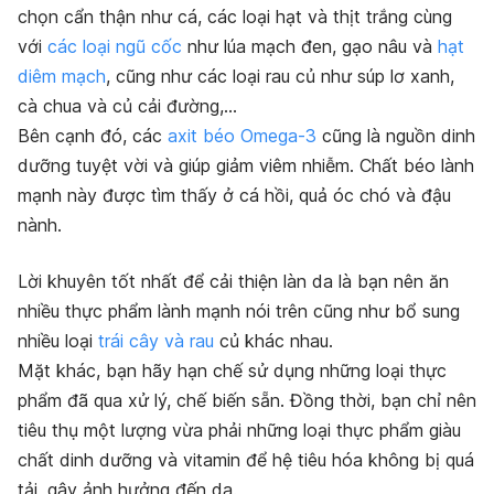
chọn cẩn thận như cá, các loại hạt và thịt trắng cùng
với
các loại ngũ cốc
như lúa mạch đen, gạo nâu và
hạt
diêm mạch
, cũng như các loại rau củ như súp lơ xanh,
cà chua và củ cải đường,…
Bên cạnh đó, các
axit béo Omega-3
cũng là nguồn dinh
dưỡng tuyệt vời và giúp giảm viêm nhiễm. Chất béo lành
mạnh này được tìm thấy ở cá hồi, quả óc chó và đậu
nành.
Lời khuyên tốt nhất để cải thiện làn da là bạn nên ăn
nhiều thực phẩm lành mạnh nói trên cũng như bổ sung
nhiều loại
trái cây và rau
củ khác nhau.
Mặt khác, bạn hãy hạn chế sử dụng những loại thực
phẩm đã qua xử lý, chế biến sẵn. Đồng thời, bạn chỉ nên
tiêu thụ một lượng vừa phải những loại thực phẩm giàu
chất dinh dưỡng và vitamin để hệ tiêu hóa không bị quá
tải, gây ảnh hưởng đến da.