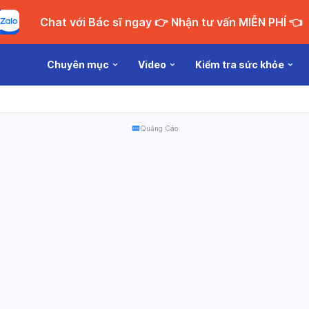
Chat với Bác sĩ ngay 👉 Nhận tư vấn MIỄN PHÍ 👈
Chuyên mục
Video
Kiểm tra sức khỏe
Quảng Cáo