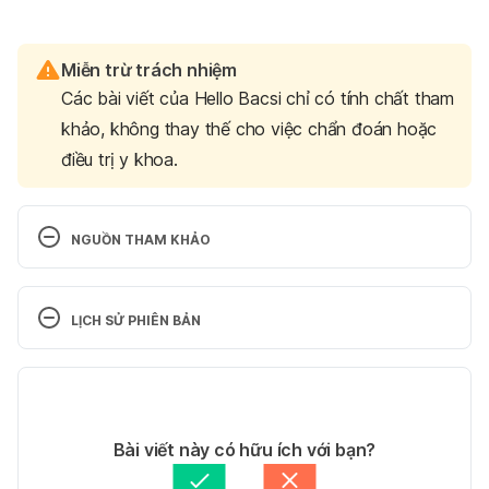
Miễn trừ trách nhiệm
Các bài viết của Hello Bacsi chỉ có tính chất tham
khảo, không thay thế cho việc chẩn đoán hoặc
điều trị y khoa.
NGUỒN THAM KHẢO
Reasons for a Missed Period 
https://www.uofmhealth.org/health-library/mispd/  
LỊCH SỬ PHIÊN BẢN
Ngày truy cập: 25/1/2024
Phiên bản hiện tại
Why Is My Period Late? 
https://health.clevelandclinic.org/why-is-my-period-
16/02/2025
late/ Ngày truy cập: 25/1/2024
Tác giả: 
Hoa Vũ
Bài viết này có hữu ích với bạn?
Tham vấn y khoa: 
Bác sĩ Nguyễn Thường Hanh