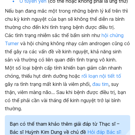
U tuyến yên
(có thể hoặc không phải là ung thư)
Nếu bạn đang mắc một trong những bệnh lý kể trên thì
chu kỳ kinh nguyệt của bạn sẽ không thể diễn ra bình
thường cho đến khi tình trạng bệnh được điều trị.
Các tình trạng nhiễm sắc thể bẩm sinh như
hội chứng
Turner
và hội chứng không nhạy cảm androgen cũng có
thể gây ra các vấn đề về kinh nguyệt, khả năng sinh
sản và thường có liên quan đến tình trạng vô kinh.
Một số loại bệnh cấp tính khiến bạn giảm cân nhanh
chóng, thiếu hụt dinh dưỡng hoặc
rối loạn nội tiết tố
gây ra tình trạng mất kinh là viêm phổi,
đau tim
, suy
thận, viêm màng não… Sau khi bệnh được điều trị, bạn
có thể phải cần vài tháng để kinh nguyệt trở lại bình
thường.
Bạn có thể tham khảo thêm giải đáp từ Thạc sĩ –
Bác sĩ Huỳnh Kim Dung về chủ đề
Hỏi đáp Bác sĩ: