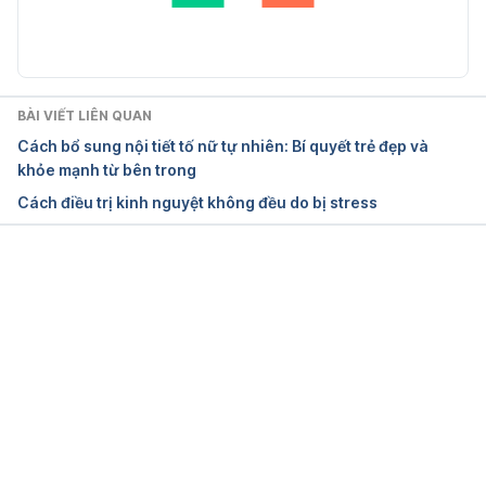
Irregular Periods: Why Is My Period Late? 
Cập nhật bởi: 
Dang Tran
https://www.pennmedicine.org/updates/blogs/wom
ens-health/2020/november/irregular-periods-why-
is-my-period-late Ngày truy cập: 25/1/2024
BÀI VIẾT LIÊN QUAN
Irregular periods  
Cách bổ sung nội tiết tố nữ tự nhiên: Bí quyết trẻ đẹp và
https://www.healthdirect.gov.au/irregular-periods 
khỏe mạnh từ bên trong
Ngày truy cập: 25/1/2024
Cách điều trị kinh nguyệt không đều do bị stress
Missed or late periods 
https://www.nhs.uk/conditions/missed-or-late-
periods/ Ngày truy cập: 25/1/2024
Đang tải....