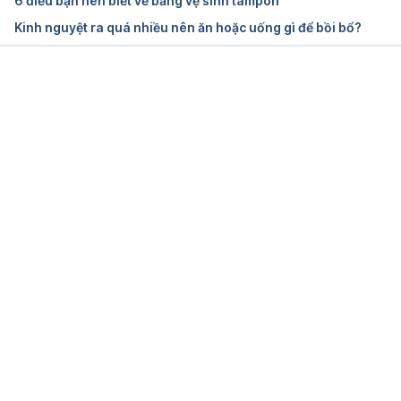
6 điều bạn nên biết về băng vệ sinh tampon
Ngày truy cập: 5/1/2023
Kinh nguyệt ra quá nhiều nên ăn hoặc uống gì để bồi bổ?
Menstrual cup use, leakage, acceptability, 
safety, and availability: a systematic review and 
meta-analysis
Đang tải....
https://www.ncbi.nlm.nih.gov/pmc/articles/PMC666
9309/
Ngày truy cập: 5/1/2023
What is a Menstrual Cup?
http://menstrualcupcoalition.org
Ngày truy cập: 5/1/2023
How to use a menstrual cup