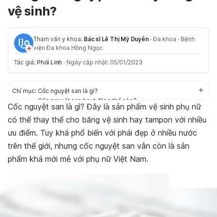
vệ sinh?
Tham vấn y khoa:
Bác sĩ Lê Thị Mỹ Duyên
·
Đa khoa
·
Bệnh
viện Đa khoa Hồng Ngọc
Tác giả:
Phối Linh
·
Ngày cập nhật: 05/01/2023
Chỉ mục:
Cốc nguyệt san là gì?
Cốc nguyệt san hoạt động thế nào?
Cốc nguyệt san là gì? Đây là sản phẩm vệ sinh phụ nữ
Cách sử dụng cốc nguyệt san là gì?
có thể thay thế cho băng vệ sinh hay tampon với nhiều
Một số loại cốc nguyệt san được nhiều chị em ưa chuộng
Có nên dùng cốc nguyệt san thay băng vệ sinh? Công
ưu điểm. Tuy khá phổ biến với phái đẹp ở nhiều nước
dụng của cốc nguyệt san là gì?
trên thế giới, nhưng cốc nguyệt san vẫn còn là sản
Nhược điểm của cốc nguyệt san là gì?
phẩm khá mới mẻ với phụ nữ Việt Nam.
Những câu hỏi thường gặp khi sử dụng cốc nguyệt san