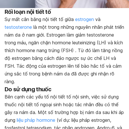
Rối loạn nội tiết tố
Sự mất cân bằng nội tiết tố giữa
estrogen
và
testosterone
là một trong những nguyên nhân phát triển
nám da ở nam giới. Estrogen làm giảm
testosterone
trong máu, ngăn chặn hormone leuteinizing (LH) và kích
thích hormone nang trứng (FSH) . Từ đó làm tăng nồng
độ estrogen bằng cách đảo ngược sự ức chế LH và
FSH.
Tác động của estrogen lên tế bào hắc tố và cảm
ứng sắc tố trong bệnh nám da đã được ghi nhận rõ
ràng.
Do sử dụng thuốc
Bên cạnh các yếu tố nội tiết tố nội sinh, việc sử dụng
thuốc nội tiết tố ngoại sinh hoặc tác nhân đều có thể
gây ra nám da. Một số trường hợp bị nám da sau khi áp
dụng
liệu pháp hormone
(ví dụ: liệu pháp estrogen,
fosfestrol tetrasodium, tác nhân androgen, Andro-6, và