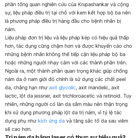
phần tổng quan nghiên cứu của Krupashankar và cộng
sự, liệu pháp điều trị tại chỗ với kem kết hợp bộ ba nên
là phương pháp điều trị hàng đầu cho bệnh nhân bị
nám.
Liệu pháp đơn trị liệu và liệu pháp kép có hiệu quả thấp
hơn, tác dụng cũng chậm hơn và được khuyến cáo cho
những bệnh nhân không thể tiếp cận liệu pháp bộ ba
hoặc những người nhạy cảm với các thành phần trên.
Ngoài ra, một thành phần quan trọng khác giúp chống
nám da ở nam giới đó chính là sử dụng các chất peel
da, chẳng hạn như
axit glycolic
, axit mandelic, axit
lactic, lột da jessner, axit trichloroacetic và retinoid. Tuy
nhiên, những người có làn da sẫm màu nên thận trọng
khi sử dụng phương pháp lột da trị nám, vì tỷ lệ tác
dụng phụ như
kích ứng da
và tăng sắc tố da sau viêm
sẽ cao hơn.
Trị nám da bằng laser có thực sự hiệu quả?