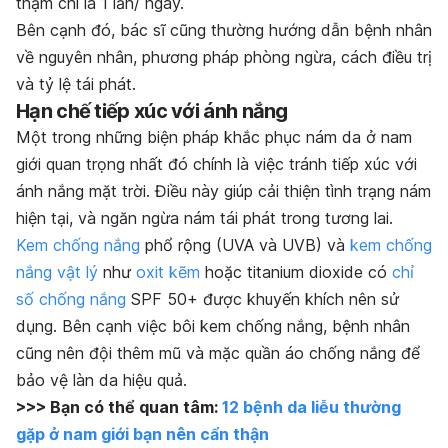
thậm chí là 1 lần/ ngày.
Bên cạnh đó, bác sĩ cũng thường hướng dẫn bệnh nhân
về nguyên nhân, phương pháp phòng ngừa, cách điều trị
và tỷ lệ tái phát.
Hạn chế tiếp xúc với ánh nắng
Một trong những biện pháp khắc phục nám da ở nam
giới quan trọng nhất đó chính là việc tránh tiếp xúc với
ánh nắng mặt trời. Điều này giúp cải thiện tình trạng nám
hiện tại, và ngăn ngừa nám tái phát trong tương lai.
Kem chống nắng
phổ rộng (UVA và UVB) và
kem chống
nắng vật lý
như
oxit kẽm
hoặc titanium dioxide có
chỉ
số chống nắng
SPF 50+ được khuyến khích nên sử
dụng. Bên cạnh việc bôi kem chống nắng, bệnh nhân
cũng nên đội thêm mũ và mặc quần áo chống nắng để
bảo vệ làn da hiệu quả.
>>> Bạn có thể quan tâm:
12 bệnh da liễu thường
gặp ở nam giới bạn nên cẩn thận