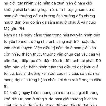
nữ giới, tuy nhiên việc nám da xuất hiện ở nam giới
không phải là trường hợp hiếm. Tình trạng nám da ở
nam giới thường có xu hướng ảnh hưởng đến những
người đàn ông có làn da sẫm màu ở châu Á và người
Mỹ gốc Phi.
Nám da sẽ ngày càng trầm trọng nếu nguyên nhân đến
từ yếu tố môi trường như ánh sáng mặt trời hoặc do
vấn đề di truyền.
Việc điều trị nám da ở nam giới vẫn
còn nhiều thách thức, thường vẫn chưa đạt yêu cầu và
cần được tiếp tục đều đặn điều trị để tránh tái phát. Để
đảm bảo việc bệnh nhân tuân thủ điều trị đạt hiệu quả
tối ưu, bác sĩ thường xem xét các nhu cầu, sở thích và
mong đợi của từng bệnh nhân khi đưa ra kế hoạch điều
trị.
Dù không nguy hiểm nhưng nám da ở nam giới thường
khó điều trị hơn ở nữ giới do nam giới thường ít chăm
chút các vấn đề về da. Song để việc điều trị đạt hiêụ