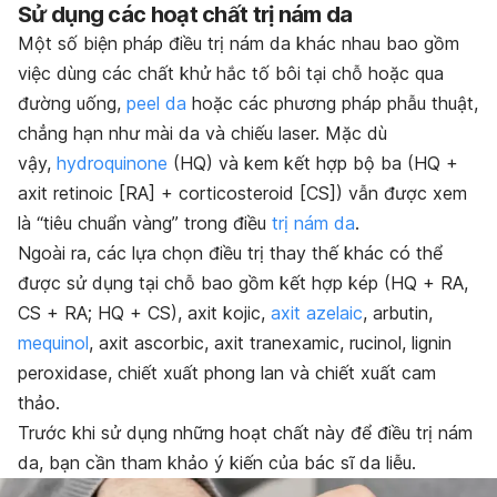
Sử dụng các hoạt chất trị nám da
Một số biện pháp điều
trị nám da
khác nhau bao gồm
việc dùng các chất khử hắc tố bôi tại chỗ hoặc qua
đường uống,
peel da
hoặc các phương pháp phẫu thuật,
chẳng hạn như mài da và chiếu laser. Mặc dù
vậy,
hydroquinone
(HQ) và kem kết hợp bộ ba (HQ +
axit retinoic [RA] + corticosteroid [CS]) vẫn được xem
là “tiêu chuẩn vàng” trong điều
trị nám da
.
Ngoài ra, các lựa chọn điều trị thay thế khác có thể
được sử dụng tại chỗ bao gồm kết hợp kép (HQ + RA,
CS + RA; HQ + CS), axit kojic,
axit azelaic
, arbutin,
mequinol
, axit ascorbic, axit tranexamic, rucinol, lignin
peroxidase, chiết xuất phong lan và chiết xuất cam
thảo.
Trước khi sử dụng những hoạt chất này để điều trị nám
da, bạn cần tham khảo ý kiến của bác sĩ da liễu.