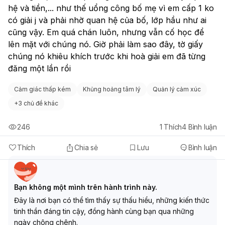
hệ và tiền,... như thế uổng công bố mẹ vì em cấp 1 ko 
có giải j và phải nhờ quan hệ của bố, lớp hầu như ai 
cũng vậy. Em quá chán luôn, nhưng vẫn cố học để 
lên mặt với chúng nó. Giờ phải làm sao đây, tờ giấy 
chúng nó khiêu khích trước khi hoà giải em đã từng 
đăng một lần rồi
Cảm giác thấp kém
Khủng hoảng tâm lý
Quản lý cảm xúc
+
3 chủ đề khác
246
1
Thích
4
Bình luận
Thích
Chia sẻ
Lưu
Bình luận
Bạn không một mình trên hành trình này.
Đây là nơi bạn có thể tìm thấy sự thấu hiểu, những kiến thức
tinh thần đáng tin cậy, đồng hành cùng bạn qua những
ngày chông chênh.