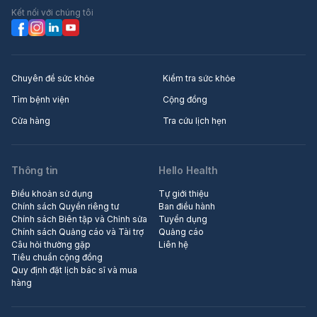
ấy đào lại và bảo bảo sao nó nói
Kết nối với chúng tôi
thế. Phải biết là lúc đó mình rất
hiền, bạn ý nói xấu mình ngay
trước mặt mới đi tâm sự với bạn
khác và bạn ấy nói xấu cả lớp.
Giờ sao đây, mình cảm thấy rất tự
Chuyên đề sức khỏe
Kiểm tra sức khỏe
ti và bực nhưng ko bt nói vs bố
Tìm bệnh viện
Cộng đồng
mẹ thế nào, mình cũng sai, và
Cửa hàng
Tra cứu lịch hẹn
trường mình tốt r, bố mẹ nói con
gái tính như thế và đừng chấp
chúng nó nhưng lúc đó mình chỉ
Thông tin
Hello Health
nói một phần sự việc. Bố mẹ còn
bảo đừng nói xấu mà mình tức lại
Điều khoản sử dụng
Tự giới thiệu
nói r, giờ sao đây, ko có bài nói
Chính sách Quyền riêng tư
Ban điều hành
mình ko có điểm, đó là bài cuối kì
Chính sách Biên tập và Chỉnh sửa
Tuyển dụng
Chính sách Quảng cáo và Tài trợ
Quảng cáo
đó
Câu hỏi thường gặp
Liên hệ
Tiêu chuẩn cộng đồng
Quy định đặt lịch bác sĩ và mua
hàng