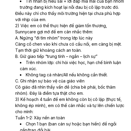
slime, mình ko có hứng nên dùng
Tin nhắn bị hiểu sai + lời đáp mỉa mai của bạn nhóm 
trưởng đang kích hoạt lại nỗi đau bị cô lập trước đó.
điện thoại đọc truyện, các bạn
Điều này chỉ cho thấy môi trường hiện tại chưa phù hợp 
bảo bám điện thoại, tỏ ra mình
với nhịp của em.
giàu, thanh cao, mình từng đến
2) Việc em có thể thực hiện để giảm tổn thương, 
nhà các bạn ăn do mẹ bạn mời,
Sunnycare gợi mở để em cân nhắc thêm:
trong giờ ăn mình có tải ứng
A. Ngừng “đi tìm nhóm” trong lớp lúc này
dụng về để trả lời bố mẹ mình,
Càng cố chen vào khi chưa có cầu nối, em càng bị mệt. 
vậy mà khi mẹ bạn nhắc mình chỉ
Tạm thời giữ khoảng cách an toàn.
nói vâng nhỏ r cười cười, đó là
B. Giữ giao tiếp “trung tính – ngắn – lịch sự”
thói quen của mình và mình cũng
Trên nhóm lớp: chỉ hỏi việc học, hạn chế bình luận 
tắt đi ngay sau đó vậy mà khi về
cảm xúc.
mọi người cứ cảm giác cô lập và
Không tag cá nhân/All nếu không cần thiết.
từ đó cũng vậy, luôn ko nói cho
C. Ghi nhận sự bảo vệ của giáo viên
mình, các bạn nhận edit thì bảo
Cô giáo đã nhìn thấy vấn đề (chia bè phái, bốc thăm 
mình ko làm gì, bảo mình tìm hình
nhóm). Đây là điểm tựa thật cho em.
ảnh thì ko nói tìm gì? Vậy mà bảo
3) Kế hoạch 4 tuần để em không còn bị cô lập (thực tế, 
mình lười, ăn sẵn, bốc thăm thuyết
không ép mình), em có thể cân nhắc và tự lên chiến lược 
trình thì mình khá tự ti, nhưng một
cho mình:
bạn bốc cả bốn lần ra cùng một
Tuần 1–2: Xây nền an toàn
kết quả vậy nên mình cảm thấy
Chọn 1 bạn (ban cán sự hoặc bạn hiền) để ngồi 
rất ko công bằng. Lúc diễn kịch
gần/trao đổi bài.