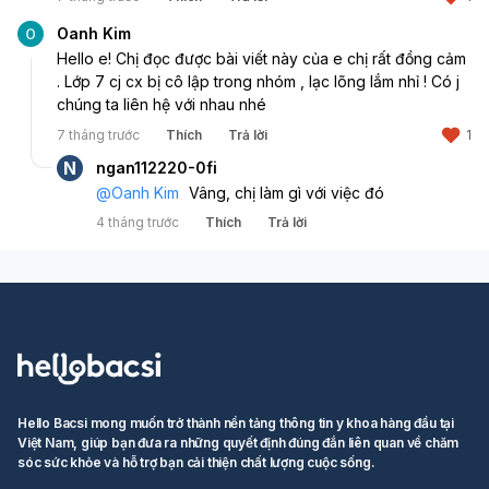
nhóm khác để vào vì đủ r, không
Oanh Kim
biết bài tập như thế nào bây giờ?
Chỉ còn một nhóm ghét cả hai
Hello e! Chị đọc được bài viết này của e chị rất đồng cảm 
. Lớp 7 cj cx bị cô lập trong nhóm , lạc lõng lắm nhỉ ! Có j 
bạn kia nhưng khá chảnh và mấy
chúng ta liên hệ với nhau nhé
đứa hiền và giỏi trong lớp là còn
nói chuyện vs mình thêm cả đám
7 tháng trước
Thích
Trả lời
1
con trai. Mình không nói mình ko
N
ngan112220-0fi
sai nhưng các bạn khăng khăng
@
Oanh Kim
Vâng, chị làm gì với việc đó
là chỉ mình sai. Trước đây lớp có
4 tháng trước
Thích
Trả lời
một bạn học khá đi nói xấu một
nhóm r bị cô lập xong chuyển
trường, mình có tiếp xúc với bạn
ấy một tí, đa phần là lúc đó mình
ko chơi với ai, cái bạn xúc phạm
mình còn từng kết bè nói xấu
mình cơ với bạn cũ cấp trước của
mình. Bây giờ mình và bạn ấy vẫn
chơi với nhau nhưng nhóm bạn
Hello Bacsi mong muốn trở thành nền tảng thông tin y khoa hàng đầu tại
đủ r, và mình đã bỏ qua những j
Việt Nam, giúp bạn đưa ra những quyết định đúng đắn liên quan về chăm
sóc sức khỏe và hỗ trợ bạn cải thiện chất lượng cuộc sống.
các bạn nói xấu và bây giờ bạn