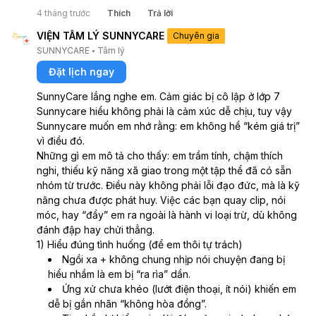
chuyển đi chỗ khác mua nhà to
4 tháng trước
Thích
Trả lời
hơn, mẹ bạn hỏi có phải từng ở
VIỆN TÂM LÝ SUNNYCARE
Chuyên gia
cùng ngõ ko, mình bảo có,
SUNNYCARE
Tâm lý
không biết thái độ mẹ bạn thế
nào nhưng cảm thấy tự ti lắm.
Đặt lịch ngay
Đến bây giờ các bạn đuổi ra khỏi
SunnyCare lắng nghe em. Cảm giác bị cô lập ở lớp 7 
nhóm, trong cơn tức giận mình
Sunnycare hiểu không phải là cảm xúc dễ chịu, tuy vậy 
nói nhiều điều, các bạn đào lại rất
Sunnycare muốn em nhớ rằng: em không hề “kém giá trị” 
nhiều chuyện mà ko phải mỗi
vì điều đó.
mình tham gia, đặc biệt bạn viết
Những gì em mô tả cho thấy: em trầm tính, chậm thích 
còn từng gặp cảnh không ai chơi
nghi, thiếu kỹ năng xã giao trong một tập thể đã có sẵn 
( do ở cấp học trước ko cùng
nhóm từ trước. Điều này không phải lỗi đạo đức, mà là kỹ 
trường) vậy mà nói mình ko thấy
năng chưa được phát huy. Việc các bạn quay clip, nói 
ai chơi nên mới chơi cùng, bản
móc, hay “đẩy” em ra ngoài là hành vi loại trừ, dù không 
thân bạn ấy luôn như vậy, trong
đánh đập hay chửi thẳng.
khi mình và ba bạn kia lập nhóm r
1) Hiểu đúng tình huống (để em thôi tự trách)
mới mời hai bạn kia vào, vậy là
Ngồi xa + không chung nhịp nói chuyện đang bị 
sao? Các bạn ấy và mình khác sở
hiểu nhầm là em bị “ra rìa” dần.
thích, mình lại thích đọc truyện
Ứng xử chưa khéo (lướt điện thoại, ít nói) khiến em 
còn các bạn thích chơi game và
dễ bị gắn nhãn “không hòa đồng”.