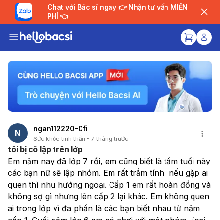
Chat với Bác sĩ ngay 👉 Nhận tư vấn MIỄN
PHÍ 👈
ngan112220-0fi
N
Sức khỏe tinh thần
7 tháng trước
tôi bị cô lập trên lớp
Em năm nay đã lớp 7 rồi, em cũng biết là tầm tuổi này 
các bạn nữ sẽ lập nhóm. Em rất trầm tính, nếu gặp ai 
quen thì như hướng ngoại. Cấp 1 em rất hoàn đồng và 
không sợ gì nhưng lên cấp 2 lại khác. Em không quen 
ai trong lớp vì đa phần là các bạn biết nhau từ năm 
cấp 1. Cuối năm lớp 6 em có chơi với một nhóm, (gọi 