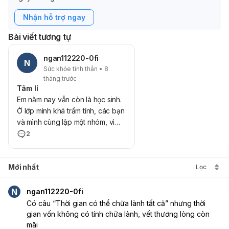
Nhận hỗ trợ ngay
Bài viết tương tự
ngan112220-0fi
N
Sức khỏe tinh thần • 8
tháng trước
Tâm lí
Em năm nay vẫn còn là học sinh.
Ở lớp mình khá trầm tính, các bạn
và mình cùng lập một nhóm, vì
mình cùng một bạn khác đều
2
hướng nội, chơi với nhau được
một năm, mình có lần làm bài tập
Mới nhất
nhóm với các bạn, khi đến nhà
Lọc
các bạn thì mình được mẹ bạn
nhắc nhở, mình chỉ cười cười và
N
ngan112220-0fi
nói vâng rất nhỏ, hình như mọi
Có câu “Thời gian có thể chữa lành tất cả” nhưng thời 
người ko nghe thấy. Nhà bạn ý
gian vốn không có tính chữa lành, vết thương lòng còn 
từng ở gần nhà mình bây giờ
mãi