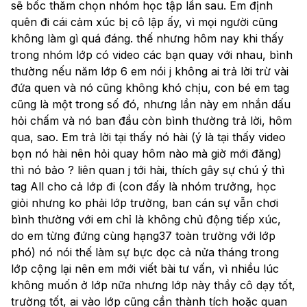
sẽ bốc thăm chọn nhóm học tập lần sau. Em định 
quên đi cái cảm xúc bị cô lập ấy, vì mọi người cũng 
không làm gì quá đáng. thế nhưng hôm nay khi thấy 
trong nhóm lớp có video các bạn quay với nhau, bình 
thường nếu năm lớp 6 em nói j không ai trả lời trừ vài 
đứa quen và nó cũng không khó chịu, con bé em tag 
cũng là một trong số đó, nhưng lần này em nhắn dấu 
hỏi chấm và nó ban đầu còn bình thường trả lời, hôm 
qua, sao. Em trả lời tại thấy nó hài (ý là tại thấy video 
bọn nó hài nên hỏi quay hôm nào mà giờ mới đăng) 
thì nó bảo ? liên quan j tới hài, thích gây sự chú ý thì 
tag All cho cả lớp đi (con đấy là nhóm trưởng, học 
giỏi nhưng ko phải lớp trưởng, ban cán sự vẫn chơi 
bình thường với em chỉ là không chủ động tiếp xúc, 
do em từng đứng cùng hạng37 toàn trường với lớp 
phó) nó nói thế làm sự bực dọc cả nửa tháng trong 
lớp cộng lại nên em mới viết bài tư vấn, vì nhiều lúc 
không muốn ở lớp nữa nhưng lớp này thầy cô dạy tốt, 
trường tốt, ai vào lớp cũng cần thành tích hoặc quan 