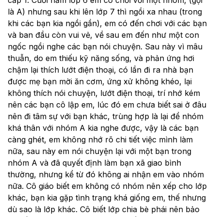
là A) nhưng sau khi lên lớp 7 thì ngồi xa nhau (trong 
khi các bạn kia ngồi gần), em có đến chơi với các bạn 
và ban đầu còn vui vẻ, về sau em đến như một con 
ngốc ngồi nghe các bạn nói chuyện. Sau này vì mâu 
thuẫn, do em thiếu kỹ năng sống, và phản ứng hơi 
chậm lại thích lướt điện thoại, có lần đi ra nhà bạn 
được mẹ bạn mời ăn cơm, ứng xử không khéo, lại 
không thích nói chuyện, lướt điện thoại, trí nhớ kém 
nên các bạn cô lập em, lúc đó em chưa biết sai ở đâu 
nên đi tâm sự với bạn khác, trùng hợp là lại để nhóm 
khá thân với nhóm A kia nghe được, vậy là các bạn 
càng ghét, em không nhớ rõ chi tiết việc mình làm 
nữa, sau này em nói chuyện lại với một bạn trong 
nhóm A và đã quyết định làm bạn xã giao bình 
thường, nhưng kể từ đó không ai nhận em vào nhóm 
nữa. Cô giáo biết em không có nhóm nên xếp cho lớp 
khác, bạn kia gặp tình trạng khá giống em, thế nhưng 
dù sao là lớp khác. Cô biết lớp chia bè phái nên bảo 