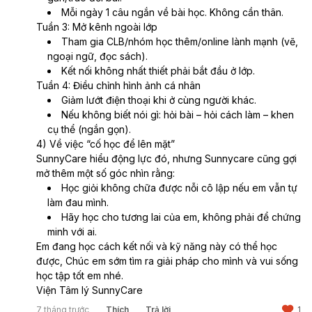
cho bài tập thì mình phải diễn vai
Mỗi ngày 1 câu ngắn về bài học. Không cần thân.
Tuần 3: Mở kênh ngoài lớp
cảnh sát, mình ko diễn đc thì bảo
Tham gia CLB/nhóm học thêm/online lành mạnh (vẽ, 
mình thậm tệ, sau này cãi nhau
ngoại ngữ, đọc sách).
còn gửi một đống giấy khiêu
Kết nối không nhất thiết phải bắt đầu ở lớp.
khích bảo mẹ bạn ấy nói mình ko
Tuần 4: Điều chỉnh hình ảnh cá nhân
ra gì, học giỏi mà vô trách nhiệm,
Giảm lướt điện thoại khi ở cùng người khác.
ngôn từ kém, v.v. Bạn ấy nói rằng
Nếu không biết nói gì: hỏi bài – hỏi cách làm – khen 
phụ huynh còn thế nên xem lại
cụ thể (ngắn gọn).
nhưng vấn đề đó mình thấy mình
4) Về việc “cố học để lên mặt”
ko sai, e bạn ấy ngồi cạnh mình
SunnyCare hiểu động lực đó, nhưng Sunnycare cũng gợi 
ko bt có nghe thấy ko. Giờ ra
mở thêm một số góc nhìn rằng:
nhóm khác thì mình tức quá kể lại
Học giỏi không chữa được nỗi cô lập nếu em vẫn tự 
nhưng chỉ kể ngắn gọn vậy mà
làm đau mình.
các bạn lại đào ra kẻ hở và mắng
Hãy học cho tương lai của em, không phải để chứng 
mình do một bạn trong nhóm là
minh với ai.
bạn thân của mấy bạn, bạn mình
Em đang học cách kết nối và kỹ năng này có thể học 
mới thân thì ngồi cạnh đám đó, trc
được, Chúc em sớm tìm ra giải pháp cho mình và vui sống 
còn bênh mình xong bị chúng tẩy
học tập tốt em nhé.
não thì giữ khoảng cách với mình,
Viện Tâm lý SunnyCare
gọi không nghe, h mình ko có
7 tháng trước
Thích
Trả lời
1