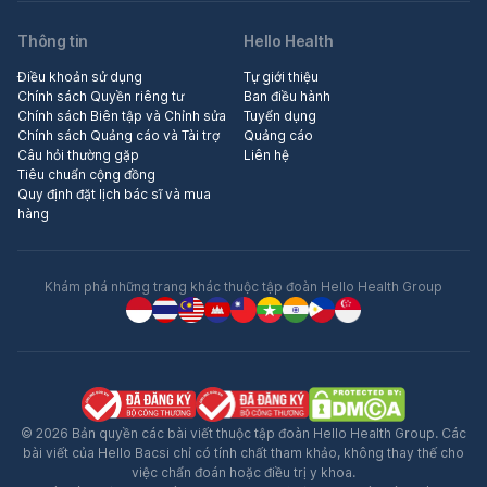
Thông tin
Hello Health
Điều khoản sử dụng
Tự giới thiệu
Chính sách Quyền riêng tư
Ban điều hành
Chính sách Biên tập và Chỉnh sửa
Tuyển dụng
Chính sách Quảng cáo và Tài trợ
Quảng cáo
Câu hỏi thường gặp
Liên hệ
Tiêu chuẩn cộng đồng
Quy định đặt lịch bác sĩ và mua
hàng
Khám phá những trang khác thuộc tập đoàn Hello Health Group
© 2026 Bản quyền các bài viết thuộc tập đoàn Hello Health Group. Các
bài viết của Hello Bacsi chỉ có tính chất tham khảo, không thay thế cho
việc chẩn đoán hoặc điều trị y khoa.