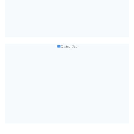
Quảng Cáo