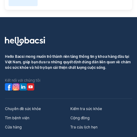
Hello Bacsi mong muốn trở thành nền tảng thông tin y khoa hàng đầu tại
Việt Nam, giúp bạn đưa ra những quyết định đúng đắn liên quan về chăm
sóc sức khỏe và hỗ trợ bạn cải thiện chất lượng cuộc sống.
Kết nối với chúng tôi
Chuyên đề sức khỏe
Kiểm tra sức khỏe
Tìm bệnh viện
Cộng đồng
Cửa hàng
Tra cứu lịch hẹn