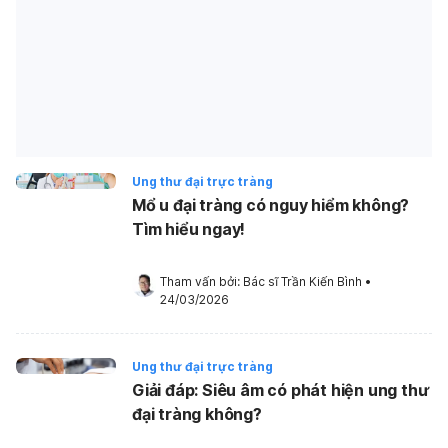
Ung thư đại trực tràng
Mổ u đại tràng có nguy hiểm không?
Tìm hiểu ngay!
Tham vấn bởi: 
Bác sĩ Trần Kiến Bình
•
24/03/2026
Ung thư đại trực tràng
Giải đáp: Siêu âm có phát hiện ung thư
đại tràng không?