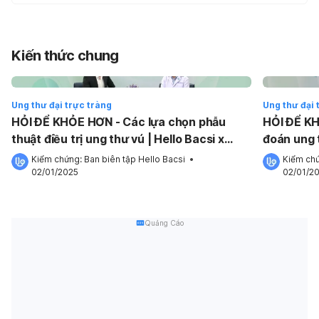
Kiến thức chung
Ung thư đại trực tràng
Ung thư đại 
HỎI ĐỂ KHỎE HƠN - Các lựa chọn phẫu
HỎI ĐỂ K
thuật điều trị ung thư vú | Hello Bacsi x
đoán ung t
SANOFI
SANOFI
Kiểm chứng: 
Ban biên tập Hello Bacsi
 •
Kiểm chứ
02/01/2025
02/01/2
Quảng Cáo