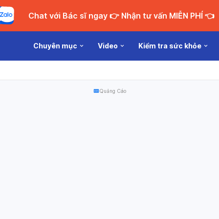
Chat với Bác sĩ ngay 👉 Nhận tư vấn MIỄN PHÍ 👈
Chuyên mục
Video
Kiểm tra sức khỏe
Quảng Cáo