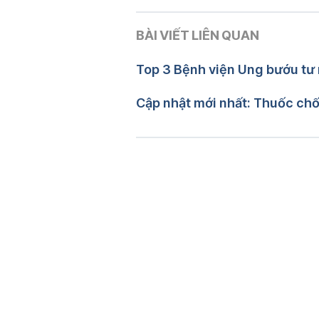
Phiên bản hiện tại
BÀI VIẾT LIÊN QUAN
02/01/2025
Tác giả: 
Ban Tham vấn Y kh
Top 3 Bệnh viện Ung bướu tư n
Cập nhật mới nhất: Thuốc ch