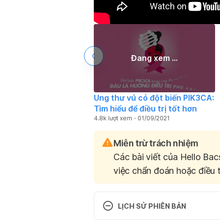
Đang xem ...
Ung thư vú có đột biến PIK3CA:
Tìm hiểu để điều trị tốt hơn
4.8k lượt xem
01/09/2021
Miễn trừ trách nhiệm
Các bài viết của Hello Bac
việc chẩn đoán hoặc điều t
LỊCH SỬ PHIÊN BẢN