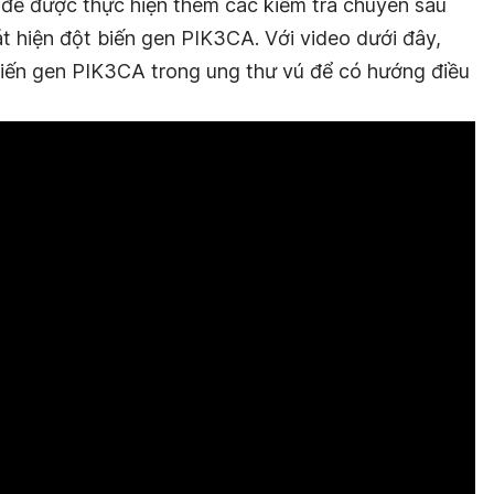
ĩ để được thực hiện thêm các kiểm tra chuyên sâu
át hiện đột biến gen PIK3CA. Với video dưới đây,
biến gen PIK3CA trong ung thư vú để có hướng điều