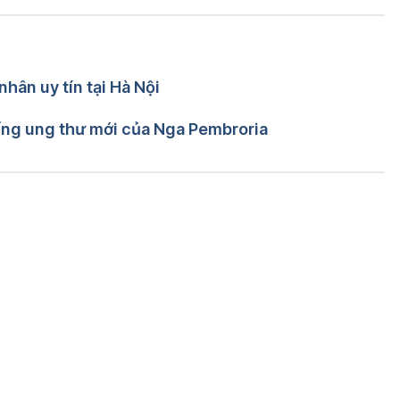
oa Hello Bacsi
hân uy tín tại Hà Nội
ống ung thư mới của Nga Pembroria
Đang tải....