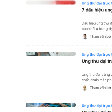
Ung thư đại trực 
7 dấu hiệu un
Dấu hiệu ung thư đạ
của khối u trong đạ
của nó. Một số tri
Tham vấn bởi:
những thay đổi […]
Ung thư đại trực 
Ung thư đại t
Ung thư đại tràng 
chẩn đoán mắc phả
tỷ lệ tử vong cao 
Tham vấn bởi:
đáng để kỳ […]
Ung thư đại trực 