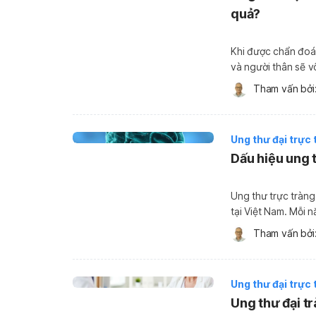
quả?
Khi được chẩn đoá
và người thân sẽ v
câu hỏi về căn bện
Tham vấn bởi:
[…]
Ung thư đại trực 
Dấu hiệu ung 
Ung thư trực tràng
tại Việt Nam. Mỗi 
đang không ngừng 
Tham vấn bởi:
[…]
Ung thư đại trực 
Ung thư đại t