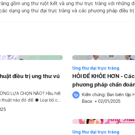
tràng gồm ung thư ruột kết và ung thư trực tràng với những 
các dạng ung thư đại trực tràng và các phương pháp điều trị 
Ung thư đại trực tràng
uật điều trị ung thư vú
HỎI ĐỂ KHỎE HƠN - Các
phương pháp chẩn đoá
thư đại trực tràng | Hell
HỮNG LỰA CHỌN NÀO? Hầu hết
Kiểm chứng: 
Ban biên tập H
u thuật nào đó để: ● Loại bỏ các
Bacsi x SANOFI
Bacsi
 •
02/01/2025
 căn đến hạch bạch huyết chưa
025
Ung thư đại trực tràng