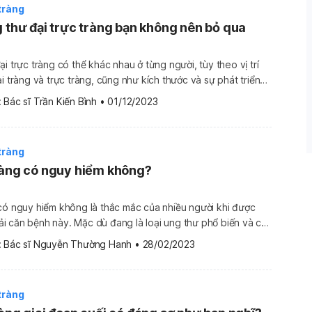
tràng
g thư đại trực tràng bạn không nên bỏ qua
i trực tràng có thể khác nhau ở từng người, tùy theo vị trí
i tràng và trực tràng, cũng như kích thước và sự phát triển
ệu chứng ung thư đại trực tràng dễ nhận thấy nhất thông qua
 
Bác sĩ Trần Kiến Bình
•
01/12/2023
tràng
ràng có nguy hiểm không?
có nguy hiểm không là thắc mắc của nhiều người khi được
i căn bệnh này. Mặc dù đang là loại ung thư phổ biến và có
nhưng các tiên lượng tích cực về ung thư đại tràng vẫn rất
 
Bác sĩ Nguyễn Thường Hanh
•
28/02/2023
tràng