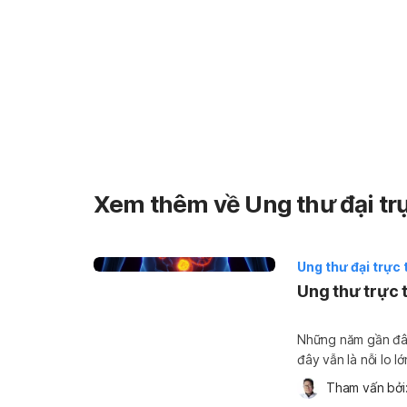
Xem thêm về Ung thư đại tr
Ung thư đại trực 
Ung thư trực 
Những năm gần đây
đây vẫn là nỗi lo l
về triệu chứng, ng
Tham vấn bởi:
bạn sẽ chủ động [