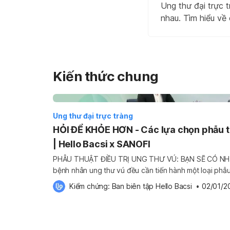
Ung thư đại trực 
nhau. Tìm hiểu về 
Kiến thức chung
Ung thư đại trực tràng
HỎI ĐỂ KHỎE HƠN - Các lựa chọn phẫu th
| Hello Bacsi x SANOFI
PHẪU THUẬT ĐIỀU TRỊ UNG THƯ VÚ: BẠN SẼ CÓ N
bệnh nhân ung thư vú đều cần tiến hành một loại phẫ
tế bào ung thư ● Xác định xem tế bào ung thư đã di
Kiểm chứng: 
Ban biên tập Hello Bacsi
 •
02/01/2
● Khôi phục […]