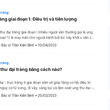
tràng
àng giai đoạn 1: Điều trị và tiên lượng
thư đại tràng giai đoạn I (nhiều người vẫn thường gọi là ung
 đoạn 1) là may mắn cho người bệnh bởi lúc này khối u vẫn còn
át rất cao. Vậy, ung thư đại tràng giai đoạn 1 là gì, triệu
 
Bác sĩ Trần Kiến Bình
•
10/04/2023
tràng
thư đại tràng bằng cách nào?
ại - trực tràng ở giai đoạn sớm sẽ giúp tăng cơ hội điều trị
 nguy cơ tử vong. Vì vậy, sàng lọc và tầm soát ung thư đại -
trực tràng có ý nghĩa rất lớn, đặc biệt với những người có nguy cơ cao. Vậy, […]
 
Bác sĩ Trần Kiến Bình
•
20/02/2023