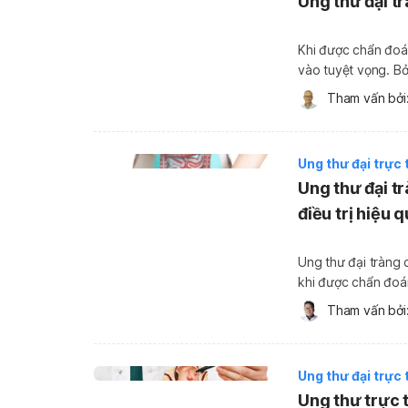
Ung thư đại t
Khi được chẩn đoán
vào tuyệt vọng. Bởi
tràng và lan đến c
Tham vấn bởi:
phổi,... Câu hỏi […]
Ung thư đại trực 
Ung thư đại 
điều trị hiệu 
Ung thư đại tràng 
khi được chẩn đoá
thư khác, cơ hội p
Tham vấn bởi:
điều trị. Nhìn chun
Ung thư đại trực 
Ung thư trực t