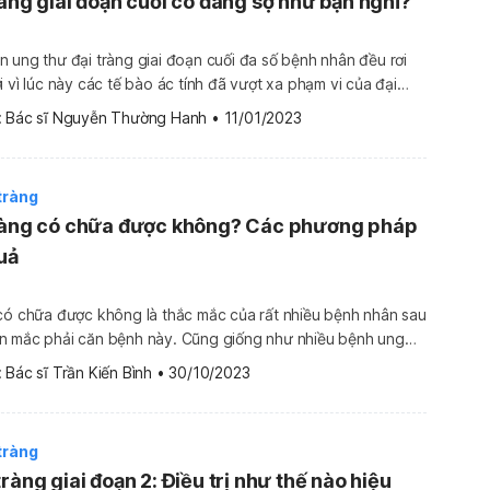
ràng giai đoạn cuối có đáng sợ như bạn nghĩ?
 ung thư đại tràng giai đoạn cuối đa số bệnh nhân đều rơi
 vì lúc này các tế bào ác tính đã vượt xa phạm vi của đại
ác cơ quan khác trong cơ thể như ổ bụng, xương, gan,
 
Bác sĩ Nguyễn Thường Hanh
•
11/01/2023
tràng
tràng có chữa được không? Các phương pháp
quả
có chữa được không là thắc mắc của rất nhiều bệnh nhân sau
n mắc phải căn bệnh này. Cũng giống như nhiều bệnh ung
hục hồi sẽ phụ thuộc vào giai đoạn phát hiện và phương pháp
 
Bác sĩ Trần Kiến Bình
•
30/10/2023
g, bệnh ở […]
tràng
ràng giai đoạn 2: Điều trị như thế nào hiệu