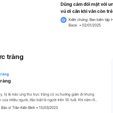
Dũng cảm đối mặt với u
vú di căn khi vẫn còn trẻ
Kiểm chứng: 
Ban biên tập H
Bacsi
 •
02/01/2025
ực tràng
tràng
tràng
, tỷ lệ mắc ung thư trực tràng có xu hướng giảm đi nhưng
ớn của nhiều người, đặc biệt là người trên 50 tuổi. Khi nắm rõ
uyên nhân, tiên lượng, cách chẩn đoán và điều trị bệnh này,
 
Bác sĩ Trần Kiến Bình
•
15/03/2023
…]