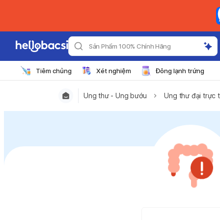
Sản Phẩm 100% Chính Hãng
Tiêm chủng
Xét nghiệm
Đông lạnh trứng
Ung thư - Ung bướu
Ung thư đại trực 