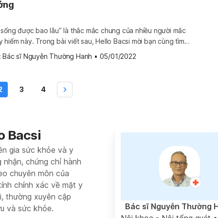
ưởng
 sống được bao lâu” là thắc mắc chung của nhiều người mắc
 hiểm này. Trong bài viết sau, Hello Bacsi mời bạn cùng tìm
 các yếu tố ảnh hưởng đến tiên lượng của người bệnh ung thư
 
Bác sĩ Nguyễn Thường Hanh
•
05/01/2022
g thư đại tràng […]
2
3
4
o Bacsi
ên gia sức khỏe và y
g nhận, chứng chỉ hành
heo chuyên môn của
tính chính xác về mặt y
si, thường xuyên cập
Bác sĩ Nguyễn Thường 
ứu và sức khỏe.