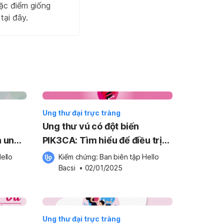
đặc điểm giống
tại đây.
Ung thư đại trực tràng
Ung thư vú có đột biến
n ung
PIK3CA: Tìm hiểu để điều trị
o
tốt hơn
ello 
Kiểm chứng: 
Ban biên tập Hello 
Bacsi
 •
02/01/2025
Ung thư đại trực tràng