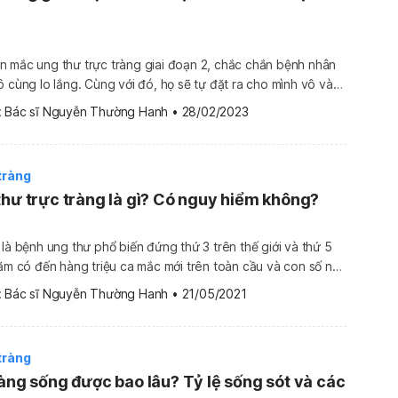
n mắc ung thư trực tràng giai đoạn 2, chắc chắn bệnh nhân
ô cùng lo lắng. Cùng với đó, họ sẽ tự đặt ra cho mình vô vàn
h này, đặc biệt là về cách điều trị bệnh hiệu quả để có thể
 
Bác sĩ Nguyễn Thường Hanh
•
28/02/2023
tràng
thư trực tràng là gì? Có nguy hiểm không?
 là bệnh ung thư phổ biến đứng thứ 3 trên thế giới và thứ 5
năm có đến hàng triệu ca mắc mới trên toàn cầu và con số này
tăng lên. Đây cũng là căn bệnh có tỷ lệ tử vong cao nếu
 
Bác sĩ Nguyễn Thường Hanh
•
21/05/2021
tràng
ràng sống được bao lâu? Tỷ lệ sống sót và các