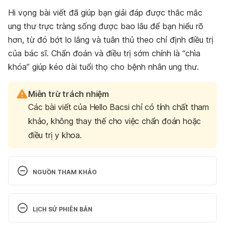
Hi vọng bài viết đã giúp bạn giải đáp được thắc mắc
ung thư trực tràng sống được bao lâu để bạn hiểu rõ
hơn, từ đó bớt lo lắng và tuân thủ theo chỉ định điều trị
của bác sĩ. Chẩn đoán và điều trị sớm chính là “chìa
khóa” giúp kéo dài tuổi thọ cho bệnh nhân ung thư.
Miễn trừ trách nhiệm
Các bài viết của Hello Bacsi chỉ có tính chất tham
khảo, không thay thế cho việc chẩn đoán hoặc
điều trị y khoa.
NGUỒN THAM KHẢO
Rectal Cancer. 
https://my.clevelandclinic.org/health/diseases/2173
LỊCH SỬ PHIÊN BẢN
3-rectal-cancer
. Ngày truy cập: 22/11/2023