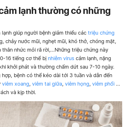
ị cảm lạnh thường có những
 lạnh giúp người bệnh giảm thiểu các
triệu chứng
g, chảy nước mũi, nghẹt mũi, khó thở, chóng mặt,
n thân nhức mỏi rã rời,…Những triệu chứng này
0-16 tiếng cơ thể bị
nhiễm virus
cảm lạnh, nặng
 khi khởi phát và thường chấm dứt sau 7-10 ngày.
 hợp, bệnh có thể kéo dài tới 3 tuần và dẫn đến
ư
viêm xoang
,
viêm tai giữa
,
viêm họng
,
viêm phổi
…
ách và kịp thời.