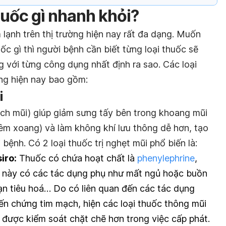
uốc gì nhanh khỏi?
 lạnh trên thị trường hiện nay rất đa dạng. Muốn
ốc gì thì người bệnh cần biết từng loại thuốc sẽ
 với từng công dụng nhất định ra sao. Các loại
ờng hiện nay bao gồm:
i
ch mũi) giúp giảm sưng tấy bên trong khoang mũi
viêm xoang) và làm không khí lưu thông dễ hơn, tạo
bệnh. Có 2 loại thuốc trị nghẹt mũi phổ biến là:
iro:
Thuốc có chứa hoạt chất là
phenylephrine
,
 này có các tác dụng phụ như mất ngủ hoặc buồn
oạn tiêu hoá… Do có liên quan đến các tác dụng
ến chứng tim mạch, hiện các loại thuốc thông mũi
được kiểm soát chặt chẽ hơn trong việc cấp phát.