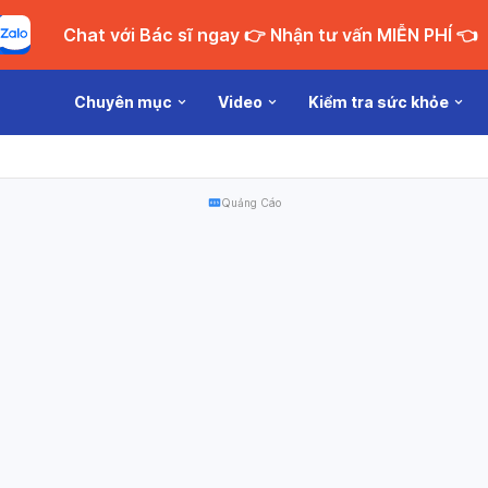
Chat với Bác sĩ ngay 👉 Nhận tư vấn MIỄN PHÍ 👈
Chuyên mục
Video
Kiểm tra sức khỏe
Quảng Cáo