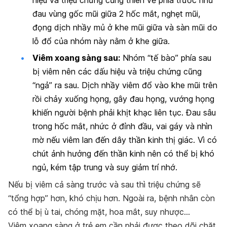
đau vùng gốc mũi giữa 2 hốc mắt, nghẹt mũi,
đọng dịch nhầy mủ ở khe mũi giữa và sàn mũi do
lỗ đổ của nhóm này nằm ở khe giữa.
Viêm xoang sàng sau:
Nhóm “tế bào” phía sau
bị viêm nên các dấu hiệu và triệu chứng cũng
“ngả” ra sau. Dịch nhầy viêm đổ vào khe mũi trên
rồi chảy xuống họng, gây đau họng, vướng họng
khiến người bệnh phải khịt khạc liên tục. Đau sâu
trong hốc mắt, nhức ở đỉnh đầu, vai gáy và nhìn
mờ nếu viêm lan đến dây thần kinh thị giác. Vì có
chút ảnh hưởng đến thần kinh nên có thể bị khó
ngủ, kém tập trung và suy giảm trí nhớ.
Nếu bị viêm cả sàng trước và sau thì triệu chứng sẽ
“tổng hợp” hơn, khó chịu hơn. Ngoài ra, bệnh nhân còn
có thể bị ù tai, chóng mặt, hoa mắt, suy nhược…
Viêm xoang sàng ở trẻ em cần phải được theo dõi chặt