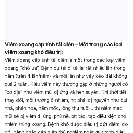
Viêm xoang cấp tính tái diễn – Một trong các loại
viêm xoang khó điều trị:
Viêm xoang cấp tính tái diễn là một trong các loại viêm
xoang “khó ưa”. Bệnh cứ tái đi tái lại rất nhiều lần trong
năm (trên 4 lần/năm) và mỗi lần như vậy kéo dài không
quá 2 tuần. Kiểu viêm này thường gặp ở những người có
“cơ địa” như viêm mũi dị ứng và hen suyễn. Khi thời tiết
thay đổi, môi trường ô nhiễm, hít phải dị nguyên như bụi
nhà, phấn hoa, nấm mốc, lông thú nuôi… thì niêm mạc
mũi sẽ bị viêm dị ứng, phù nề, bít tắc, tạo điều kiện cho
nhiễm trùng xoang. Bệnh khó được điều trị dứt điểm, do
đó, bệnh nhân cần tuân thủ nghiêm ngặt quy trình điều