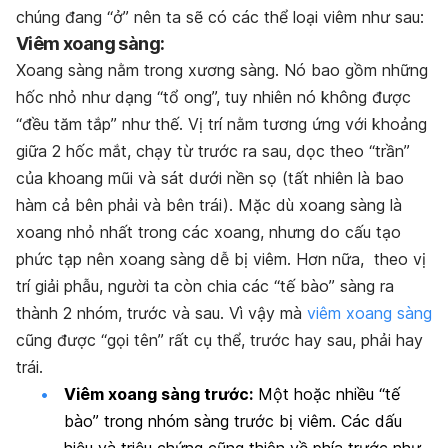
chúng đang “ở” nên ta sẽ có các thể loại viêm như sau:
Viêm xoang sàng:
Xoang sàng nằm trong xương sàng. Nó bao gồm những
hốc nhỏ như dạng “tổ ong”, tuy nhiên nó không được
“đều tăm tắp” như thế. Vị trí nằm tương ứng với khoảng
giữa 2 hốc mắt, chạy từ trước ra sau, dọc theo “trần”
của khoang mũi và sát dưới nền sọ (tất nhiên là bao
hàm cả bên phải và bên trái). Mặc dù xoang sàng là
xoang nhỏ nhất trong các xoang, nhưng do cấu tạo
phức tạp nên xoang sàng dễ bị viêm. Hơn nữa, theo vị
trí giải phẫu, người ta còn chia các “tế bào” sàng ra
thành 2 nhóm, trước và sau. Vì vậy mà
viêm xoang sàng
cũng được “gọi tên” rất cụ thể, trước hay sau, phải hay
trái.
Viêm xoang sàng trước:
Một hoặc nhiều “tế
bào” trong nhóm sàng trước bị viêm. Các dấu
hiệu và triệu chứng cũng thiên về phía trước như