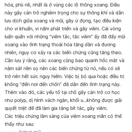
hóa, phù nề, nhất là ở vùng các lỗ thông xoang. Điều
này gây cản trở nghiêm trọng cho sự thông khí và dẫn
lưu dịch giữa xoang và mũi, gây ứ đọng, tạo điều kiện
cho vi khuẩn, vi nấm phát triển và gây viêm. Cái vòng
luẩn quẩn với những “viêm tắc, tắc viêm” ấy đã đẩy mũi
xoang vào tình trạng thoái hóa tăng dần và đương
nhiên, nguy cơ xảy ra các biến chứng cũng tăng theo.
Cần lưu ý rằng, các xoang cũng bao quanh hốc mắt và
nằm sát nền sọ nên các biến chứng từ nó, nếu có sẽ
trở nên hết sức nguy hiểm. Việc bị bỏ qua hoặc điều trị
không “đến nơi đến chốn” đã dẫn đến tình trạng này.
Thêm vào đó, các yếu tố tại chỗ gây cản trở cơ học
như polyp, dị hình vách ngăn, khối u…không được giải
quyết triệt để đã làm gia tăng bít tắc, gây viêm.
Các triệu chứng lâm sàng của viêm xoang mãn có thể
thấy như sau:
Nghẹt mũi