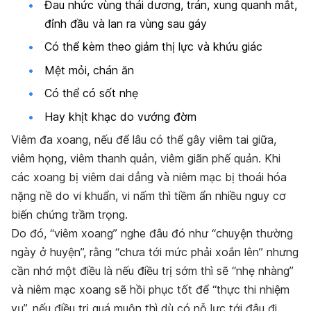
Đau nhức vùng thái dương, trán, xung quanh mắt,
đỉnh đầu và lan ra vùng sau gáy
Có thể kèm theo giảm thị lực và khứu giác
Mệt mỏi, chán ăn
Có thể có sốt nhẹ
Hay khịt khạc do vướng đờm
Viêm đa xoang, nếu để lâu có thể gây viêm tai giữa,
viêm họng, viêm thanh quản, viêm giãn phế quản. Khi
các xoang bị viêm dai dẳng và niêm mạc bị thoái hóa
nặng nề do vi khuẩn, vi nấm thì tiềm ẩn nhiều nguy cơ
biến chứng trầm trọng.
Do đó, “viêm xoang” nghe đâu đó như “chuyện thường
ngày ở huyện”, rằng “chưa tới mức phải xoắn lên” nhưng
cần nhớ một điều là nếu điều trị sớm thì sẽ “nhẹ nhàng”
và niêm mạc xoang sẽ hồi phục tốt để “thực thi nhiệm
vụ”, nếu điều trị quá muộn thì dù có nỗ lực tới đâu đi