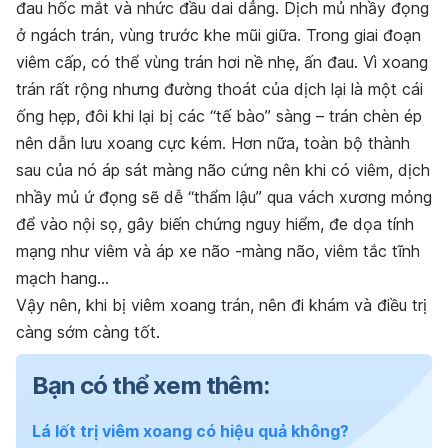
đau hốc mắt và nhức đầu dai dẳng. Dịch mủ nhầy đọng
ở ngách trán, vùng trước khe mũi giữa. Trong giai đoạn
viêm cấp, có thể vùng trán hơi nề nhẹ, ấn đau. Vì xoang
trán rất rộng nhưng đường thoát của dịch lại là một cái
ống hẹp, đôi khi lại bị các “tế bào” sàng – trán chèn ép
nên dẫn lưu xoang cực kém. Hơn nữa, toàn bộ thành
sau của nó áp sát màng não cứng nên khi có viêm, dịch
nhầy mủ ứ đọng sẽ dễ “thẩm lậu” qua vách xương mỏng
để vào nội sọ, gây biến chứng nguy hiểm, đe dọa tính
mạng như viêm và áp xe não -màng não, viêm tắc tĩnh
mạch hang…
Vậy nên, khi bị viêm xoang trán, nên đi khám và điều trị
càng sớm càng tốt.
Bạn có thể xem thêm:
Lá lốt trị viêm xoang có hiệu quả không?