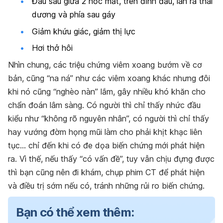
Đau sâu giữa 2 hốc mắt, trên đỉnh đầu, lan ra thái
dương và phía sau gáy
Giảm khứu giác, giảm thị lực
Hơi thở hôi
Nhìn chung, các triệu chứng viêm xoang bướm về cơ
bản, cũng “na ná” như các viêm xoang khác nhưng đôi
khi nó cũng “nghèo nàn” lắm, gây nhiều khó khăn cho
chẩn đoán lâm sàng. Có người thì chỉ thấy nhức đầu
kiểu như “không rõ nguyên nhân”, có người thì chỉ thấy
hay vướng đờm họng mũi làm cho phải khịt khạc liên
tục… chỉ đến khi có đe dọa biến chứng mới phát hiện
ra. Vì thế, nếu thấy “có vấn đề”, tuy vẫn chịu đựng được
thì bạn cũng nên đi khám, chụp phim CT để phát hiện
và điều trị sớm nếu có, tránh những rủi ro biến chứng.
Bạn có thể xem thêm: