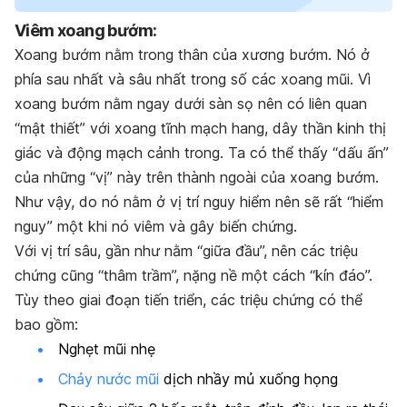
Viêm xoang bướm:
Xoang bướm nằm trong thân của xương bướm. Nó ở
phía sau nhất và sâu nhất trong số các xoang mũi. Vì
xoang bướm nằm ngay dưới sàn sọ nên có liên quan
“mật thiết” với xoang tĩnh mạch hang, dây thần kinh thị
giác và động mạch cảnh trong. Ta có thể thấy “dấu ấn”
của những “vị” này trên thành ngoài của xoang bướm.
Như vậy, do nó nằm ở vị trí nguy hiểm nên sẽ rất “hiểm
nguy” một khi nó viêm và gây biến chứng.
Với vị trí sâu, gần như nằm “giữa đầu”, nên các triệu
chứng cũng “thâm trầm”, nặng nề một cách “kín đáo”.
Tùy theo giai đoạn tiến triển, các triệu chứng có thể
bao gồm:
Nghẹt mũi nhẹ
Chảy nước mũi
dịch nhầy mủ xuống họng