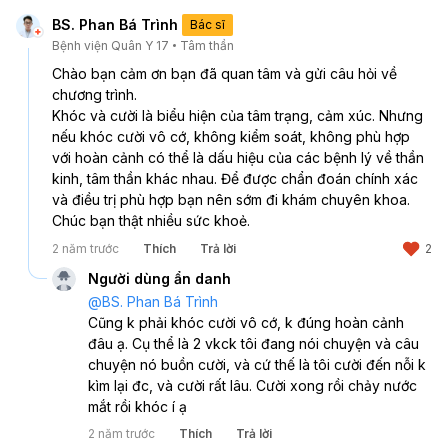
BS. Phan Bá Trình
Bác sĩ
Bệnh viện Quân Y 17
Tâm thần
Chào bạn cảm ơn bạn đã quan tâm và gửi câu hỏi về 
chương trình.
Khóc và cười là biểu hiện của tâm trạng, cảm xúc. Nhưng 
nếu khóc cười vô cớ, không kiểm soát, không phù hợp 
với hoàn cảnh có thể là dấu hiệu của các bệnh lý về thần 
kinh, tâm thần khác nhau. Để được chẩn đoán chính xác 
và điều trị phù hợp bạn nên sớm đi khám chuyên khoa.
Chúc bạn thật nhiều sức khoẻ.
2 năm trước
Thích
Trả lời
2
Người dùng ẩn danh
@
BS. Phan Bá Trình
Cũng k phải khóc cười vô cớ, k đúng hoàn cảnh 
đâu ạ. Cụ thể là 2 vkck tôi đang nói chuyện và câu 
chuyện nó buồn cười, và cứ thế là tôi cười đến nỗi k 
kìm lại đc, và cười rất lâu. Cười xong rồi chảy nước 
mắt rồi khóc í ạ
2 năm trước
Thích
Trả lời