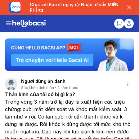
Chat với Bác sĩ ngay 👉 Nhận tư vấn MIỄN
PHÍ 👈
Người dùng ẩn danh
Sức khỏe tinh thần
2 năm trước
Thần kinh của tôi có bị gì k ạ?
Trong vòng 3 năm trở lại đây là xuất hiện các triệu 
chứng: cười mất kiểm soát và khóc mất kiểm soát. 3 
lần như v rồi. Có lần cười rồi dần thành khóc và k 
dừng lại được. Rồi khóc k dừng được tới mức khó thở 
muốn ngất xỉu. Dạo này khi tức giận k kìm nén được 
là tay bị run. Tôi là người bị cả huyết áp thấp. Cho tôi 