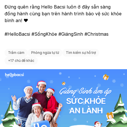
Đừng quên rằng Hello Bacsi luôn ở đây sẵn sàng 
đồng hành cùng bạn trên hành trình bảo vệ sức khỏe 
bình an! ❤️
#HelloBacsi #SốngKhỏe #GiángSinh #Christmas
Trầm cảm
Phòng ngừa tự tử
Tìm kiếm sự hỗ trợ
+
17 chủ đề khác