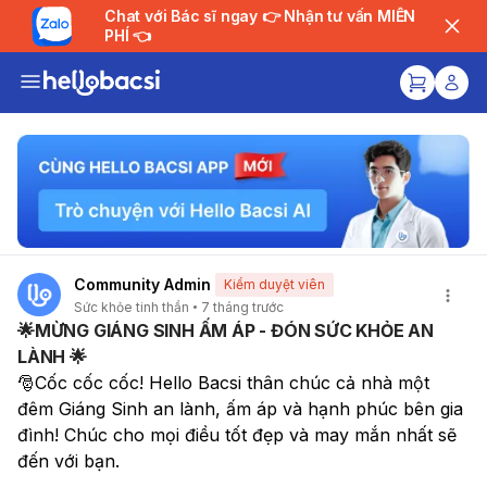
Chat với Bác sĩ ngay 👉 Nhận tư vấn MIỄN
PHÍ 👈
Community Admin
Kiểm duyệt viên
Sức khỏe tinh thần
7 tháng trước
🌟MỪNG GIÁNG SINH ẤM ÁP - ĐÓN SỨC KHỎE AN
LÀNH 🌟
🎅Cốc cốc cốc! Hello Bacsi thân chúc cả nhà một 
đêm Giáng Sinh an lành, ấm áp và hạnh phúc bên gia 
đình! Chúc cho mọi điều tốt đẹp và may mắn nhất sẽ 
đến với bạn.