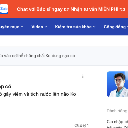
Chat với Bác sĩ ngay 👉 Nhận tư vấn MIỄN PHÍ 👈
uyên mục
Video
Kiểm tra sức khỏe
Cộng đồng
a vào cơ thể những chất Ko dung nạp có
ạp có
gây viêm và tích nước lên não Ko . 
Dành riêng
Gia nhập c
4
1
hội nhận Q