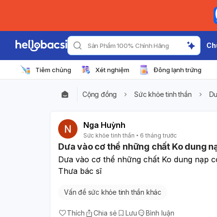
Ch
Sản Phẩm 100% Chính Hãng
Tiêm chủng
Xét nghiệm
Đông lạnh trứng
Cộng đồng
Sức khỏe tinh thần
Dư
Nga Huỳnh
Sức khỏe tinh thần
6 tháng trước
Dưa vào cơ thể những chất Ko dung n
Dưa vào cơ thể những chất Ko dung nạp có 
Thưa bác sĩ
Vấn đề sức khỏe tinh thần khác
Thích
Chia sẻ
Lưu
Bình luận