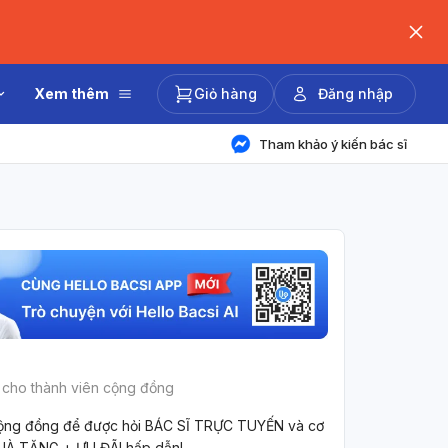
Xem thêm
Giỏ hàng
Đăng nhập
Tham khảo ý kiến bác sĩ
 cho thành viên cộng đồng
ộng đồng để được hỏi BÁC SĨ TRỰC TUYẾN và cơ
UÀ TẶNG + ƯU ĐÃI hấp dẫn!