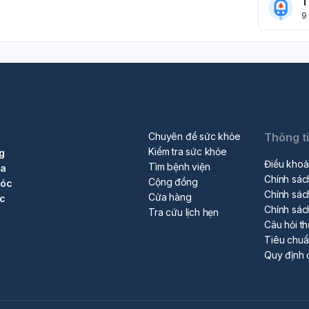
T
9
Chuyên đề sức khỏe
Thông t
Kiểm tra sức khỏe
g
Điều khoả
Tìm bệnh viện
ra
Chính sác
Cộng đồng
sóc
Chính sác
Cửa hàng
ộc
Chính sác
Tra cứu lịch hẹn
Câu hỏi t
Tiêu chu
Quy định 