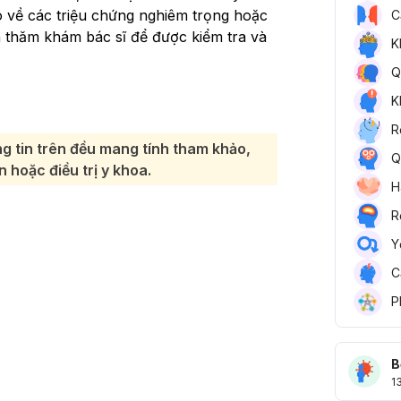
o về các triệu chứng nghiêm trọng hoặc
C
 thăm khám bác sĩ để được kiểm tra và
K
Q
K
R
g tin trên đều mang tính tham khảo,
Q
 hoặc điều trị y khoa.
H
R
Y
C
P
B
1