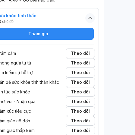
ức khỏe tinh thần
0
chủ đề
Tham gia
rầm cảm
Theo dõi
hòng ngừa tự tử
Theo dõi
ìm kiếm sự hỗ trợ
Theo dõi
ấn đề sức khỏe tinh thần khác
Theo dõi
in tức sức khỏe
Theo dõi
hơi vui - Nhận quà
Theo dõi
ảm xúc tiêu cực
Theo dõi
ảm giác cô đơn
Theo dõi
ảm giác thấp kém
Theo dõi