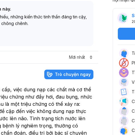
h này.
S
 hiểu, những kiến thức tinh thần đáng tin cậy,
2
 chông chênh.
T
Mới nhất
P
T
Trò chuyện ngay
V
 cấp, việc dung nạp các chất mà cơ thể
T
riệu chứng như đầy hơi, đau bụng, nhức
C
 là một triệu chứng có thể xảy ra:
 đề cập đến việc không dung nạp thực
C
ước lên não. Tình trạng tích nước lên
C
 bệnh lý nghiêm trọng, thường có
C
hẩn đoán, điều trị bởi bác sĩ chuyên