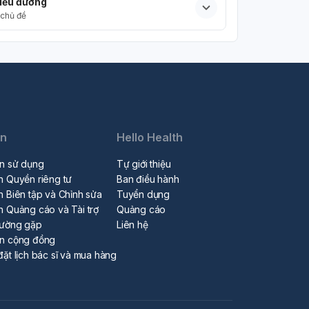
iểu đường
chủ đề
in
Hello Health
n sử dụng
Tự giới thiệu
h Quyền riêng tư
Ban điều hành
h Biên tập và Chỉnh sửa
Tuyển dụng
h Quảng cáo và Tài trợ
Quảng cáo
hường gặp
Liên hệ
ẩn cộng đồng
đặt lịch bác sĩ và mua hàng