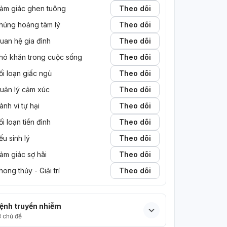
ảm giác ghen tuông
Theo dõi
hủng hoảng tâm lý
Theo dõi
uan hệ gia đình
Theo dõi
hó khăn trong cuộc sống
Theo dõi
ối loạn giấc ngủ
Theo dõi
uản lý cảm xúc
Theo dõi
ành vi tự hại
Theo dõi
ối loạn tiền đình
Theo dõi
ếu sinh lý
Theo dõi
ảm giác sợ hãi
Theo dõi
hong thủy - Giải trí
Theo dõi
ệnh truyền nhiễm
3
chủ đề