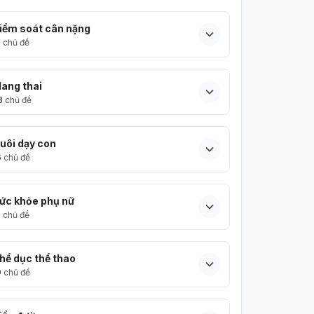
iểm soát cân nặng
5
chủ đề
ang thai
3
chủ đề
uôi dạy con
6
chủ đề
ức khỏe phụ nữ
5
chủ đề
hể dục thể thao
9
chủ đề