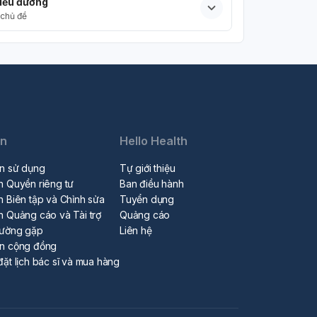
iểu đường
chủ đề
in
Hello Health
n sử dụng
Tự giới thiệu
h Quyền riêng tư
Ban điều hành
h Biên tập và Chỉnh sửa
Tuyển dụng
h Quảng cáo và Tài trợ
Quảng cáo
hường gặp
Liên hệ
ẩn cộng đồng
đặt lịch bác sĩ và mua hàng