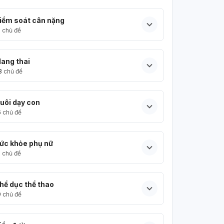
iểm soát cân nặng
5
chủ đề
ang thai
3
chủ đề
uôi dạy con
6
chủ đề
ức khỏe phụ nữ
5
chủ đề
hể dục thể thao
9
chủ đề