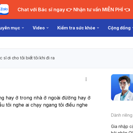
Chat với Bác sĩ ngay 👉 Nhận tư vấn MIỄN PHÍ 👈
uyên mục
Video
Kiểm tra sức khỏe
Cộng đồng
c sĩ ơi cho tôi biết tôi khi đi ra
ừờng hay ở trong nhà ở ngoài đừờng hay ở 
 tôi nghe ai chạy ngang tôi điều nghe 
Dành riêng
Gia nhập c
hội nhận Q