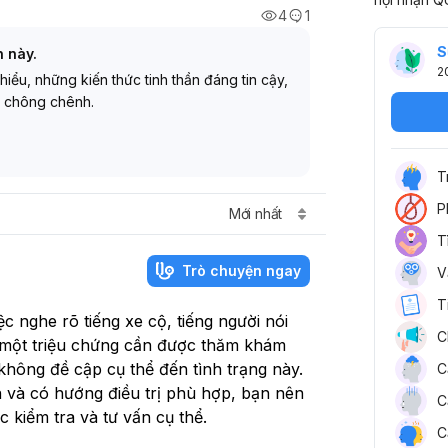
4
1
S
h này.
2
 hiểu, những kiến thức tinh thần đáng tin cậy,
 chông chênh.
T
P
Mới nhất
T
Trò chuyện ngay
V
T
c nghe rõ tiếng xe cộ, tiếng người nói
C
là một triệu chứng cần được thăm khám
 không đề cập cụ thể đến tình trạng này.
C
 và có hướng điều trị phù hợp, bạn nên
C
 kiểm tra và tư vấn cụ thể.
C