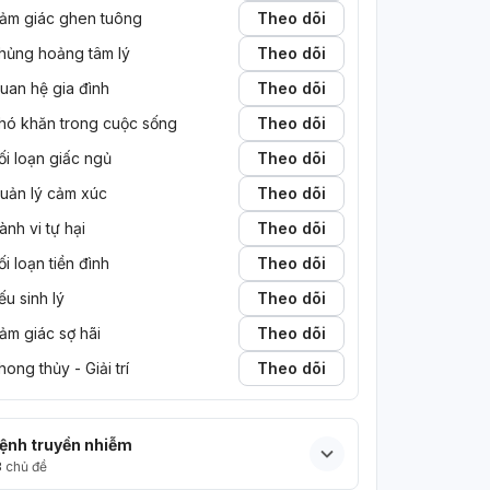
ảm giác ghen tuông
Theo dõi
hủng hoảng tâm lý
Theo dõi
uan hệ gia đình
Theo dõi
hó khăn trong cuộc sống
Theo dõi
ối loạn giấc ngủ
Theo dõi
uản lý cảm xúc
Theo dõi
ành vi tự hại
Theo dõi
ối loạn tiền đình
Theo dõi
ếu sinh lý
Theo dõi
ảm giác sợ hãi
Theo dõi
hong thủy - Giải trí
Theo dõi
ệnh truyền nhiễm
3
chủ đề