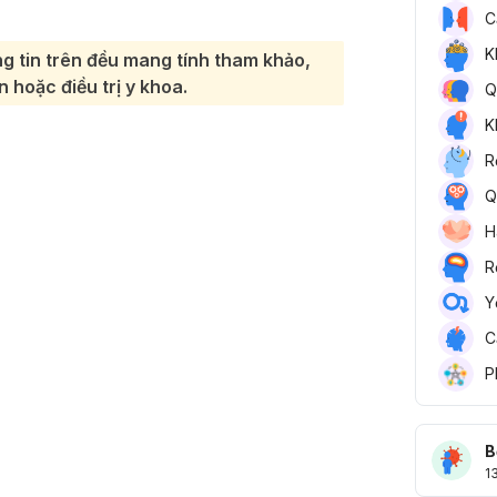
C
K
g tin trên đều mang tính tham khảo,
 hoặc điều trị y khoa.
Q
K
R
Q
H
R
Y
C
P
B
1