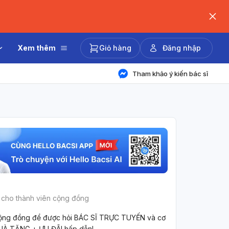
Xem thêm
Giỏ hàng
Đăng nhập
Tham khảo ý kiến bác sĩ
 cho thành viên cộng đồng
ộng đồng để được hỏi BÁC SĨ TRỰC TUYẾN và cơ
UÀ TẶNG + ƯU ĐÃI hấp dẫn!