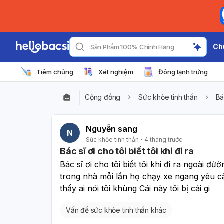
Ch
Sản Phẩm 100% Chính Hãng
Tiêm chủng
Xét nghiệm
Đông lạnh trứng
Cộng đồng
Sức khỏe tinh thần
Bá
Nguyễn sang
N
Sức khỏe tinh thần
4 tháng trước
Bác sĩ ơi cho tôi biết tôi khi đi ra
Bác sĩ ơi cho tôi biết tôi khi đi ra ngoài đ
trong nhà mỗi lần họ chạy xe ngang yêu cầu
thấy ai nói tôi khùng Cái này tôi bị cái gi
Vấn đề sức khỏe tinh thần khác