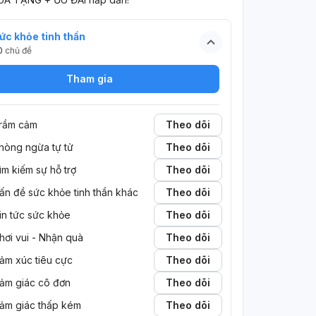
ức khỏe tinh thần
0
chủ đề
Tham gia
rầm cảm
Theo dõi
hòng ngừa tự tử
Theo dõi
ìm kiếm sự hỗ trợ
Theo dõi
ấn đề sức khỏe tinh thần khác
Theo dõi
in tức sức khỏe
Theo dõi
hơi vui - Nhận quà
Theo dõi
ảm xúc tiêu cực
Theo dõi
ảm giác cô đơn
Theo dõi
ảm giác thấp kém
Theo dõi