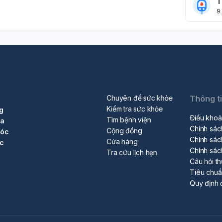
T
9
Chuyên đề sức khỏe
Thông t
Kiểm tra sức khỏe
g
Điều khoả
Tìm bệnh viện
ra
Chính sác
Cộng đồng
sóc
Chính sác
Cửa hàng
ộc
Chính sác
Tra cứu lịch hẹn
Câu hỏi t
Tiêu chu
Quy định 