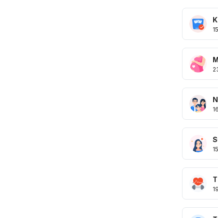
K
1
M
2
N
1
S
1
T
1