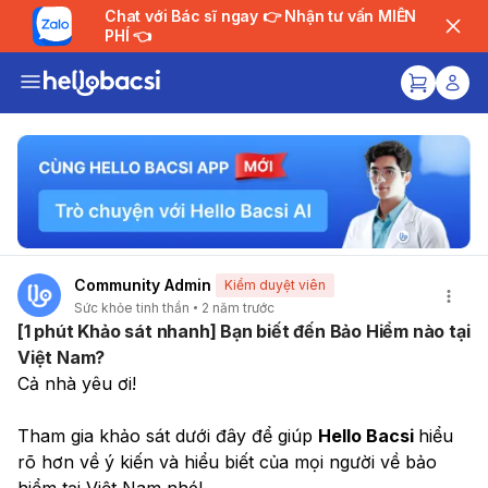
Chat với Bác sĩ ngay 👉 Nhận tư vấn MIỄN
PHÍ 👈
Community Admin
Kiểm duyệt viên
Sức khỏe tinh thần
2 năm trước
[1 phút Khảo sát nhanh] Bạn biết đến Bảo Hiểm nào tại
Việt Nam?
Cả nhà yêu ơi!
Tham gia khảo sát dưới đây để giúp 
Hello Bacsi 
hiểu 
rõ hơn về ý kiến và hiểu biết của mọi người về bảo 
hiểm tại Việt Nam nhé! 