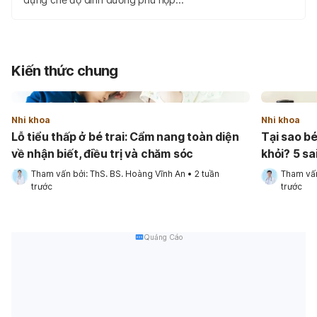
Kiến thức chung
Nhi khoa
Nhi khoa
Lỗ tiểu thấp ở bé trai: Cẩm nang toàn diện
Tại sao b
về nhận biết, điều trị và chăm sóc
khỏi? 5 sa
Tham vấn bởi: 
ThS. BS. Hoàng Vĩnh An
•
2 tuần 
Tham vấn
trước
trước
Quảng Cáo