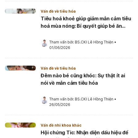
Vấn đề về tiêu hóa
Tiêu hoá khoẻ giúp giảm mẫn cảm tiêu
hoá mùa nóng: Bí quyết giúp bé ăn
ngon ngủ yên
Tham vấn bởi: 
BS.CKI Lê Hồng Thiện
•
01/06/2026
Vấn đề về tiêu hóa
Đêm nào bé cũng khóc: Sự thật ít ai
nói về mẫn cảm tiêu hóa
Tham vấn bởi: 
BS.CKI Lê Hồng Thiện
•
26/05/2026
Vấn đề nhi khoa khác
Hội chứng Tic: Nhận diện dấu hiệu để