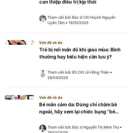
can thiệp điều trị kịp thời
Tham vấn bởi: 
Bác sĩ CKI Huỳnh Nguyễn 
Uyên Tâm
•
18/05/2026
Vấn đề về da
Trẻ bị nổi mẩn đỏ khi giao mùa: Bình
thường hay biểu hiện cần lưu ý?
Tham vấn bởi: 
BS.CKI Lê Hồng Thiện
•
28/04/2026
Vấn đề về da
Bé mẫn cảm da: Đừng chỉ chăm bề
ngoài, hãy xem lại chiếc bụng “bé
xinh”!
Tham vấn bởi: 
Bác sĩ Nguyễn Thị Minh Thư
•
28/04/2026