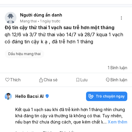
mình chỉ với 1 từ: “an toàn” hoặc “không an toàn”, mình sẽ
giúp bạn bước tiếp ngay.
Người dùng ẩn danh
Mang thai
1 ngày trước
Độ tin cậy thử thai 1 vạch sau trễ hơn một tháng
qh 12/6 và 3/7 thử thai vào 14/7 và 28/7 kqua 1 vạch 
có đáng tin cậy k ạ , đã trễ hơn 1 tháng
Dấu hiệu mang thai
1
Bình luận
Thích
Chia sẻ
Lưu
Bình luận
Hello Bacsi AI
Trò chuyện ngay
Kết quả 1 vạch sau khi đã trễ kinh hơn 1 tháng nhìn chung
khá đáng tin cậy và thường là không có thai. Tuy nhiên,
nếu bạn thử chưa đúng cách, que kém chất lượng, nước
...
Xem thêm
tiểu quá loãng hoặc dùng thuốc ảnh hưởng thì vẫn có thể