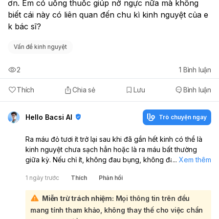
ơn. Em có uống thuốc giúp nở ngực nữa mà không 
biết cái này có liên quan đến chu kì kinh nguyệt của e 
k bác sĩ? 
Vấn đề kinh nguyệt
2
1
Bình luận
Thích
Chia sẻ
Lưu
Bình luận
Hello Bacsi AI
Trò chuyện ngay
Ra máu đỏ tươi ít trở lại sau khi đã gần hết kinh có thể là
kinh nguyệt chưa sạch hẳn hoặc là ra máu bất thường
giữa kỳ. Nếu chỉ ít, không đau bụng, không đau lưng,
...
Xem thêm
không chóng mặt thì chưa chắc là nguy hiểm ngay, nhưng
1 ngày trước
Thích
Phản hồi
nếu tình trạng này lặp lại nhiều lần thì em nên đi khám phụ
khoa để kiểm tra nguyên nhân. Việc em uống thuốc giúp
Miễn trừ trách nhiệm:
Mọi thông tin trên đều
nở ngực có thể có liên quan, vì một số thuốc/thực phẩm
mang tính tham khảo, không thay thế cho việc chẩn
chức năng có thể ảnh hưởng nội tiết và làm rối loạn kinh