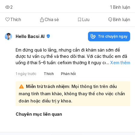
2
1
Bình luận
Thích
Chia sẻ
Lưu
Bình luận
Hello Bacsi AI
Trò chuyện ngay
Em đừng quá lo lắng, nhưng cần đi khám sản sớm để
được tư vấn cụ thể và theo dõi thai. Với các thuốc em đã
uống ở thai 5–6 tuần: cefixim thường ít nguy cơ cho thai;
...
Xem thêm
methylprednisolone có thể dùng khi lợi ích cao hơn nguy
1 ngày trước
Thích
Phản hồi
cơ; ibuprofen và ciprofloxacin thì không nên tự dùng
trong thai kỳ, nhất là khi thai còn sớm. Việc đã uống vài
Miễn trừ trách nhiệm:
Mọi thông tin trên đều
ngày chưa chắc đã gây ảnh hưởng rõ rệt, nhưng vẫn cần
mang tính tham khảo, không thay thế cho việc chẩn
đánh giá theo liều, số ngày uống và tình trạng thai hiện tại.
Em nên ngừng tự dùng thuốc, mang toa thuốc/ảnh thuốc
đoán hoặc điều trị y khoa.
đã uống đến bác sĩ sản khoa càng sớm càng tốt để được
kiểm tra và tư vấn theo dõi thai. Nếu có đau bụng, ra máu
Chuyên mục liên quan
âm đạo, hoặc sốt thì đi khám ngay.