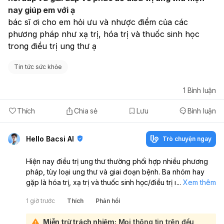
thương khớp. Để hạn chế biến chứng sang khớp, em nên
nay giúp em với ạ
tuân thủ điều trị, tái khám đều, giữ cân nặng hợp lý, tập
bác sĩ ơi cho em hỏi ưu và nhược điểm của các 
vận động nhẹ nhàng, nghỉ ngơi đầy đủ, bảo vệ khớp và
giảm đau bằng chườm nóng/lạnh khi cần. Nếu em đang bị
phương pháp như xạ trị, hóa trị và thuốc sinh học 
vảy nến da, kiểm soát tốt bệnh da cũng giúp giảm nguy
trong điều trị ung thư ạ
cơ viêm khớp vảy nến.
Tin tức sức khỏe
1
Bình luận
Thích
Chia sẻ
Lưu
Bình luận
Hello Bacsi AI
Trò chuyện ngay
Hiện nay điều trị ung thư thường phối hợp nhiều phương
pháp, tùy loại ung thư và giai đoạn bệnh. Ba nhóm hay
gặp là hóa trị, xạ trị và thuốc sinh học/điều trị nhắm trúng
...
Xem thêm
đích. Mỗi phương pháp có ưu và nhược điểm riêng, nên
1 giờ trước
Thích
Phản hồi
cần bác sĩ chuyên khoa ung bướu đánh giá để chọn phác
đồ phù hợp:
Miễn trừ trách nhiệm:
Mọi thông tin trên đều