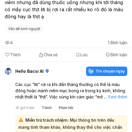
viêm nhưng đã dùng thuốc uống nhưng khi tới tháng 
có mấy cục thịt liti bị rơi ra rất nhiều ko rõ đó là máu 
đông hay là thịt ạ
Vấn đề kinh nguyệt
4
1
Bình luận
Thích
Chia sẻ
Lưu
Bình luận
Hello Bacsi AI
Trò chuyện ngay
Các cục “liti” rơi ra khi đến tháng thường có thể là máu
đông hoặc mảnh niêm mạc bong ra trong kỳ kinh, không
nhất thiết là “thịt”. Việc vùng kín cảm giác “mở rộng, không
...
Xem thêm
khít” cũng có thể do viêm, sưng nề hoặc thay đổi sau đợt
19 giờ trước
Thích
Phản hồi
viêm trước đó. Tuy nhiên, nếu bạn thấy ra nhiều cục bất
thường, kèm mùi hôi, ngứa, rát, đau bụng dưới hoặc khí
Miễn trừ trách nhiệm:
Mọi thông tin trên đều
hư lạ thì cần đi khám phụ khoa sớm để kiểm tra. Bạn
mang tính tham khảo, không thay thế cho việc chẩn
không nên tự đoán hay tự dùng thuốc thêm. Nếu có thể,