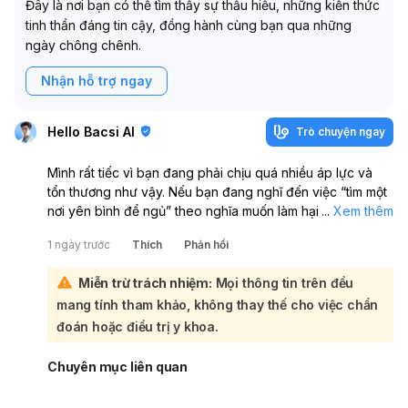
Đây là nơi bạn có thể tìm thấy sự thấu hiểu, những kiến thức
tinh thần đáng tin cậy, đồng hành cùng bạn qua những
ngày chông chênh.
Nhận hỗ trợ ngay
Hello Bacsi AI
Trò chuyện ngay
Mình rất tiếc vì bạn đang phải chịu quá nhiều áp lực và
tổn thương như vậy. Nếu bạn đang nghĩ đến việc “tìm một
nơi yên bình để ngủ” theo nghĩa muốn làm hại bản thân,
...
Xem thêm
hãy **gọi cấp cứu ngay (115)** hoặc **đến khoa Cấp
1 ngày trước
Thích
Phản hồi
cứu/bệnh viện gần nhất ngay bây giờ**, và **ở cạnh một
người lớn đáng tin cậy** ngay lúc này. Đừng ở một mình.
Miễn trừ trách nhiệm:
Mọi thông tin trên đều
Nếu có thể, hãy nhắn ngay cho mẹ, một người thân, bạn
mang tính tham khảo, không thay thế cho việc chẩn
bè, hoặc thầy cô: “Mình đang rất tệ, làm ơn ở với mình
ngay.” Nếu bạn đang ở nước ngoài, hãy gọi số khẩn cấp
đoán hoặc điều trị y khoa.
tại nơi bạn sống hoặc đến phòng cấp cứu gần nhất. Bạn
không cần tự chịu một mình; những gì bạn đang trải qua là
Chuyên mục liên quan
rất nặng và cần được hỗ trợ khẩn cấp từ người thân và
chuyên gia tâm lý/psychiatry. Nếu bạn muốn, hãy trả lời