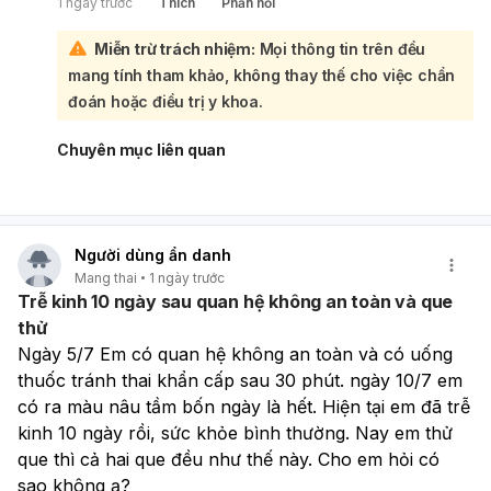
1 ngày trước
Thích
Phản hồi
sai lệch:
Với trường hợp của bạn, quan hệ ngày 12/6 và 3/7, thử
Miễn trừ trách nhiệm:
Mọi thông tin trên đều
que ngày 14/7 và 28/7 đều 1 vạch thì khả năng có thai là
mang tính tham khảo, không thay thế cho việc chẩn
thấp. Nếu vẫn chưa có kinh, bạn nên thử lại bằng que mới
vào buổi sáng hoặc đến cơ sở y tế để xét nghiệm
đoán hoặc điều trị y khoa.
máu/siêu âm và kiểm tra nguyên nhân trễ kinh. Trễ kinh
hơn 1 tháng cũng có thể do rối loạn kinh nguyệt, căng
Chuyên mục liên quan
thẳng, thay đổi cân nặng hoặc vấn đề sức khỏe khác.
Người dùng ẩn danh
Mang thai
1 ngày trước
Trễ kinh 10 ngày sau quan hệ không an toàn và que
thử
Ngày 5/7 Em có quan hệ không an toàn và có uống 
thuốc tránh thai khẩn cấp sau 30 phút. ngày 10/7 em 
có ra màu nâu tầm bốn ngày là hết. Hiện tại em đã trễ 
kinh 10 ngày rồi, sức khỏe bình thường. Nay em thử 
que thì cả hai que đều như thế này. Cho em hỏi có 
sao không ạ?