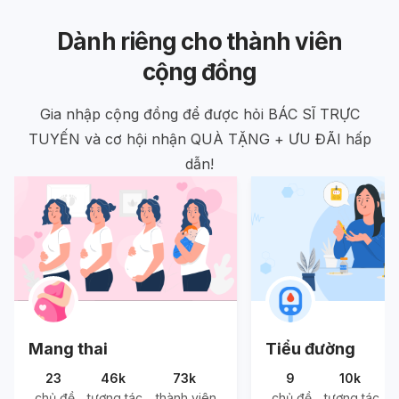
Dành riêng cho thành viên
cộng đồng
Gia nhập cộng đồng để được hỏi BÁC SĨ TRỰC
TUYẾN và cơ hội nhận QUÀ TẶNG + ƯU ĐÃI hấp
dẫn!
Mang thai
Tiểu đường
23
46k
73k
9
10k
chủ đề
tương tác
thành viên
chủ đề
tương tác
t