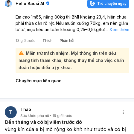
Hello Bacsi AI
Trò chuyện ngay
trạng và xét nghiệm để chọn hoặc phối hợp điều trị phù
hợp nhất. Nếu em muốn, anh/chị có thể giải thích thêm
Em cao 1m85, nặng 80kg thì BMI khoảng 23,4, hiện chưa
từng phương pháp theo kiểu dễ hiểu hơn hoặc so sánh
phải thừa cân rõ rệt. Nếu muốn xuống 70kg, em nên giảm
bằng bảng ngắn.
từ từ, mục tiêu an toàn khoảng 0,25–0,5kg/tuần. Em nên
...
Xem thêm
tập trung vào ăn uống lành mạnh, kiểm soát khẩu phần và
13 giờ trước
Thích
Phản hồi
tăng vận động, không nên nhịn ăn hay bỏ bữa.:
Thực đơn nên ưu tiên rau, trái cây, ngũ cốc nguyên cám,
Miễn trừ trách nhiệm:
Mọi thông tin trên đều
thịt nạc, cá, đậu phụ, sữa ít béo; hạn chế đồ chiên rán,
mang tính tham khảo, không thay thế cho việc chẩn
thức ăn chế biến sẵn, nước ngọt, bánh kẹo, bia rượu và
thực phẩm nhiều muối. Vì nam giới thường cần nhiều năng
đoán hoặc điều trị y khoa.
lượng hơn, em nên chọn thực phẩm ít calo nhưng giàu
dinh dưỡng, ăn đủ bữa và tăng chất xơ để no lâu hơn.
Chuyên mục liên quan
Em nên kết hợp tập luyện đều đặn: cardio, HIIT hoặc gym
3–5 buổi/tuần, đồng thời ngủ đủ giấc và uống đủ nước.
Nếu có bụng mỡ, cần chú ý giảm bia rượu và kiểm soát
kích thước phần ăn.
Thảo
Nếu em muốn, anh/chị có thể giúp em lên thực đơn giảm
T
Sức khỏe phụ nữ
19 giờ trước
cân 7 ngày phù hợp với lịch sinh hoạt của em.
Đến tháng và có bị viêm trước đó
vùng kín của e bị mở rộng ko khít như trước và có bị 