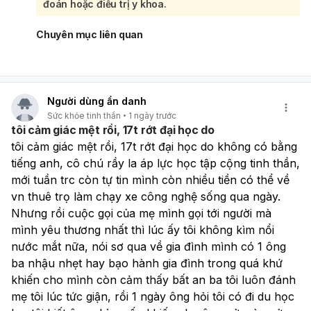
nguyệt. Em nên ngưng tự dùng thuốc đó và theo dõi thêm
đoán hoặc điều trị y khoa.
chu kỳ tới. Nếu máu ra nhiều, kéo dài quá 7 ngày, có cục
máu đông lớn, hoặc phải thay băng rất nhanh thì cần đi
Chuyên mục liên quan
khám sớm.
Người dùng ẩn danh
Sức khỏe tinh thần
1 ngày trước
tôi cảm giác mệt rồi, 17t rớt đại học do
tôi cảm giác mệt rồi, 17t rớt đại học do không có bằng 
tiếng anh, cô chú rầy la áp lực học tập cộng tinh thần, 
mới tuần trc còn tự tin mình còn nhiều tiền có thể về 
vn thuê trọ làm chạy xe công nghệ sống qua ngày. 
Nhưng rồi cuộc gọi của mẹ mình gọi tới người mà 
mình yêu thương nhất thì lúc ấy tôi không kìm nổi 
nước mắt nữa, nói sơ qua về gia đình mình có 1 ông 
ba nhậu nhẹt hay bạo hành gia đình trong quá khứ 
khiến cho mình còn cảm thấy bất an ba tôi luôn đánh 
mẹ tôi lúc tức giận, rồi 1 ngày ông hỏi tôi có đi du học 