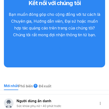
Kết nối với chúng tôi
Bạn muốn đóng góp cho cộng đồng với tư cách là
Chuyên gia, Hướng dẫn viên, Đại sứ hoặc muốn
hợp tác quảng cáo trên trang của chúng tôi?
Chúng tôi rất mong đợi nhận thông tin từ bạn.
Liên hệ
Mới nhất
Phổ biến
Đề xuất
Người dùng ẩn danh
Sức khỏe phụ nữ
40 phút trước