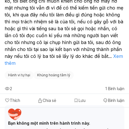
ko, tôi biết ông chỉ muốn khiến cho ông nở mày nở 
mặt nhưng tôi vẫn đi vì để có thể kiếm tiền gửi cho mẹ 
tôi, khi qua đây nếu tôi làm điều gì đúng hoặc không 
thì mọi trách nhiệm sẽ là của tôi, nếu có gây gỗ với bà 
hoặc gì thì vài tiếng sau ba tôi sẽ gọi hoặc nhắn, có 
lần cô tôi đọc cuốn kỉ yếu mà những người bạn viết 
cho tôi nhưng cô lại chụp hình gửi ba tôi, sau đó ông 
nhắn cho tôi tại sao lại kết bạn với những thành phần 
này nếu tôi có lý ba tôi sẽ lấy lý do khác để bắt
...
Xem
thêm
Hành vi tự hại
Khủng hoảng tâm lý
2
1
Bình luận
Thích
Chia sẻ
Lưu
Bình luận
Bạn không một mình trên hành trình này.