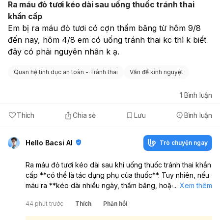
Ra máu đỏ tươi kéo dài sau uống thuốc tránh thai
khẩn cấp
Em bị ra máu đỏ tươi có cợn thấm băng từ hôm 9/8 
đến nay, hôm 4/8 em có uống tránh thai kc thì k biết 
đây có phải nguyên nhân k ạ.
Quan hệ tình dục an toàn - Tránh thai
Vấn đề kinh nguyệt
1
Bình luận
Thích
Chia sẻ
Lưu
Bình luận
Hello Bacsi AI
Trò chuyện ngay
Ra máu đỏ tươi kéo dài sau khi uống thuốc tránh thai khẩn
cấp **có thể là tác dụng phụ của thuốc**. Tuy nhiên, nếu
máu ra **kéo dài nhiều ngày, thấm băng, hoặc không
...
Xem thêm
giảm**, bạn cần đi khám sớm để loại trừ **sẩy thai, thai
44 phút trước
Thích
Phản hồi
ngoài tử cung hoặc vấn đề phụ khoa khác**:
Thuốc tránh thai khẩn cấp có thể gây ra máu bất thường