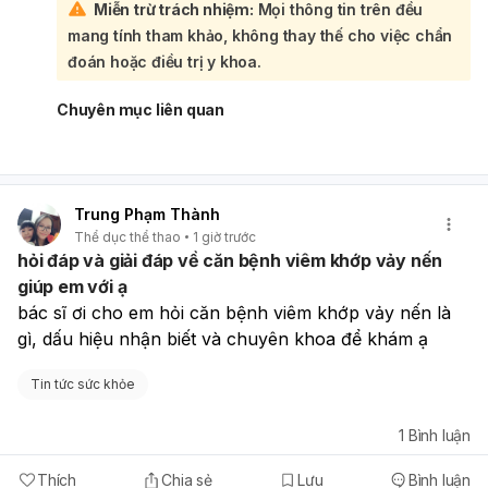
Miễn trừ trách nhiệm:
Mọi thông tin trên đều
trong khoảng
1–7 ngày
. Nếu bạn uống thuốc ngày
4/8
rồi
mang tính tham khảo, không thay thế cho việc chẩn
sau đó ra máu từ
9/8 đến nay
, thì
có thể liên quan đến
thuốc
, nhưng
không nên chủ quan
vì ra máu kéo dài
đoán hoặc điều trị y khoa.
không phải lúc nào cũng chỉ do tác dụng phụ. Bạn nên:
Theo dõi lượng máu ra mỗi ngày
Chuyên mục liên quan
Nếu kỳ kinh bị trễ, hãy
thử thai
Đi khám phụ khoa sớm nếu có
đau bụng dữ dội,
chóng mặt, ra máu nhiều, máu không giảm, hoặc
có mùi hôi/sốt
Nếu bạn muốn, mình có thể giúp bạn
Trung Phạm Thành
phân biệt
ra máu do thuốc
với
máu báo thai
dựa trên
Thể dục thể thao
1 giờ trước
thời điểm và lượng máu.
hỏi đáp và giải đáp về căn bệnh viêm khớp vảy nến
giúp em với ạ
bác sĩ ơi cho em hỏi căn bệnh viêm khớp vảy nến là 
gì, dấu hiệu nhận biết và chuyên khoa để khám ạ
Tin tức sức khỏe
1
Bình luận
Thích
Chia sẻ
Lưu
Bình luận