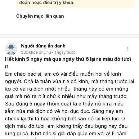
hãy theo dõi lượng máu, màu sắc, mùi và kích thước cục
đoán hoặc điều trị y khoa.
ra để báo bác sĩ khi khám.
Chuyên mục liên quan
Người dùng ẩn danh
Sức khỏe phụ nữ
1 ngày trước
Hết kinh 5 ngày mà qua ngày thứ 6 lại ra máu đỏ tươi
ít
Em chào bác sĩ, em có vài điều muốn hỏi về kinh 
nguyệt. Chả là tuần vừa r e có kinh, mà tháng trước lại 
ko có và ra dịch nhớt nhiều, tháng này có em mừng 
quá mà nó ra ít ít chứ k nhiều như mấy tháng trước. 
Sau đúng 5 ngày (hôm qua) là e thấy nó k ra máu 
sẫm nữa mà dịch có vẻ hơi đục đục. Sáng nay em 
check lại thì tá hoả không biết sao nó lại tiếp tục ra 
dịch máu đỏ tươi, em không thấy đau bụng hay đau 
lưng gì cả. Nhờ bác sĩ giải đáp giúp em với ạ! E cảm 