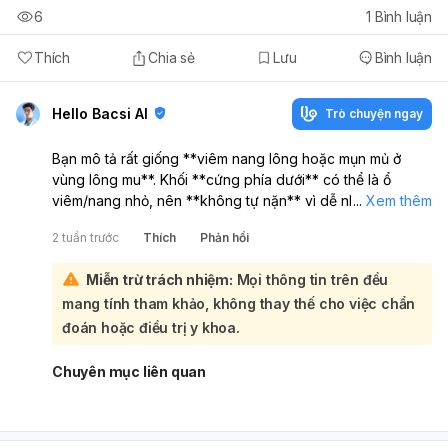
6
1
Bình luận
Thích
Chia sẻ
Lưu
Bình luận
Hello Bacsi AI
Trò chuyện ngay
Bạn mô tả rất giống **viêm nang lông hoặc mụn mủ ở
vùng lông mu**. Khối **cứng phía dưới** có thể là ổ
viêm/nang nhỏ, nên **không tự nặn** vì dễ nhiễm trùng
...
Xem thêm
nặng hơn:
2 tuần trước
Thích
Phản hồi
Bạn nên:
Giữ vùng kín sạch, khô, mặc đồ lót rộng thoáng
Miễn trừ trách nhiệm:
Mọi thông tin trên đều
Tạm ngưng cạo/wax lông nếu có
mang tính tham khảo, không thay thế cho việc chẩn
Chườm ấm 10–15 phút, vài lần/ngày
Không bóp, nặn hay bôi thuốc linh tinh Nếu mụn
đau
đoán hoặc điều trị y khoa.
nhiều, sưng đỏ lan rộng, ra mủ nhiều, sốt, hoặc
không đỡ sau vài ngày
, em nên
đi khám chuyên
Chuyên mục liên quan
khoa da liễu hoặc phụ khoa
để được kiểm tra và dùng
thuốc phù hợp.