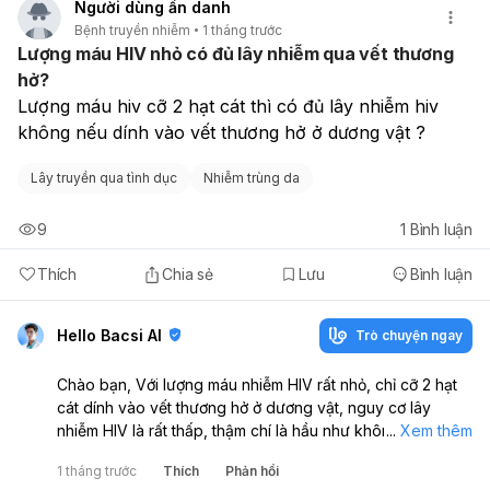
Người dùng ẩn danh
Thời gian tiếp xúc:
Thời gian máu nhiễm HIV tiếp xúc
Bệnh truyền nhiễm
1 tháng trước
với vết thương hở càng lâu, nguy cơ có thể tăng. Mặc
Lượng máu HIV nhỏ có đủ lây nhiễm qua vết thương
dù tỷ lệ lây nhiễm HIV qua vết thương hở nói chung là
hở?
khoảng 0,3%, nhưng với lượng máu rất nhỏ và không
Lượng máu hiv cỡ 2 hạt cát thì có đủ lây nhiễm hiv 
rõ tải lượng virus, nguy cơ cụ thể cần được đánh giá
bởi chuyên gia y tế. Để đảm bảo an toàn và có đánh
không nếu dính vào vết thương hở ở dương vật ?
giá chính xác nhất, bạn nên đến cơ sở y tế để được
bác sĩ tư vấn cụ thể, đánh giá tình huống phơi nhiễm và
Lây truyền qua tình dục
Nhiễm trùng da
xem xét có cần thực hiện các biện pháp dự phòng sau
phơi nhiễm (PEP) hay không, đặc biệt nếu sự việc xảy
9
1
Bình luận
ra trong vòng 72 giờ.
Thích
Chia sẻ
Lưu
Bình luận
Hello Bacsi AI
Trò chuyện ngay
Chào bạn, Với lượng máu nhiễm HIV rất nhỏ, chỉ cỡ 2 hạt
cát dính vào vết thương hở ở dương vật, nguy cơ lây
nhiễm HIV là rất thấp, thậm chí là hầu như không có:
...
Xem thêm
Mặc dù HIV có thể lây truyền qua vết thương hở (tỷ lệ
1 tháng trước
Thích
Phản hồi
khoảng 0,3%), nhưng để sự lây nhiễm xảy ra, cần có đủ