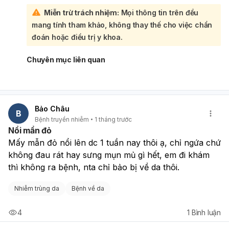
lượng virus sống và virus phải tiếp xúc trực tiếp với máu
Miễn trừ trách nhiệm:
Mọi thông tin trên đều
trong vết thương đang chảy. Lượng máu nhỏ như bạn mô
mang tính tham khảo, không thay thế cho việc chẩn
tả có thể không chứa đủ lượng virus cần thiết để gây lây
nhiễm, đặc biệt nếu máu đã khô hoặc không còn tươi.
đoán hoặc điều trị y khoa.
Nguy cơ lây nhiễm qua vết thương không chảy máu cũng
rất thấp. Nếu bạn vẫn còn lo lắng, bạn có thể đến cơ sở y
Chuyên mục liên quan
tế để được tư vấn cụ thể và xem xét việc xét nghiệm HIV
sau một thời gian nhất định để đảm bảo an toàn.
Bảo Châu
B
Bệnh truyền nhiễm
1 tháng trước
Nổi mẩn đỏ
Mấy mẫn đỏ nổi lên dc 1 tuần nay thôi ạ, chỉ ngứa chứ 
không đau rát hay sưng mụn mủ gì hết, em đi khám 
thì không ra bệnh, nta chỉ bảo bị về da thôi. 
Nhiễm trùng da
Bệnh về da
4
1
Bình luận