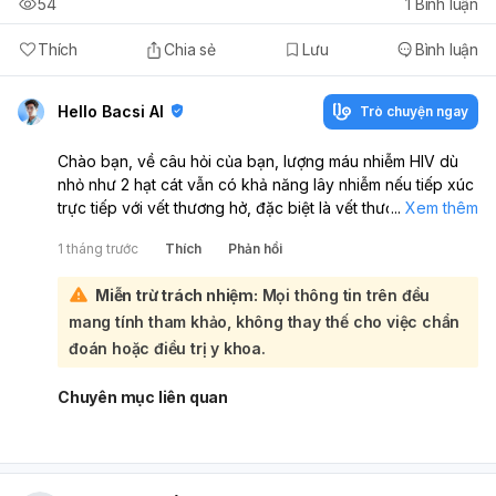
54
1
Bình luận
Thích
Chia sẻ
Lưu
Bình luận
Hello Bacsi AI
Trò chuyện ngay
Chào bạn, về câu hỏi của bạn, lượng máu nhiễm HIV dù
nhỏ như 2 hạt cát vẫn có khả năng lây nhiễm nếu tiếp xúc
trực tiếp với vết thương hở, đặc biệt là vết thương hở trên
...
Xem thêm
niêm mạc như ở dương vật. Tuy nhiên, nguy cơ lây nhiễm
1 tháng trước
Thích
Phản hồi
trong trường hợp này thường được đánh giá là thấp:
Khả năng lây nhiễm HIV phụ thuộc vào nhiều yếu tố, bao
Miễn trừ trách nhiệm:
Mọi thông tin trên đều
gồm:
mang tính tham khảo, không thay thế cho việc chẩn
Lượng virus trong máu nguồn:
Nếu người có máu đó
đang điều trị kháng virus và có tải lượng virus dưới
đoán hoặc điều trị y khoa.
ngưỡng phát hiện, nguy cơ lây nhiễm sẽ rất thấp.
Ngược lại, nếu tải lượng virus cao, nguy cơ sẽ tăng lên.
Chuyên mục liên quan
Tình trạng vết thương hở:
Vết thương hở trên niêm
mạc có thể tạo điều kiện cho virus xâm nhập dễ dàng
hơn so với da lành. Mức độ sâu và chảy máu của vết
thương cũng ảnh hưởng đến nguy cơ.