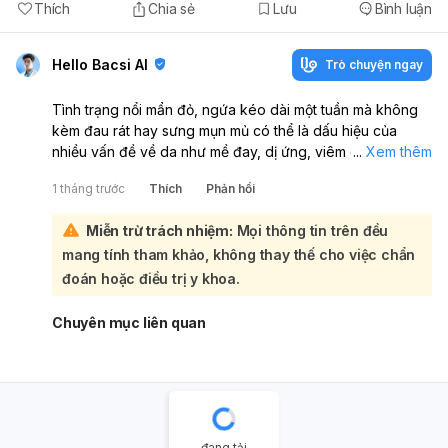
Thích
Chia sẻ
Lưu
Bình luận
Hello Bacsi AI
Trò chuyện ngay
Tình trạng nổi mẩn đỏ, ngứa kéo dài một tuần mà không
kèm đau rát hay sưng mụn mủ có thể là dấu hiệu của
nhiều vấn đề về da như mề đay, dị ứng, viêm da tiếp xúc,
...
Xem thêm
hoặc bệnh chàm. Mặc dù bạn đã đi khám nhưng chưa có
1 tháng trước
Thích
Phản hồi
chẩn đoán cụ thể, bạn nên đến khám bác sĩ chuyên khoa
da liễu để được thăm khám kỹ lưỡng hơn:
Miễn trừ trách nhiệm:
Mọi thông tin trên đều
Các nguyên nhân phổ biến gây nổi mẩn đỏ và ngứa bao
mang tính tham khảo, không thay thế cho việc chẩn
gồm:
Nổi mề đay
: Biểu hiện bằng các mảng đỏ, ngứa, có thể
đoán hoặc điều trị y khoa.
do dị ứng thực phẩm, phấn hoa, thuốc, hoặc côn trùng
cắn.
Chuyên mục liên quan
Viêm da tiếp xúc
: Xảy ra khi da tiếp xúc với các chất
gây kích ứng hoặc dị ứng, dẫn đến ngứa và phát ban.
Bệnh chàm
: Da đỏ, khô, ngứa, thường xuất hiện ở
nhiều vùng trên cơ thể.
Côn trùng cắn
: Các vết cắn của muỗi, rệp giường
hoặc các loại côn trùng khác cũng có thể gây mẩn đỏ
đang tải