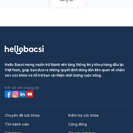
và ngứa.
Bệnh ghẻ
: Do ve Sarcoptes scabiei gây ra, gây ngứa
dữ dội, đặc biệt vào ban đêm. Việc thăm khám chuyên
khoa da liễu sẽ giúp xác định chính xác nguyên nhân
và có phác đồ điều trị phù hợp, đặc biệt nếu tình trạng
này kéo dài hoặc tái phát.
Hello Bacsi mong muốn trở thành nền tảng thông tin y khoa hàng đầu tại
Việt Nam, giúp bạn đưa ra những quyết định đúng đắn liên quan về chăm
sóc sức khỏe và hỗ trợ bạn cải thiện chất lượng cuộc sống.
Kết nối với chúng tôi
Chuyên đề sức khỏe
Kiểm tra sức khỏe
Tìm bệnh viện
Cộng đồng