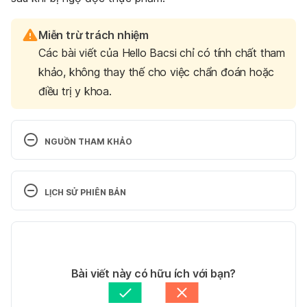
Miễn trừ trách nhiệm
Các bài viết của Hello Bacsi chỉ có tính chất tham
khảo, không thay thế cho việc chẩn đoán hoặc
điều trị y khoa.
NGUỒN THAM KHẢO
Food Poisoning (Foodborne Illness): Symptoms, 
Signs, Treatment 
LỊCH SỬ PHIÊN BẢN
https://my.clevelandclinic.org/health/diseases/21167
-food-poisoning
 Ngày truy cập: 09/06/2023
Phiên bản hiện tại
Food poisoning – NHS 
29/05/2024
https://www.nhs.uk/conditions/food-poisoning/
Tác giả: 
Minh Châu Văn
Bài viết này có hữu ích với bạn?
Ngày truy cập: 09/06/2023
Tham vấn y khoa: 
Bác sĩ Trần Thị Thanh Tuyền
Cập nhật bởi: 
Trúc Phạm