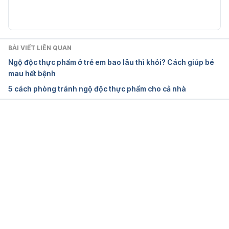
Food poisoning – symptoms, causes and treatment 
| healthdirect 
https://www.healthdirect.gov.au/food-poisoning
Ngày truy cập: 09/06/2023
BÀI VIẾT LIÊN QUAN
Ngộ độc thực phẩm ở trẻ em bao lâu thì khỏi? Cách giúp bé
Food poisoning – Diagnosis and treatment – Mayo 
mau hết bệnh
Clinic 
https://www.mayoclinic.org/diseases-
5 cách phòng tránh ngộ độc thực phẩm cho cả nhà
conditions/food-poisoning/diagnosis-
treatment/drc-20356236
 Ngày truy cập: 
09/06/2023
Đang tải....
Food Poisoning Symptoms | CDC 
https://www.cdc.gov/foodsafety/symptoms.html
Ngày truy cập: 09/06/2023