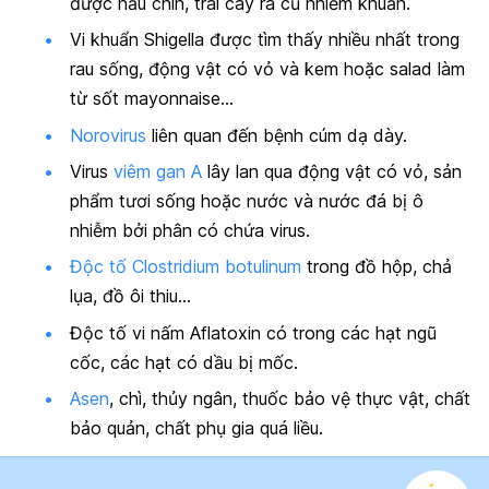
được nấu chín, trái cây ra củ nhiễm khuẩn.
Vi khuẩn Shigella được tìm thấy nhiều nhất trong
rau sống, động vật có vỏ và kem hoặc salad làm
từ sốt mayonnaise…
Norovirus
liên quan đến bệnh cúm dạ dày.
Virus
viêm gan A
lây lan qua động vật có vỏ, sản
phẩm tươi sống hoặc nước và nước đá bị ô
nhiễm bởi phân có chứa virus.
Độc tố Clostridium botulinum
trong đồ hộp, chả
lụa, đồ ôi thiu…
Độc tố vi nấm Aflatoxin có trong các hạt ngũ
cốc, các hạt có dầu bị mốc.
Asen
, chì, thủy ngân, thuốc bảo vệ thực vật, chất
bảo quản, chất phụ gia quá liều.