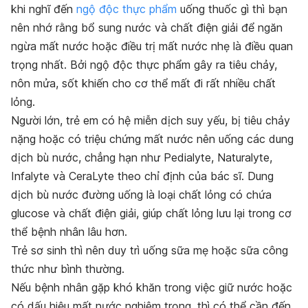
khi nghĩ đến
ngộ độc thực phẩm
uống thuốc gì thì bạn
nên nhớ rằng bổ sung nước và chất điện giải để ngăn
ngừa mất nước hoặc điều trị mất nước nhẹ là điều quan
trọng nhất. Bởi ngộ độc thực phẩm gây ra tiêu chảy,
nôn mửa, sốt khiến cho cơ thể mất đi rất nhiều chất
lỏng.
Người lớn, trẻ em có hệ miễn dịch suy yếu, bị tiêu chảy
nặng hoặc có triệu chứng mất nước nên uống các dung
dịch bù nước, chẳng hạn như Pedialyte, Naturalyte,
Infalyte và CeraLyte theo chỉ định của bác sĩ. Dung
dịch bù nước đường uống là loại chất lỏng có chứa
glucose và chất điện giải, giúp chất lỏng lưu lại trong cơ
thể bệnh nhân lâu hơn.
Trẻ sơ sinh thì nên duy trì uống sữa mẹ hoặc sữa công
thức như bình thường.
Nếu bệnh nhân gặp khó khăn trong việc giữ nước hoặc
có dấu hiệu mất nước nghiêm trọng, thì có thể cần đến