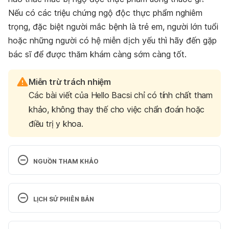
Nếu có các triệu chứng ngộ độc thực phẩm nghiêm
trọng, đặc biệt người mắc bệnh là trẻ em, người lớn tuổi
hoặc những người có hệ miễn dịch yếu thì hãy đến gặp
bác sĩ để được thăm khám càng sớm càng tốt.
Miễn trừ trách nhiệm
Các bài viết của Hello Bacsi chỉ có tính chất tham
khảo, không thay thế cho việc chẩn đoán hoặc
điều trị y khoa.
NGUỒN THAM KHẢO
Food poisoning. 
https://www.mayoclinic.org/diseases-
LỊCH SỬ PHIÊN BẢN
conditions/food-poisoning/diagnosis-
treatment/drc-20356236
. Ngày truy cập: 
Phiên bản hiện tại