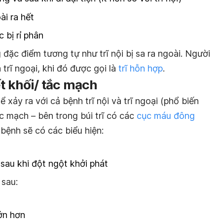
ài ra hết
 bị rỉ phân
 đặc điểm tương tự như trĩ nội bị sa ra ngoài. Người
 trĩ ngoại, khi đó được gọi là
trĩ hỗn hợp
.
ết khối/ tắc mạch
 xảy ra với cả bệnh trĩ nội và trĩ ngoại (phổ biến
ắc mạch – bên trong búi trĩ có các
cục máu đông
 bệnh sẽ có các biểu hiện:
 sau khi đột ngột khởi phát
 sau:
ớn hơn