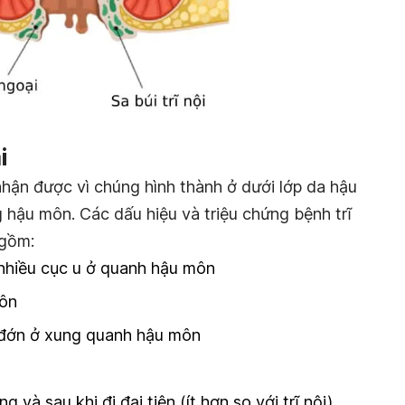
i
nhận được vì chúng hình thành ở dưới lớp da hậu
 hậu môn. Các dấu hiệu và triệu chứng bệnh trĩ
 gồm:
nhiều cục u ở quanh hậu môn
ôn
 đớn ở xung quanh hậu môn
và sau khi đi đại tiện (ít hơn so với trĩ nội)