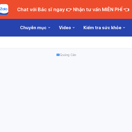
Chat với Bác sĩ ngay 👉 Nhận tư vấn MIỄN PHÍ 👈
Chuyên mục
Video
Kiểm tra sức khỏe
Quảng Cáo