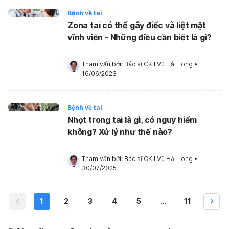
Bệnh về tai
Zona tai có thể gây điếc và liệt mặt
vĩnh viễn - Những điều cần biết là gì?
Tham vấn bởi: 
Bác sĩ CKII Vũ Hải Long
•
16/06/2023
Bệnh về tai
Nhọt trong tai là gì, có nguy hiểm
không? Xử lý như thế nào?
Tham vấn bởi: 
Bác sĩ CKII Vũ Hải Long
•
30/07/2025
1
2
3
4
5
...
11