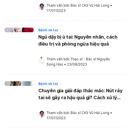
Tham vấn bởi: 
Bác sĩ CKII Vũ Hải Long
•
17/07/2023
Bệnh về tai
Ngủ dậy bị ù tai: Nguyên nhân, cách
điều trị và phòng ngừa hiệu quả
Tham vấn bởi: 
Thạc sĩ - Bác sĩ Nguyễn 
Song Hào
•
23/08/2023
Bệnh về tai
Chuyên gia giải đáp thắc mắc: Nút ráy
tai sẽ gây ra hậu quả gì? Cách xử lý
thế nào?
Tham vấn bởi: 
Bác sĩ CKII Vũ Hải Long
•
17/07/2023