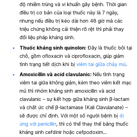
độ nhiễm trùng và vi khuẩn gây bệnh. Thời gian
điều trị cơ bản của loại thuốc này là 7 ngày,
nhưng nếu điều trị kéo dài hơn 48 giờ mà các
triệu chứng không cải thiện rõ rệt thì phải thay
đổi liệu pháp kháng sinh.
Thuốc kháng sinh quinolon:
Đây là thuốc bôi tại
chỗ, gồm ofloxacin và ciprofloxacin, giúp giảm
tình trạng tiết dịch khi bị
viêm tai giữa chảy mủ
.
Amoxicillin và acid clavulanic:
Nếu tình trạng
viêm tai giữa không giảm, kèm theo viêm kết mạc
mủ thì nhóm kháng sinh amoxicillin và acid
clavulanic – sự kết hợp giữa kháng sinh β-lactam
và chất ức chế β-lactamase (Kali Clavulanate) –
sẽ được chỉ định. Với một số người bệnh bị
dị
ứng với penicillin
, thì có thể thay thế bằng thuốc
kháng sinh cefdinir hoặc cefpodoxim…