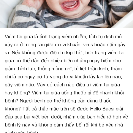
Viêm tai giữa là tình trạng viêm nhiễm, tích tụ dịch mủ
xảy ra ở trong tai giữa do vi khuẩn, virus hoặc nấm gây
ra. Nếu không được điều trị kịp thời, tình trạng viêm tai
giữa có thể dẫn đến nhiều biến chứng nguy hiểm như
giảm thính lực, thủng màng nhĩ, tê liệt thần kinh, thậm
chí là có nguy cơ tử vong do vi khuẩn lây lan lên não,
gây viêm não. Vậy có cách nào điều trị viêm tai giữa
hay không? Viêm tai giữa uống thuốc gì để nhanh khỏi
bệnh? Người bệnh có thể không cần dùng thuốc
không? Tất cả thắc mắc trên sẽ được Hello Bacsi giải
đáp qua bài viết bên dưới, nhằm giúp bạn hiểu rõ hơn về
bệnh lý này và không cảm thấy bối rối khi bé yêu nhà
mình mắc bệnh.