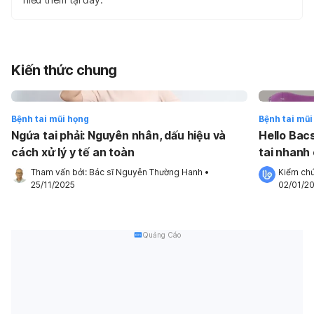
Kiến thức chung
Bệnh tai mũi họng
Bệnh tai mũi
Ngứa tai phải: Nguyên nhân, dấu hiệu và
Hello Bacs
cách xử lý y tế an toàn
tai nhanh
Tham vấn bởi: 
Bác sĩ Nguyễn Thường Hanh
•
Kiểm chứ
25/11/2025
02/01/2
Quảng Cáo