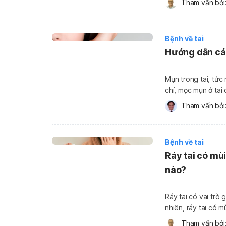
Tham vấn bởi:
những loại thuốc đi
Bệnh về tai
Hướng dẫn các
Mụn trong tai, tức
chí, mọc mụn ở tai
trị kịp thời. Mụn có thể 
Tham vấn bởi:
mụn đầu […]
Bệnh về tai
Ráy tai có mù
nào?
Ráy tai có vai trò
nhiên, ráy tai có m
do bệnh lý hoặc biến chứng nguy h
Tham vấn bởi: