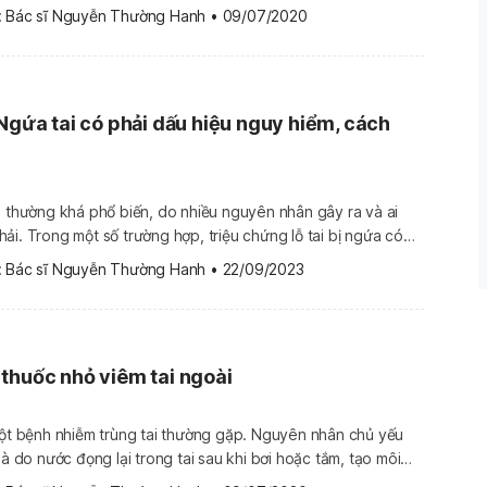
 thường được sử dụng để điều trị viêm tai ngoài mức độ nhẹ ở
 
Bác sĩ Nguyễn Thường Hanh
•
09/07/2020
n. Nguyên […]
 Ngứa tai có phải dấu hiệu nguy hiểm, cách
i thường khá phổ biến, do nhiều nguyên nhân gây ra và ai
ải. Trong một số trường hợp, triệu chứng lỗ tai bị ngứa có
ệc xác định được đúng nguyên nhân gây
 
Bác sĩ Nguyễn Thường Hanh
•
22/09/2023
lỗ tai […]
thuốc nhỏ viêm tai ngoài
một bệnh nhiễm trùng tai thường gặp. Nguyên nhân chủ yếu
là do nước đọng lại trong tai sau khi bơi hoặc tắm, tạo môi
vi khuẩn phát triển. Thuốc nhỏ viêm tai ngoài là một trong