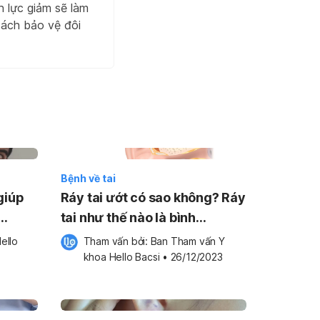
h lực giảm sẽ làm
cách bảo vệ đôi
Bệnh về tai
giúp
Ráy tai ướt có sao không? Ráy
tai như thế nào là bình
thường?
ello 
Tham vấn bởi: 
Ban Tham vấn Y 
khoa Hello Bacsi
•
26/12/2023