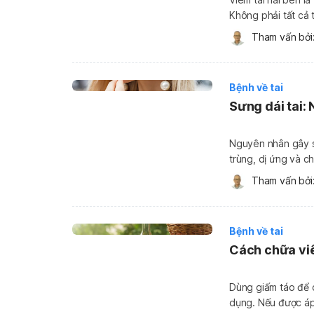
Không phải tất cả 
một bên. Tuy nhiên
Tham vấn bởi:
nghiêm trọng hơn.
Bệnh về tai
Sưng dái tai: 
Nguyên nhân gây sư
trùng, dị ứng và c
thể điều trị bằng 
Tham vấn bởi:
nhiên, trong trườn
Bệnh về tai
Cách chữa viê
Dùng giấm táo để c
dụng. Nếu được áp