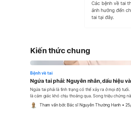
Các bệnh về tai t
ảnh hưởng đến chấ
tai tại đây.
Kiến thức chung
Bệnh về tai
Ngứa tai phải: Nguyên nhân, dấu hiệu và 
Ngứa tai phải là tình trạng có thể xảy ra ở mọi độ tuổi
là cảm giác khó chịu thoáng qua. Song triệu chứng n
nhiều nguyên nhân bệnh lý khác như viêm ống tai ngo
Tham vấn bởi: 
Bác sĩ Nguyễn Thường Hanh
•
25
hoặc tích […]