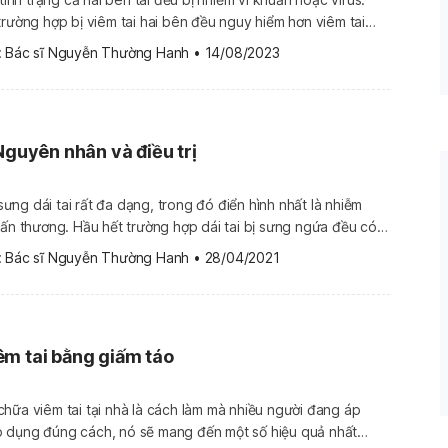
trường hợp bị viêm tai hai bên đều nguy hiểm hơn viêm tai
, các triệu chứng của viêm tai hai bên thường có phần
 
Bác sĩ Nguyễn Thường Hanh
•
14/08/2023
 Chẩn đoán và […]
Nguyên nhân và điều trị
ng dái tai rất đa dạng, trong đó điển hình nhất là nhiễm
hấn thương. Hầu hết trường hợp dái tai bị sưng ngứa đều có
thuốc không kê đơn và các biện pháp khắc phục tại nhà. Tuy
 
Bác sĩ Nguyễn Thường Hanh
•
28/04/2021
g hợp nghiêm trọng, […]
m tai bằng giấm táo
hữa viêm tai tại nhà là cách làm mà nhiều người đang áp
 dụng đúng cách, nó sẽ mang đến một số hiệu quả nhất