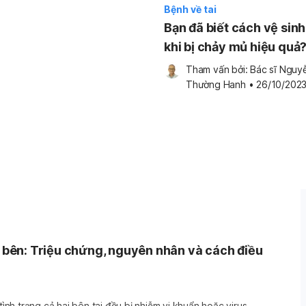
Bệnh về tai
Bạn đã biết cách vệ sinh
khi bị chảy mủ hiệu quả
Tham vấn bởi: 
Bác sĩ Nguyễ
Thường Hanh
•
26/10/202
ai bên: Triệu chứng, nguyên nhân và cách điều
 tình trạng cả hai bên tai đều bị nhiễm vi khuẩn hoặc virus.