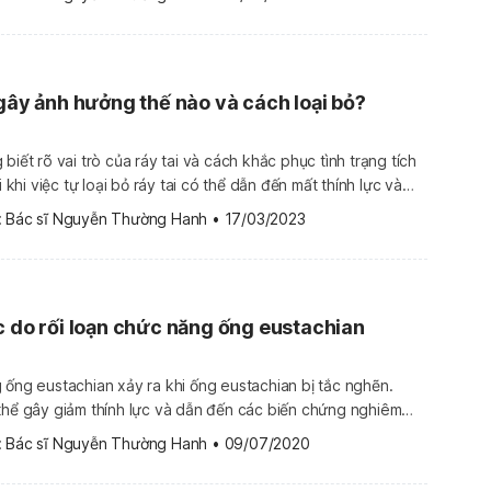
 gây ảnh hưởng thế nào và cách loại bỏ?
biết rõ vai trò của ráy tai và cách khắc phục tình trạng tích
i khi việc tự loại bỏ ráy tai có thể dẫn đến mất thính lực và
 đó, nếu nghi ngờ mình bị tích tụ ráy tai hoặc tắc nghẽn, bạn
 
Bác sĩ Nguyễn Thường Hanh
•
17/03/2023
c do rối loạn chức năng ống eustachian
 ống eustachian xảy ra khi ống eustachian bị tắc nghẽn.
thể gây giảm thính lực và dẫn đến các biến chứng nghiêm
ng được điều trị đúng cách. Rối loạn chức năng ống
 
Bác sĩ Nguyễn Thường Hanh
•
09/07/2020
Ống eustachian là ống nối tai giữa và vòm họng. […]