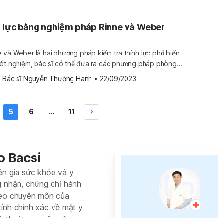
h lực bằng nghiệm pháp Rinne và Weber
và Weber là hai phương pháp kiểm tra thính lực phổ biến.
xét nghiệm, bác sĩ có thể đưa ra các phương pháp phòng
trạng mất thính lực cho bệnh nhân. Cùng tìm hiểu cách
 
Bác sĩ Nguyễn Thường Hanh
•
22/09/2023
ĩa trong kết quả của […]
5
6
...
11
o Bacsi
ên gia sức khỏe và y
g nhận, chứng chỉ hành
heo chuyên môn của
tính chính xác về mặt y