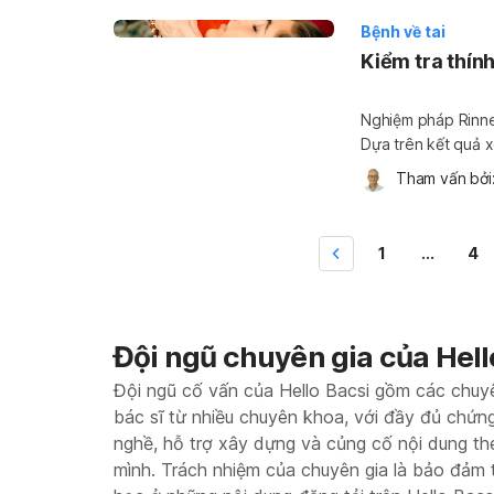
Bệnh về tai
Kiểm tra thín
Nghiệm pháp Rinne 
Dựa trên kết quả 
ngừa hoặc điều trị tình 
Tham vấn bởi:
thực hiện và ý ngh
1
...
4
Đội ngũ chuyên gia của Hell
Đội ngũ cố vấn của Hello Bacsi gồm các chuy
bác sĩ từ nhiều chuyên khoa, với đầy đủ chứn
nghề, hỗ trợ xây dựng và củng cố nội dung t
mình. Trách nhiệm của chuyên gia là bảo đảm 