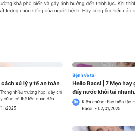
hường khá phổ biến và gây ảnh hưởng đến thính lực. Khi thín
t lượng cuộc sống của người bệnh. Hãy cùng tìm hiểu các 
Bệnh về tai
cách xử lý y tế an toàn
Hello Bacsi | 7 Mẹo hay 
đẩy nước khỏi tai nhanh
. Trong nhiều trường hợp, đây chỉ
ày cũng có thể liên quan đến
chóng
Kiểm chứng: 
Ban biên tập H
ài, eczema, nhiễm nấm, dị ứng
/11/2025
Bacsi
 •
02/01/2025