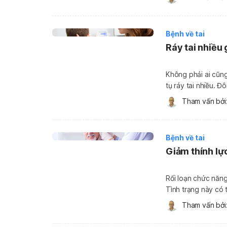
điều trị ráy […]
Bệnh về tai
Ráy tai nhiều
Không phải ai cũng 
tụ ráy tai nhiều. Đô
nhiễm trùng tai. Do
Tham vấn bởi:
[…]
Bệnh về tai
Giảm thính lự
Rối loạn chức năng
Tình trạng này có 
trọng khác nếu khô
Tham vấn bởi:
eustachian là gì? 