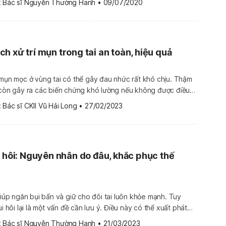
 
Bác sĩ Nguyễn Thường Hanh
•
09/07/2020
ều trị phổ biến […]
h xử trí mụn trong tai an toàn, hiệu quả
 mụn mọc ở vùng tai có thể gây đau nhức rất khó chịu. Thậm
 còn gây ra các biến chứng khó lường nếu không được điều
mọc ở vành tai hoặc bên trong lỗ tai. Mụn (mụn trứng cá,
 
Bác sĩ CKII Vũ Hải Long
•
27/02/2023
i hôi: Nguyên nhân do đâu, khắc phục thế
 giúp ngăn bụi bẩn và giữ cho đôi tai luôn khỏe mạnh. Tuy
ùi hôi lại là một vấn đề cần lưu ý. Điều này có thể xuất phát
iểm. Cùng tìm hiểu nguyên nhân và cách
 
Bác sĩ Nguyễn Thường Hanh
•
21/03/2023