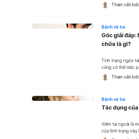
định. Đặc biệt, nó
Tham vấn bởi:
trẻ em và người lớ
Bệnh về tai
Góc giải đáp:
chữa là gì?
Tình trạng ngứa ta
cũng có thể mắc ph
thể là dấu hiệu của bệnh lý tiềm ẩn. Vi
Tham vấn bởi:
ra những cơn ngứa 
Bệnh về tai
Tác dụng của 
Viêm tai ngoài là 
của tình trạng này 
trường ẩm ướt cho 