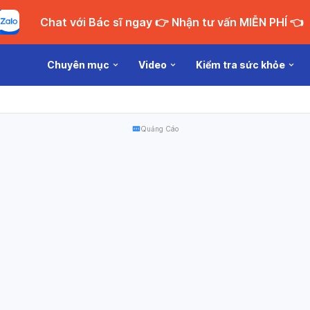
Chat với Bác sĩ ngay 👉 Nhận tư vấn MIỄN PHÍ 👈
Chuyên mục
Video
Kiểm tra sức khỏe
Quảng Cáo