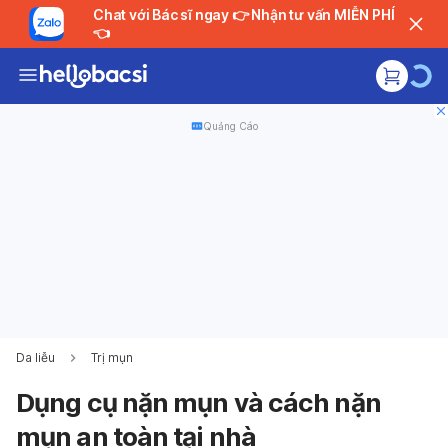
Chat với Bác sĩ ngay 👉 Nhận tư vấn MIỄN PHÍ
👈
Quảng Cáo
Da liễu
Trị mụn
Dụng cụ nặn mụn và cách nặn
mụn an toàn tại nhà