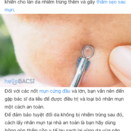
khiến cho làn da nhiễm trùng thêm và gây
thâm sẹo sau
mụn
.
Đối với các nốt
mụn cứng đầu
và lớn, bạn vẫn nên đến
gặp bác sĩ da liễu để được điều trị và loại bỏ nhân mụn
một cách an toàn.
Để đảm bảo tuyệt đối da không bị nhiễm trùng sau đó,
cách lấy nhân mụn tại nhà an toàn là bạn hãy dùng
bông gòn thấm cồn y tế lau sạch lại vùng da vừa nặn