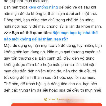
để giúp nốt mụn mau lành.
Bạn nên thoa
kem chống nắng
để bảo vệ da sau khi
nặn mụn để da không bị thâm sạm dưới ánh mặt trời.
Đồng thời, bạn cũng cần chú trọng chế độ ăn uống,
nghỉ ngơi hợp lý để mau chóng lấy lại làn da khỏe mạnh.
>>> Bạn có thể quan tâm:
Nặn mụn bọc tại nhà thế
nào mới không để lại thâm, sẹo rỗ?
Mặc dù dụng cụ nặn mụn có vẻ dễ dùng, tuy nhiên, bạn
không nên lạm dụng nó. Nặn mụn quá thường xuyên sẽ
gây tổn thương da. Bên cạnh đó, điều kiện vô trùng
không được đảm bảo hoặc mắc phải sai lầm khi nặn
mụn đều dẫn đến nhiễm trùng da, nên cho dù điều trị
tốt cũng dễ hình thành sẹo rỗ hoặc sẹo lồi sau mụn.
Thế nên, để tránh hậu quả đáng tiếc cho da, bạn nên
đến các trung tâm da liễu hoặc spa để điều trị mụn nhé!