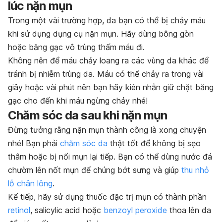
lúc nặn mụn
Trong một vài trường hợp, da bạn có thể bị chảy máu
khi sử dụng dụng cụ nặn mụn. Hãy dùng bông gòn
hoặc băng gạc vô trùng thấm máu đi.
Không nên để máu chảy loang ra các vùng da khác để
tránh bị nhiễm trùng da. Máu có thể chảy ra trong vài
giây hoặc vài phút nên bạn hãy kiên nhẫn giữ chặt băng
gạc cho đến khi máu ngừng chảy nhé!
Chăm sóc da sau khi nặn mụn
Đừng tưởng rằng nặn mụn thành công là xong chuyện
nhé! Bạn phải
chăm sóc da
thật tốt để không bị sẹo
thâm hoặc bị nổi mụn lại tiếp. Bạn có thể dùng nước đá
chườm lên nốt mụn để chúng bớt sưng và giúp
thu nhỏ
lỗ chân lông
.
Kế tiếp, hãy sử dụng thuốc đặc trị mụn có thành phần
retinol
, salicylic acid hoặc
benzoyl peroxide
thoa lên da