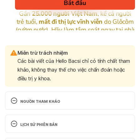
Miễn trừ trách nhiệm
Các bài viết của Hello Bacsi chỉ có tính chất tham
khảo, không thay thế cho việc chẩn đoán hoặc
điều trị y khoa.
NGUỒN THAM KHẢO
Comedone Extraction
https://www.acnesupport.org.uk/treatment/comedo
LỊCH SỬ PHIÊN BẢN
ne-extraction/ Ngày truy cập: 22/12/2021
Phiên bản hiện tại