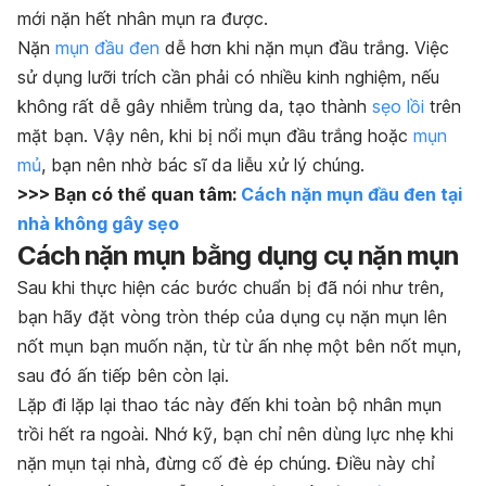
mới nặn hết nhân mụn ra được.
Nặn
mụn đầu đen
dễ hơn khi nặn mụn đầu trắng. Việc
sử dụng lưỡi trích cần phải có nhiều kinh nghiệm, nếu
không rất dễ gây nhiễm trùng da, tạo thành
sẹo lồi
trên
mặt bạn. Vậy nên, khi bị nổi mụn đầu trắng hoặc
mụn
mủ
, bạn nên nhờ bác sĩ da liễu xử lý chúng.
>>> Bạn có thể quan tâm:
Cách nặn mụn đầu đen tại
nhà không gây sẹo
Cách nặn mụn bằng dụng cụ nặn mụn
Sau khi thực hiện các bước chuẩn bị đã nói như trên,
bạn hãy đặt vòng tròn thép của dụng cụ nặn mụn lên
nốt mụn bạn muốn nặn, từ từ ấn nhẹ một bên nốt mụn,
sau đó ấn tiếp bên còn lại.
Lặp đi lặp lại thao tác này đến khi toàn bộ nhân mụn
trồi hết ra ngoài. Nhớ kỹ, bạn chỉ nên dùng lực nhẹ khi
nặn mụn tại nhà, đừng cố đè ép chúng. Điều này chỉ