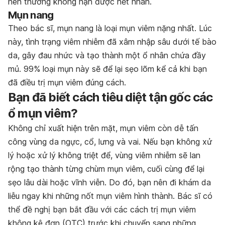
nên thường không nặn được hết nhân.
Mụn nang
Theo bác sĩ, mụn nang là loại mụn viêm nặng nhất. Lúc
này, tình trạng viêm nhiễm đã xâm nhập sâu dưới tế bào
da, gây đau nhức và tạo thành một ổ nhân chứa đầy
mủ. 99% loại mụn này sẽ để lại sẹo lõm kể cả khi bạn
đã điều trị mụn viêm đúng cách.
Bạn đã biết cách tiêu diệt tận gốc các
ổ mụn viêm?
Không chỉ xuất hiện trên mặt, mụn viêm còn dễ tấn
công vùng da ngực, cổ, lưng và vai. Nếu bạn không xử
lý hoặc xử lý không triệt để, vùng viêm nhiễm sẽ lan
rộng tạo thành từng chùm mụn viêm, cuối cùng để lại
sẹo lâu dài hoặc vĩnh viễn. Do đó, bạn nên đi khám da
liễu ngay khi những nốt mụn viêm hình thành. Bác sĩ có
thể đề nghị bạn bắt đầu với các cách trị mụn viêm
không kê đơn (OTC) trước khi chuyển sang những