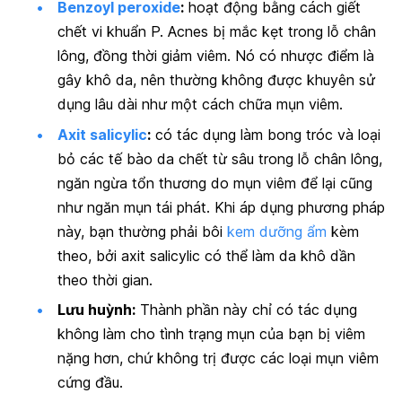
Benzoyl peroxide
:
hoạt động bằng cách giết
chết vi khuẩn P. Acnes bị mắc kẹt trong lỗ chân
lông, đồng thời giảm viêm. Nó có nhược điểm là
gây khô da, nên thường không được khuyên sử
dụng lâu dài như một cách chữa mụn viêm.
Axit salicylic
:
có tác dụng làm bong tróc và loại
bỏ các tế bào da chết từ sâu trong lỗ chân lông,
ngăn ngừa tổn thương do mụn viêm để lại cũng
như ngăn mụn tái phát. Khi áp dụng phương pháp
này, bạn thường phải bôi
kem dưỡng ẩm
kèm
theo, bởi axit salicylic có thể làm da khô dần
theo thời gian.
Lưu huỳnh:
Thành phần này chỉ có tác dụng
không làm cho tình trạng mụn của bạn bị viêm
nặng hơn, chứ không trị được các loại mụn viêm
cứng đầu.