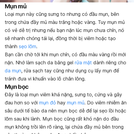
Mụn mủ
Loại mụn này cũng sưng to nhưng có đầu mụn, bên
trong chứa đầy mủ màu trắng hoặc vàng. Tuy mụn mủ
có vẻ dễ trị nhưng nếu bạn nặn lúc mụn chưa chín, nó
sẽ nhanh chóng tái lại, đồng thời bị viêm hoặc tạo
thành
sẹo lõm
.
Bạn cần chờ tới khi mụn chín, có đầu màu vàng rồi mới
nặn. Nhớ làm sạch da bằng gel
rửa mặt
dành riêng cho
da mụn
, rửa sạch tay cũng như dụng cụ lấy mụn để
tránh đưa vi khuẩn vào lỗ chân lông.
Mụn bọc
Đây là loại mụn viêm khá nặng, sưng to, cứng và gây
đau hơn so với
mụn đỏ
hay
mụn mủ
. Do viêm nhiễm ăn
sâu dưới tế bào da nên mụn bọc dễ để lại sẹo lồi hoặc
lõm sau khi lành. Mụn bọc cũng rất khó nặn do đầu
mụn không trồi lên rõ ràng, lại chứa đầy mủ bên trong