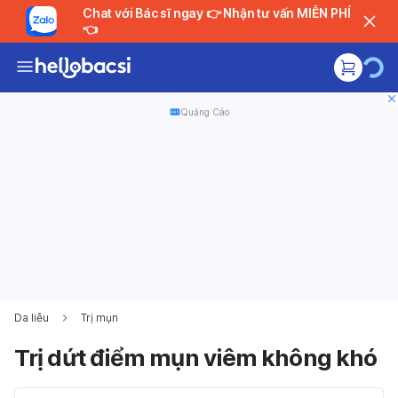
Chat với Bác sĩ ngay 👉 Nhận tư vấn MIỄN PHÍ
👈
Quảng Cáo
Da liễu
Trị mụn
Trị dứt điểm mụn viêm không khó