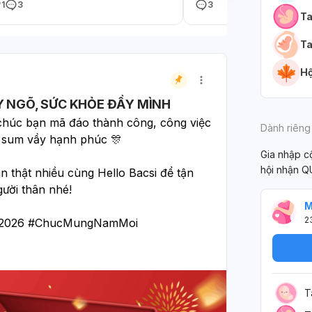
1
3
3
ng tháng, nhưng máu ít màu nâu hồng.
ko ạ , em thấy bụg em hơ
Ta
 chờ đến sáng nay vẫn vậy, em có tức
nghĩ do bụng béo chứ ko 
ng ngực cách đây vài hôm, chướng
ạ...
Ta
ng. Rất mong được giải đáp ạ!
Hộ
Y NGÕ, SỨC KHỎE ĐẦY MÌNH
úc bạn mã đáo thành công, công việc 
Dành riêng
h sum vầy hạnh phúc 🎊
Gia nhập 
hội nhận Q
n thật nhiều cùng Hello Bacsi để tận 
ười thân nhé! 
M
2
o2026 #ChucMungNamMoi 
T