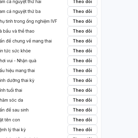
am cá nguyệt thứ hai
Theo dõi
am cá nguyệt thứ ba
Theo dõi
hụ tinh trong ống nghiệm IVF
Theo dõi
à bầu và thể thao
Theo dõi
ấn đề chung về mang thai
Theo dõi
in tức sức khỏe
Theo dõi
hơi vui - Nhận quà
Theo dõi
ấu hiệu mang thai
Theo dõi
inh dưỡng thai kỳ
Theo dõi
ính tuổi thai
Theo dõi
hăm sóc da
Theo dõi
ấn đề sau sinh
Theo dõi
ặt tên con
Theo dõi
ệnh lý thai kỳ
Theo dõi