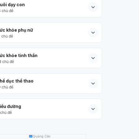
uôi dạy con
6
chủ đề
ức khỏe phụ nữ
5
chủ đề
ức khỏe tinh thần
0
chủ đề
hể dục thể thao
9
chủ đề
iểu đường
chủ đề
Quảng Cáo