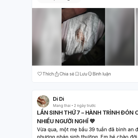
Thích
Chia sẻ
Lưu
Bình luận
Di Di
Mang thai
2 ngày trước
LẦN SINH THỨ 7 – HÀNH TRÌNH ĐÓN
NHIỀU NGƯỜI NGHĨ 💙
Vừa qua, một mẹ bầu 39 tuần đã bình an đó
phương pháp sinh thường. Em bé chào đời 