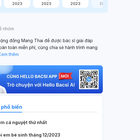
2023
2023
2023
2023
về nhóm
ộng đồng Mang Thai để được bác sĩ giải đáp
oàn toàn miễn phí, cùng chia sẻ hành trình mang
Xem thêm
 danh
Người dùng ẩn danh
2 tháng trước
 phổ biến
dạ cho e hỏi, e và bạn trai có qh
khả
hưg khi xuất
dạ cho e hỏi, e và bạn trai có qh bằng
ngà
m cá nguyệt thứ nhất
n em kh dùng
tay và bằng miệng, chỉ kích thích cho
ngà
nhau và bạn nam có xuất vào miệng và
may
i em bé sinh tháng 12/2023
năng mang thai
e đã nhả ra hết.trong suốt quá trình
mản