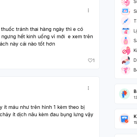
S
S
T
thuốc tránh thai hàng ngày thì e có 
L
ngưng hết kinh uống vỉ mới  e xem trên 
S
ách này cái nào tốt hơn 
K
D
1
B
B
1
 ít máu như trên hình 1 kèm theo bị 
chảy ít dịch nâu kèm đau bụng lưng vậy 
K
1