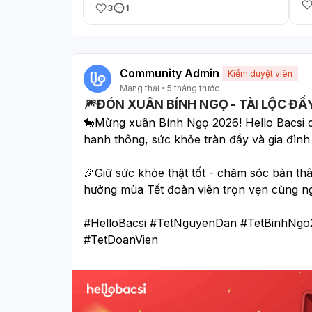
hà
3
1
Em
vù
bụ
Community Admin
Kiểm duyệt viên
Mang thai
5 tháng trước
🎆ĐÓN XUÂN BÍNH NGỌ - TÀI LỘC ĐẦ
🐎Mừng xuân Bính Ngọ 2026! Hello Bacsi ch
hanh thông, sức khỏe tràn đầy và gia đìn
🎉Giữ sức khỏe thật tốt - chăm sóc bản thâ
hưởng mùa Tết đoàn viên trọn vẹn cùng ng
#HelloBacsi #TetNguyenDan #TetBinhNg
#TetDoanVien