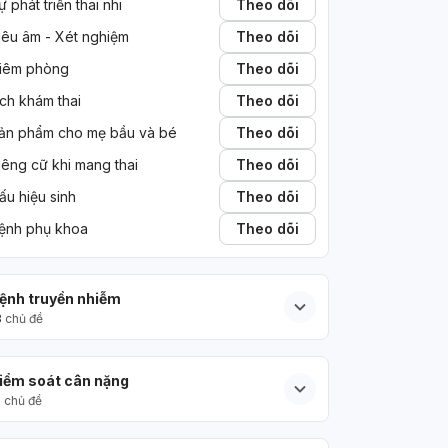
ự phát triển thai nhi
Theo dõi
iêu âm - Xét nghiệm
Theo dõi
iêm phòng
Theo dõi
ịch khám thai
Theo dõi
ản phẩm cho mẹ bầu và bé
Theo dõi
iêng cữ khi mang thai
Theo dõi
ấu hiệu sinh
Theo dõi
ệnh phụ khoa
Theo dõi
ệnh truyền nhiễm
3
chủ đề
iểm soát cân nặng
5
chủ đề