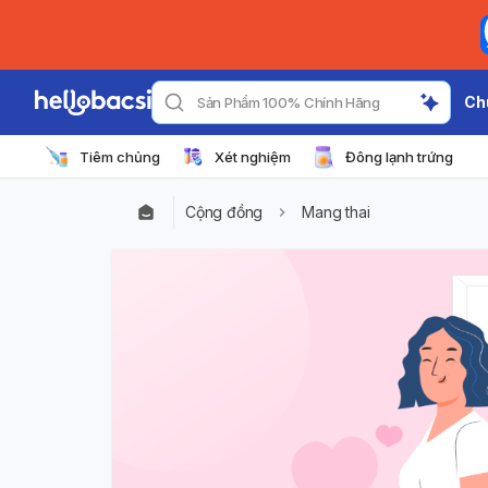
Ch
Tìm Phòng Khám Gần Đây
Tiêm chủng
Xét nghiệm
Đông lạnh trứng
Cộng đồng
Mang thai