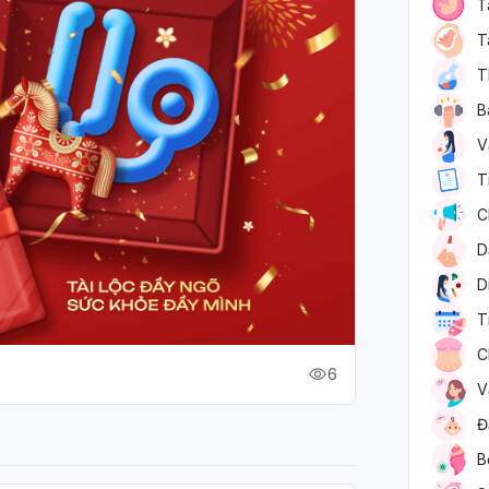
T
T
T
B
V
T
C
D
D
T
C
6
V
Đ
B