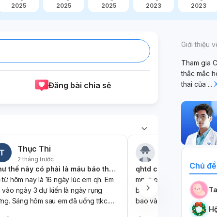
2025
2025
2025
2023
2023
Giới thiệu 
Tham gia C
thắc mắc h
thai của
...
Đăng bài chia sẻ
Thục Thi
Người dùng ẩn
T
2 tháng trước
2 tháng trước
Chủ đề
Như thế này có phải là máu báo thai không ạ?
qhtd ch đủ 18
 từ hôm nay là 16 ngày lúc em qh. Em
mn ơi em và ngy co qhe n
Ta
 vào ngày 3 dự kiến là ngày rụng
bạn ấy xuất ra ngoài, bọ
ứng. Sáng hôm sau em đã uống ttkc.
bao và lúc qhe thì em có chảy máu đỏ thì
Hộ
n hôm qua là kì kinh nguyệt đúng như
có làm sao ko ạ? có khả 