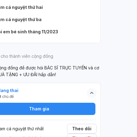
1
2
i to mà em đag
không hề quan hệ xâm nhập hay gì hết
sin
1
m cá nguyệt thứ hai
chắc mag thai
ạ, có lúc bạn nam còn mặc cả hai lớp
LEV
quần áo. và hiện tại e đã trễ kinh được 4
của
m cá nguyệt thứ ba
ngày rồi ạ và vốn kinh nguyệt em đã
năn
không đều. vậy em có mang thai không
nay
i em bé sinh tháng 11/2023
ạ
nay
khô
 cho thành viên cộng đồng
cộng đồng để được hỏi BÁC SĨ TRỰC TUYẾN và cơ
UÀ TẶNG + ƯU ĐÃI hấp dẫn!
ang thai
3
chủ đề
Tham gia
am cá nguyệt thứ nhất
Theo dõi