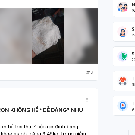
N
1
S
1
S
2
2
T
1
T
 CON KHÔNG HỀ “DỄ DÀNG” NHƯ
9
n bé trai thứ 7 của gia đình bằng 
khỏe mạnh, nặng 3,45kg, trong niềm 