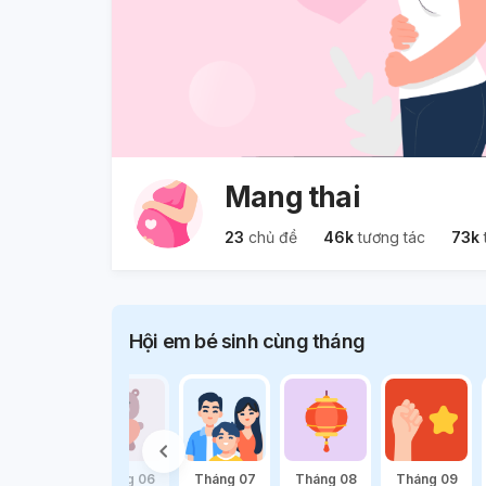
Mang thai
23
chủ đề
46k
tương tác
73k
Hội em bé sinh cùng tháng
háng 05
Tháng 06
Tháng 07
Tháng 08
Tháng 09