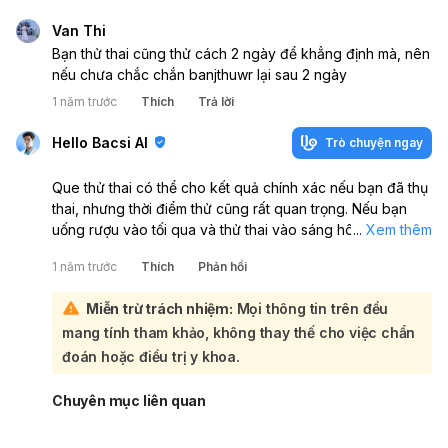
Van Thi
Bạn thử thai cũng thử cách 2 ngày để khẳng định mà, nên
nếu chưa chắc chắn banjthuwr lại sau 2 ngày
1 năm trước
Thích
Trả lời
Hello Bacsi AI
Trò chuyện ngay
Que thử thai có thể cho kết quả chính xác nếu bạn đã thụ
thai, nhưng thời điểm thử cũng rất quan trọng. Nếu bạn
uống rượu vào tối qua và thử thai vào sáng hôm sau, kết
...
Xem thêm
quả có thể không chính xác nếu bạn chưa đủ thời gian để
1 năm trước
Thích
Phản hồi
hormone hCG phát triển trong cơ thể. Thông thường, nên
thử thai sau khi trễ kinh khoảng một tuần để có kết quả
Miễn trừ trách nhiệm:
Mọi thông tin trên đều
đáng tin cậy hơn. Nếu bạn lo lắng về việc uống rượu trong
mang tính tham khảo, không thay thế cho việc chẩn
thời gian mang thai, hãy tham khảo ý kiến bác sĩ để được
tư vấn cụ thể.
đoán hoặc điều trị y khoa.
Chuyên mục liên quan