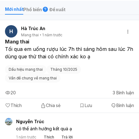
Mới nhất
Phổ biến
Đề xuất
Hà Trúc An
H
Mang thai
1 năm trước
Mang thai
Tối qua em uống rượu lúc 7h thì sáng hôm sau lúc 7h 
dùng que thử thai có chính xác ko ạ 
Dấu hiệu mang thai
Tháng 10/2025
Vấn đề chung về mang thai
20
3
Bình luận
Thích
Chia sẻ
Lưu
Bình luận
Nguyễn Trúc
có thể ảnh hưởng kết quả ạ
1 năm trước
Thích
Trả lời