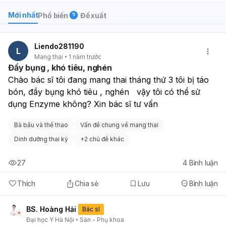
Mới nhất
Phổ biến
Đề xuất
Liendo281190
L
Mang thai
1 năm trước
Đầy bụng , khó tiêu, nghén
Chào bác sĩ tôi đang mang thai tháng thứ 3 tôi bị táo 
bón, đầy bụng khó tiêu , nghén   vậy tôi có thể sử 
dụng Enzyme không? Xin bác sĩ tư vấn 
Bà bầu và thể thao
Vấn đề chung về mang thai
Dinh dưỡng thai kỳ
+
2 chủ đề khác
27
4
Bình luận
Thích
Chia sẻ
Lưu
Bình luận
BS. Hoàng Hải
Bác sĩ
Đại học Y Hà Nội
Sản - Phụ khoa