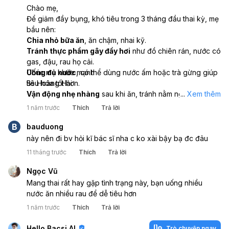
Chào mẹ,
Để giảm đầy bụng, khó tiêu trong 3 tháng đầu thai kỳ, mẹ
bầu nên:
Chia nhỏ bữa ăn
, ăn chậm, nhai kỹ.
Tránh thực phẩm gây đầy hơi
như đồ chiên rán, nước có
gas, đậu, rau họ cải.
Uống đủ nước
Chúc mẹ khỏe mạnh
, có thể dùng nước ấm hoặc trà gừng giúp
tiêu hóa tốt hơn.
Bs Hoàng Hải
Vận động nhẹ nhàng
sau khi ăn, tránh nằm ngay.
...
Xem thêm
Hạn chế stress
, vì căng thẳng có thể làm rối loạn tiêu
1 năm trước
Thích
Trả lời
hóa.
B
Nếu triệu chứng kéo dài
, nên gặp bác sĩ để có hướng
bauduong
điều trị phù hợp.
này nên đi bv hỏi kĩ bác sĩ nha c ko xài bậy bạ đc đâu
11 tháng trước
Thích
Trả lời
Ngọc Vũ
Mang thai rất hay gặp tình trạng này, bạn uống nhiều
nước ăn nhiều rau để dễ tiêu hơn
1 năm trước
Thích
Trả lời
Hello Bacsi AI
Trò chuyện ngay