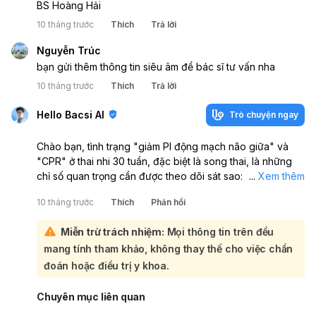
BS Hoàng Hải
10 tháng trước
Thích
Trả lời
Nguyễn Trúc
bạn gửi thêm thông tin siêu âm để bác sĩ tư vấn nha
10 tháng trước
Thích
Trả lời
Hello Bacsi AI
Trò chuyện ngay
Chào bạn, tình trạng "giảm PI động mạch não giữa" và
"CPR" ở thai nhi 30 tuần, đặc biệt là song thai, là những
chỉ số quan trọng cần được theo dõi sát sao:
...
Xem thêm
"PI động mạch não giữa" (Pulsatility Index của động mạch
10 tháng trước
Thích
Phản hồi
não giữa - MCA PI) là chỉ số đánh giá lưu lượng máu lên
não của thai nhi. Khi chỉ số này giảm, thường cho thấy có
Miễn trừ trách nhiệm:
Mọi thông tin trên đều
sự tái phân bố máu ưu tiên cho não, một cơ chế bù trừ khi
mang tính tham khảo, không thay thế cho việc chẩn
thai nhi có thể đang thiếu oxy. Điều này đôi khi được gọi
là "hiệu ứng bảo vệ não". "CPR" (Cerebroplacental
đoán hoặc điều trị y khoa.
Ratio) là tỷ lệ giữa PI động mạch não giữa và PI động
mạch rốn. Một chỉ số CPR thấp có thể là dấu hiệu cảnh
Chuyên mục liên quan
báo về tình trạng sức khỏe của thai nhi, thường liên quan