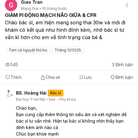
Giao Tran
Mang thai
10 tháng trước
GIẢM PI ĐỘNG MẠCH NÃO GIỮA & CPR
Chào bác sĩ, em hiện mang song thai 30w và mới đi 
khám có kết quả như hình đính kèm, nhờ bác sĩ tư 
vấn kĩ hơn cho em về tình trạng của bé &
Tam cá nguyệt thứ ba
Tháng 12/2025
545
3
Bình luận
Thích
Chia sẻ
Lưu
Bình luận
BS. Hoàng Hải
Bác sĩ
Đại học Y Hà Nội
Sản - Phụ khoa
Chào bạn,
Bạn cung cấp thêm thông tin siêu âm và xét nghiệm để
bác sĩ tư vấn nhé. Hiện tại bác sĩ không nhìn thấy bạn
đính kèm ảnh nào cả
Chúc bạn khỏe mạnh