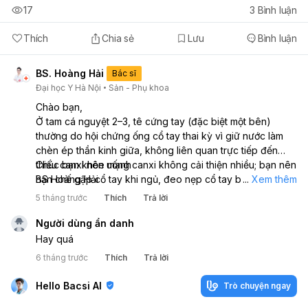
17
3
Bình luận
Thích
Chia sẻ
Lưu
Bình luận
BS. Hoàng Hải
Bác sĩ
Đại học Y Hà Nội
Sản - Phụ khoa
Chào bạn,
Ở tam cá nguyệt 2–3, tê cứng tay (đặc biệt một bên)
thường do hội chứng ống cổ tay thai kỳ vì giữ nước làm
chèn ép thần kinh giữa, không liên quan trực tiếp đến
thiếu canxi nên uống canxi không cải thiện nhiều; bạn nên
Chúc bạn khỏe mạnh
hạn chế gập cổ tay khi ngủ, đeo nẹp cổ tay ban đêm,
BS Hoàng Hải
...
Xem thêm
tránh làm việc lặp lại, kê cao tay khi nghỉ, có thể tập kéo
5 tháng trước
Thích
Trả lời
giãn nhẹ và kiểm soát tăng cân phù hợp, nếu tê nhiều
kèm yếu cơ hoặc teo cơ mô cái thì cần khám chuyên
Người dùng ẩn danh
khoa để cân nhắc điều trị thêm. Phần lớn trường hợp sẽ
Hay quá
giảm rõ hoặc tự hết sau sinh khi tình trạng giữ nước cải
6 tháng trước
Thích
Trả lời
thiện trong vài tuần đến vài tháng.
Hello Bacsi AI
Trò chuyện ngay