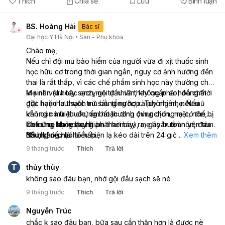
Thích
Chia sẻ
Lưu
Bình luận
BS. Hoàng Hải
Bác sĩ
Đại học Y Hà Nội
Sản - Phụ khoa
Chào mẹ,
Nếu chỉ đội mũ bảo hiểm của người vừa đi xịt thuốc sinh
học hữu cơ trong thời gian ngắn, nguy cơ ảnh hưởng đến
thai là rất thấp, vì các chế phẩm sinh học này thường chứa
vi sinh vật hoặc enzyme tự nhiên, không phải hóa chất
Mẹ nên rửa tay sạch, gội đầu và thay quần áo, đồng thời
độc hại như thuốc trừ sâu tổng hợp. Tuy nhiên, nếu mũ
giặt hoặc lau sạch mũ bằng nước xà phòng nhẹ. Nếu
vẫn còn mùi thuốc, ẩm hoặc dính dung dịch, mẹ có thể bị
không có triệu chứng bất thường (như chóng mặt, nôn,
kích ứng da hoặc hít phải hơi bay ra, gây buồn nôn, đau
co cứng bụng hay giảm thai máy), mẹ hoàn toàn yên tâm.
Chúc mẹ khỏe mạnh
đầu, khó chịu hô hấp.
Nhưng nếu có biểu hiện lạ kéo dài trên 24 giờ, mẹ nên đi
BS Hoàng Hải
...
Xem thêm
khám để được kiểm tra thai và sức khỏe tổng quát.
9 tháng trước
Thích
Trả lời
T
thủy thủy
không sao đâu bạn, nhớ gội đầu sạch sẽ nè
9 tháng trước
Thích
Trả lời
Nguyễn Trúc
chắc k sao đâu bạn, bữa sau cẩn thận hơn là được nè