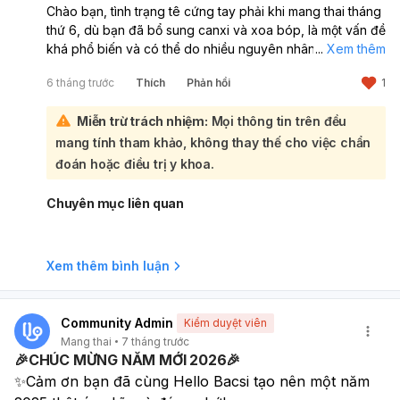
Chào bạn, tình trạng tê cứng tay phải khi mang thai tháng
thứ 6, dù bạn đã bổ sung canxi và xoa bóp, là một vấn đề
khá phổ biến và có thể do nhiều nguyên nhân khác nhau:
...
Xem thêm
Các nguyên nhân có thể bao gồm:
6 tháng trước
Thích
Phản hồi
1
Hội chứng ống cổ tay:
Đây là nguyên nhân thường
gặp nhất gây tê tay ở bà bầu. Khi mang thai, cơ thể tích
Miễn trừ trách nhiệm:
Mọi thông tin trên đều
tụ nhiều chất lỏng hơn, có thể gây sưng và chèn ép
mang tính tham khảo, không thay thế cho việc chẩn
dây thần kinh giữa ở cổ tay, dẫn đến tê, ngứa ran và
cứng tay.
đoán hoặc điều trị y khoa.
Khớp dịch chuyển:
Hormone relaxin trong thai kỳ làm
các khớp và dây chằng giãn ra, có thể gây chèn ép
Chuyên mục liên quan
dây thần kinh và dẫn đến tê bì.
Huyết áp thấp:
Giảm lưu lượng máu đến các chi cũng
có thể gây tê tay.
Xem thêm bình luận
Mặc dù bạn đã bổ sung canxi, nhưng nếu tình trạng
không cải thiện, có thể nguyên nhân không phải do
thiếu canxi hoặc cần điều chỉnh liều lượng/cách hấp
Community Admin
Kiểm duyệt viên
thụ.
Cách khắc phục tạm thời tại nhà:
Mang thai
7 tháng trước
Thay đổi tư thế ngủ:
Tránh nằm đè lên tay hoặc ngủ
🎉CHÚC MỪNG NĂM MỚI 2026🎉
với tay bị gập.
✨Cảm ơn bạn đã cùng Hello Bacsi tạo nên một năm 
Luyện tập và xoa bóp:
Tiếp tục xoa bóp nhẹ nhàng,