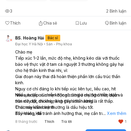
3
2
Bình luận
Thích
Chia sẻ
Lưu
Bình luận
BS. Hoàng Hải
Bác sĩ
Đại học Y Hà Nội
Sản - Phụ khoa
Chào mẹ
Tiếp xúc 1–2 lần, mức độ nhẹ, không kéo dài với thuốc
bảo vệ thực vật ở tam cá nguyệt 3 thường không gây hại
cho hệ thần kinh thai nhi, vì:
Giai đoạn này thai đã hoàn thiện phần lớn cấu trúc thần
kinh.
Nguy cơ chỉ đáng lo khi tiếp xúc liên tục, liều cao, hít
nhiều, hoặc có nhiễm độc rõ ràng ở mẹ (khó thở, buồn
Nếu sau tiếp xúc mẹ không có triệu chứng nhiễm độc và
nôn dữ dội, choáng, kích thích thần kinh).
thai máy tốt, thì khả năng gây ảnh hưởng là rất thấp.
Thai máy vẫn bình thường là dấu hiệu tốt.
Chúc mẹ khỏe mạnh
Tuy nhiên, để tránh ảnh hưởng thai, mẹ cần tránh tiếp xúc
BS Hoàng Hải
...
Xem thêm
thêm các chất hóa học như trên, mang khẩu trang, găng
8 tháng trước
Thích
Trả lời
1
khi buộc phải ở gần nguồn hóa chất. Đồng thời mẹ theo