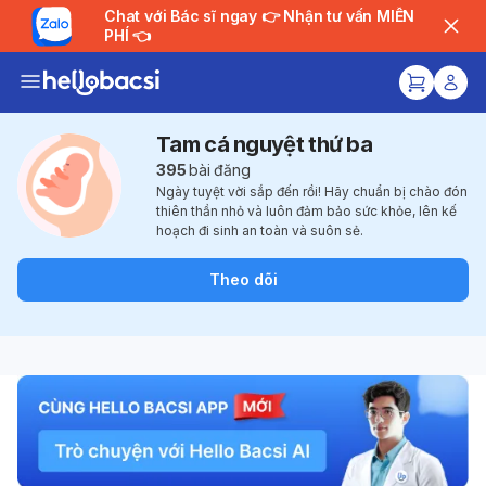
Chat với Bác sĩ ngay 👉 Nhận tư vấn MIỄN
PHÍ 👈
Tam cá nguyệt thứ ba
395
bài đăng
Ngày tuyệt vời sắp đến rồi! Hãy chuẩn bị chào đón
thiên thần nhỏ và luôn đảm bảo sức khỏe, lên kế
hoạch đi sinh an toàn và suôn sẻ.
Theo dõi