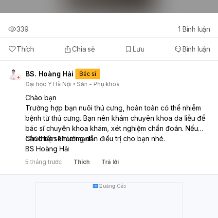
339
1
Bình luận
Thích
Chia sẻ
Lưu
Bình luận
BS. Hoàng Hải
Bác sĩ
Đại học Y Hà Nội
Sản - Phụ khoa
Chào bạn
Trường hợp bạn nuôi thú cưng, hoàn toàn có thể nhiễm
bệnh từ thú cưng. Bạn nên khám chuyên khoa da liễu để
bác sĩ chuyên khoa khám, xét nghiệm chẩn đoán. Nếu
cần thiết sẽ hướng dẫn điều trị cho bạn nhé.
Chúc bạn khỏe mạnh
BS Hoàng Hải
5 tháng trước
Thích
Trả lời
Quảng Cáo