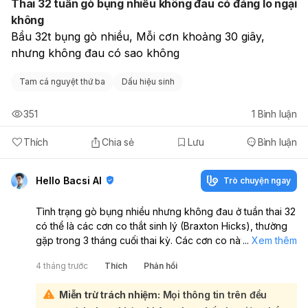
Thai 32 tuần gò bụng nhiều không đau có đáng lo ngại
không
Bầu 32t bụng gò nhiều, Mỗi cơn khoảng 30 giây,  
nhưng không đau có sao không
Tam cá nguyệt thứ ba
Dấu hiệu sinh
351
1
Bình luận
Thích
Chia sẻ
Lưu
Bình luận
Hello Bacsi AI
Trò chuyện ngay
Tình trạng gò bụng nhiều nhưng không đau ở tuần thai 32
có thể là các cơn co thắt sinh lý (Braxton Hicks), thường
gặp trong 3 tháng cuối thai kỳ. Các cơn co này giúp tử
...
Xem thêm
cung tập dượt cho quá trình chuyển dạ và thường không
4 tháng trước
Thích
Phản hồi
gây nguy hiểm:
Tuy nhiên, ở tuần thai 32, nếu các cơn gò xuất hiện
Miễn trừ trách nhiệm:
Mọi thông tin trên đều
thường xuyên, liên tục, hoặc có xu hướng tăng về tần