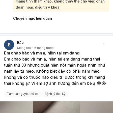
mang tính tham khảo, không thay thế cho việc chẩn
suất, cường độ, dù chưa gây đau, vẫn cần được theo dõi
cẩn thận. Đây có thể là dấu hiệu của dọa sinh non hoặc tử
đoán hoặc điều trị y khoa.
cung đang có hoạt động bất thường. Bạn nên đến cơ sở y
tế có chuyên khoa sản để được thăm khám, kiểm tra cổ tử
Chuyên mục liên quan
cung và đánh giá tình trạng gò tử cung bằng máy monitor
sản khoa. Bác sĩ sẽ xác định xem đây có phải là các cơn
gò sinh lý bình thường hay có nguy cơ sinh non để có
hướng xử trí phù hợp. Trong thời gian này, bạn nên nghỉ
Bảo
ngơi nhiều, hạn chế vận động mạnh và tránh căng thẳng.
B
Mang thai
6 tháng trước
Em chào bác và mn ạ, hiện tại em đang
Em chào bác và mn ạ, hiện tại em đang mang thai 
tuần thứ 33 nhưng xuất hiện nốt mẩn ngứa nhìn như 
nấm lây từ mèo. Không biết đây có phải nấm mèo 
không và có thuốc nào điều trị được trong khi mang 
thai không ạ? Vì em sợ ảnh hưởng đến em bé ạ 😭😭
Tam cá nguyệt thứ ba
Bệnh lý thai kỳ