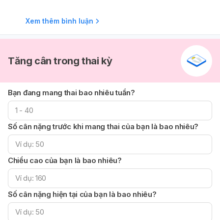
đến suy chức năng bánh nhau hoặc thai chậm tăng
trưởng. Với tình trạng này, việc theo dõi sát sao bởi bác sĩ
Xem thêm bình luận
chuyên khoa là vô cùng cần thiết. Bác sĩ sẽ đánh giá toàn
diện hơn dựa trên các chỉ số khác trong kết quả siêu âm,
tình trạng sức khỏe của bạn và sự phát triển của cả hai
bé. Có thể bạn sẽ cần siêu âm Doppler thường xuyên hơn
Tăng cân trong thai kỳ
để theo dõi sự thay đổi của các chỉ số này, cũng như
đánh giá sự tăng trưởng của thai nhi và lượng nước ối. Bạn
nên trao đổi kỹ lưỡng với bác sĩ đã khám cho bạn để
Bạn đang mang thai bao nhiêu tuần?
được tư vấn cụ thể về kế hoạch theo dõi và quản lý thai
kỳ phù hợp nhất cho trường hợp của bạn.
Số cân nặng trước khi mang thai của bạn là bao nhiêu?
Chiều cao của bạn là bao nhiêu?
Số cân nặng hiện tại của bạn là bao nhiêu?