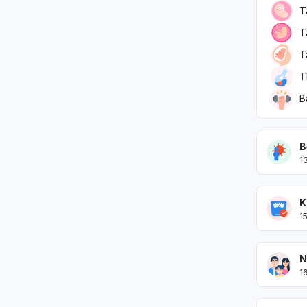
T
T
T
T
B
B
1
K
1
N
1