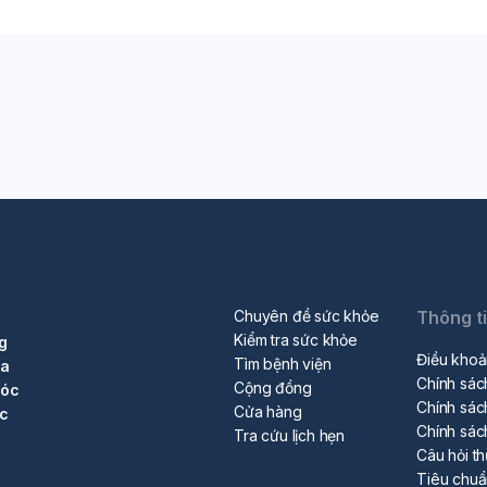
Chuyên đề sức khỏe
Thông t
Kiểm tra sức khỏe
g
Điều khoả
Tìm bệnh viện
ra
Chính sác
Cộng đồng
sóc
Chính sác
Cửa hàng
ộc
Chính sác
Tra cứu lịch hẹn
Câu hỏi t
Tiêu chu