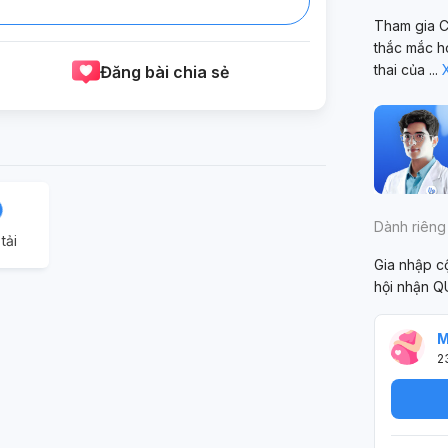
Tham gia C
thắc mắc h
thai của
...
Đăng bài chia sẻ
Dành riêng
tải
Gia nhập 
hội nhận Q
M
2