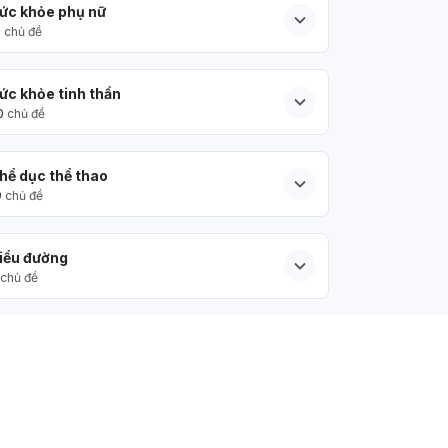
ức khỏe phụ nữ
5
chủ đề
ức khỏe tinh thần
0
chủ đề
hể dục thể thao
9
chủ đề
iểu đường
chủ đề