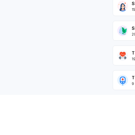
S
1
S
2
T
1
T
9