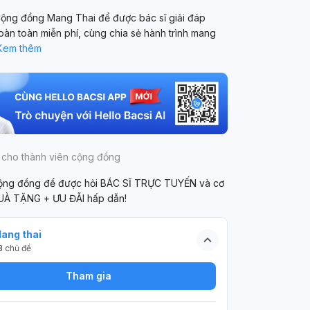
ộng đồng Mang Thai để được bác sĩ giải đáp
oàn toàn miễn phí, cùng chia sẻ hành trình mang
Xem thêm
 cho thành viên cộng đồng
cộng đồng để được hỏi BÁC SĨ TRỰC TUYẾN và cơ
UÀ TẶNG + ƯU ĐÃI hấp dẫn!
ang thai
3
chủ đề
Tham gia