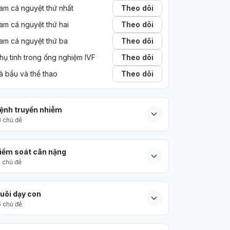
am cá nguyệt thứ nhất
Theo dõi
am cá nguyệt thứ hai
Theo dõi
am cá nguyệt thứ ba
Theo dõi
hụ tinh trong ống nghiệm IVF
Theo dõi
à bầu và thể thao
Theo dõi
ệnh truyền nhiễm
3
chủ đề
iểm soát cân nặng
5
chủ đề
uôi dạy con
6
chủ đề