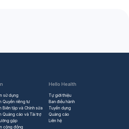
in
Hello Health
n sử dụng
Tự giới thiệu
h Quyền riêng tư
Ban điều hành
h Biên tập và Chỉnh sửa
Tuyển dụng
h Quảng cáo và Tài trợ
Quảng cáo
hường gặp
Liên hệ
ẩn cộng đồng