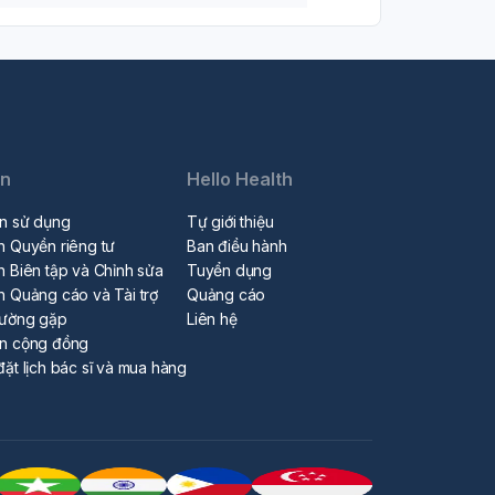
in
Hello Health
n sử dụng
Tự giới thiệu
h Quyền riêng tư
Ban điều hành
h Biên tập và Chỉnh sửa
Tuyển dụng
h Quảng cáo và Tài trợ
Quảng cáo
hường gặp
Liên hệ
ẩn cộng đồng
đặt lịch bác sĩ và mua hàng