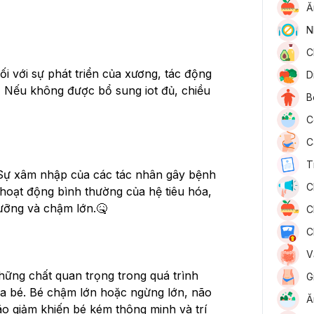
Ă
N
C
ối với sự phát triển của xương, tác động 
D
 Nếu không được bổ sung iot đủ, chiều 
B
C
C
T
 Sự xâm nhập của các tác nhân gây bệnh 
C
ự hoạt động bình thường của hệ tiêu hóa, 
dưỡng và chậm lớn.🤒
C
C
V
 những chất quan trọng trong quá trình 
G
ủa bé. Bé chậm lớn hoặc ngừng lớn, não 
Ă
o giảm khiến bé kém thông minh và trí 