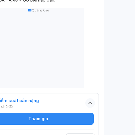
Quảng Cáo
iểm soát cân nặng
5
chủ đề
Tham gia