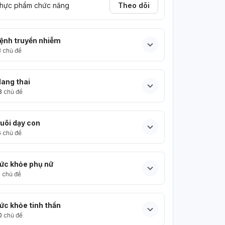
hực phẩm chức năng
Theo dõi
ệnh truyền nhiễm
3
chủ đề
ang thai
3
chủ đề
uôi dạy con
6
chủ đề
ức khỏe phụ nữ
5
chủ đề
ức khỏe tinh thần
0
chủ đề