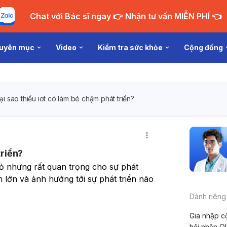
Chat với Bác sĩ ngay 👉 Nhận tư vấn MIỄN PHÍ 👈
uyên mục
Video
Kiểm tra sức khỏe
Cộng đồng
ại sao thiếu iot có làm bé chậm phát triển?
triển?
hỏ nhưng rất quan trọng cho sự phát 
m lớn và ảnh hưởng tới sự phát triển não 
Dành riêng
Gia nhập c
hội nhận Q