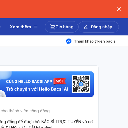
Xem thêm
Giỏ hàng
Đăng nhập
Tham khảo ý kiến bác sĩ
 cho thành viên cộng đồng
ộng đồng để được hỏi BÁC SĨ TRỰC TUYẾN và cơ
UÀ TẶNG + ƯU ĐÃI hấp dẫn!