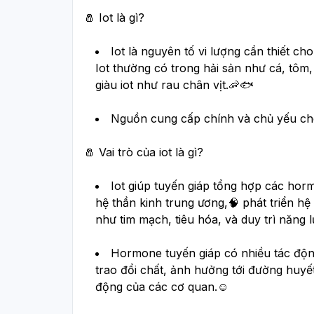
🧂 
Iot là gì?
Iot là nguyên tố vi lượng cần thiết ch
Iot thường có trong hải sản như cá, tôm, 
giàu iot như rau chân vịt.🦐🐟 
Nguồn cung cấp chính và chủ yếu cho 
🧂 
Vai trò của iot là gì?
Iot giúp tuyến giáp tổng hợp các horm
hệ thần kinh trung ương,🧠 phát triển hệ
như tim mạch, tiêu hóa, và duy trì năng 
Hormone tuyến giáp có nhiều tác động
trao đổi chất, ảnh hưởng tới đường huyết
động của các cơ quan.☺️