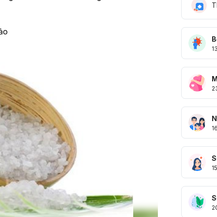
T
ảo  
B
1
M
2
N
1
S
1
S
2