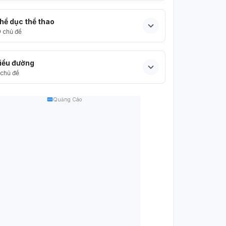
hể dục thể thao
9
chủ đề
iểu đường
chủ đề
Quảng Cáo