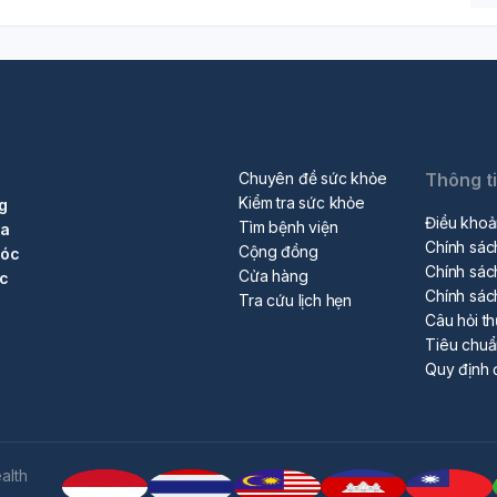
Chuyên đề sức khỏe
Thông t
Kiểm tra sức khỏe
g
Điều khoả
Tìm bệnh viện
ra
Chính sác
Cộng đồng
sóc
Chính sác
Cửa hàng
ộc
Chính sác
Tra cứu lịch hẹn
Câu hỏi t
Tiêu chu
Quy định 
alth