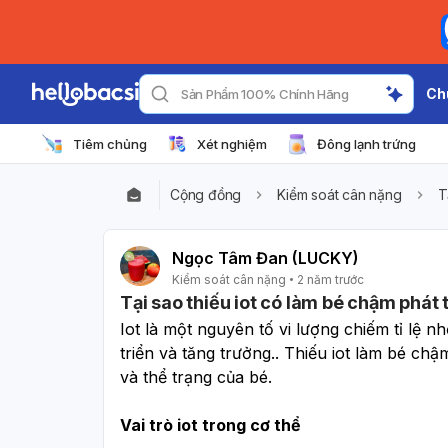
Ch
Sản Phẩm 100% Chính Hãng
Tiêm chủng
Xét nghiệm
Đông lạnh trứng
Cộng đồng
Kiểm soát cân nặng
T
Ngọc Tâm Đan (LUCKY)
Kiểm soát cân nặng
2 năm trước
Tại sao thiếu iot có làm bé chậm phát 
Iot là một nguyên tố vi lượng chiếm tỉ lệ n
triển và tăng trưởng.. Thiếu iot làm bé chậ
và thể trạng của bé.
Vai trò iot trong cơ thể