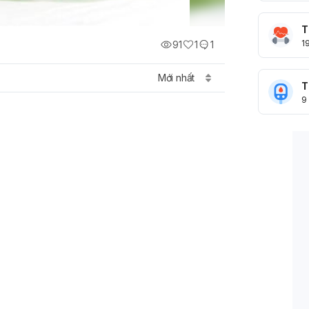
T
1
91
1
1
Mới nhất
T
9