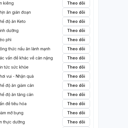
n kiêng
Theo dõi
hịn ăn gián đoạn
Theo dõi
hế độ ăn Keto
Theo dõi
inh dưỡng
Theo dõi
éo phì
Theo dõi
ông thức nấu ăn lành mạnh
Theo dõi
ác vấn đề khác về cân nặng
Theo dõi
in tức sức khỏe
Theo dõi
hơi vui - Nhận quà
Theo dõi
hế độ ăn giảm cân
Theo dõi
hế độ ăn tăng cân
Theo dõi
ấn đề tiêu hóa
Theo dõi
iảm mỡ bụng
Theo dõi
n thực dưỡng
Theo dõi