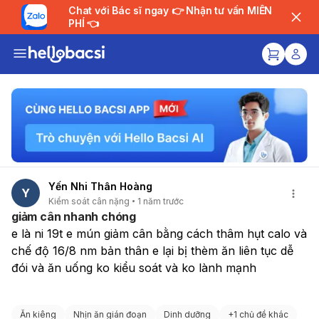
Chat với Bác sĩ ngay 👉 Nhận tư vấn MIỄN
PHÍ 👈
Yến Nhi Thân Hoàng
Y
Kiểm soát cân nặng
1 năm trước
giảm cân nhanh chóng
e là ni 19t e mún giảm cân bằng cách thâm hụt calo và 
chế độ 16/8 nm bản thân e lại bị thèm ăn liên tục dễ 
đói và ăn uống ko kiểu soát và ko lành mạnh
Ăn kiêng
Nhịn ăn gián đoạn
Dinh dưỡng
+
1 chủ đề khác