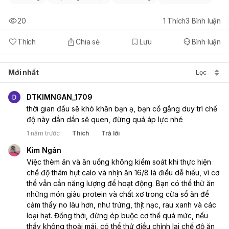
20
1
Thích
3
Bình luận
Thích
Chia sẻ
Lưu
Bình luận
Mới nhất
Lọc
DTKIMNGAN_1709
thời gian đầu sẽ khó khăn bạn ạ, bạn cố gắng duy trì chế 
độ này dần dần sẽ quen, đừng quá áp lực nhé
1 năm trước
Thích
Trả lời
Kim Ngân
Việc thèm ăn và ăn uống không kiểm soát khi thực hiện 
chế độ thâm hụt calo và nhịn ăn 16/8 là điều dễ hiểu, vì cơ 
thể vẫn cần năng lượng để hoạt động. Bạn có thể thử ăn 
những món giàu protein và chất xơ trong cửa sổ ăn để 
cảm thấy no lâu hơn, như trứng, thịt nạc, rau xanh và các 
loại hạt. Đồng thời, đừng ép buộc cơ thể quá mức, nếu 
thấy không thoải mái, có thể thử điều chỉnh lại chế độ ăn 