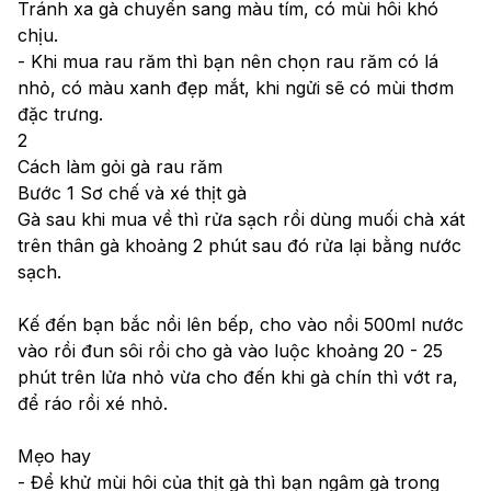
Tránh xa gà chuyển sang màu tím, có mùi hôi khó 
chịu.
- Khi mua rau răm thì bạn nên chọn rau răm có lá 
nhỏ, có màu xanh đẹp mắt, khi ngửi sẽ có mùi thơm 
đặc trưng. 
2
Cách làm gỏi gà rau răm
Bước 1 Sơ chế và xé thịt gà
Gà sau khi mua về thì rửa sạch rồi dùng muối chà xát 
trên thân gà khoảng 2 phút sau đó rửa lại bằng nước 
sạch.
Kế đến bạn bắc nồi lên bếp, cho vào nồi 500ml nước 
vào rồi đun sôi rồi cho gà vào luộc khoảng 20 - 25 
phút trên lửa nhỏ vừa cho đến khi gà chín thì vớt ra, 
để ráo rồi xé nhỏ.
Mẹo hay
- Để khử mùi hôi của thịt gà thì bạn ngâm gà trong 