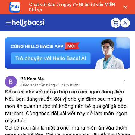
Chat với Bác sĩ ngay 👉 Nhận tư vấn MIỄN
PHÍ 👈
Bé Kem Mẹ
Kiểm soát cân nặng
3 năm trước
Đổi vị cả nhà với gỏi gà bóp rau răm ngon đúng điệu
Nếu bạn đang muốn đổi vị cho gia đình sau những 
món ăn quen thuộc thì không nên bỏ qua gỏi gà bóp 
rau răm. Cùng theo dõi bài viết này để làm món ngon 
này nhé!
Gỏi gà rau răm là một trong những món ăn vừa thơm 
ngon vừa dễ làm. Chỉ với các nguyên liệu dễ tìm là bạn 