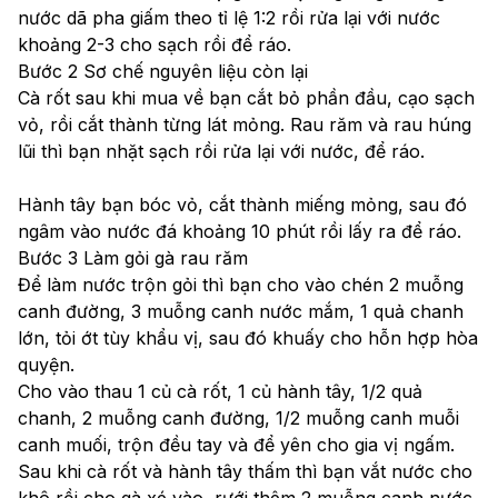
nước dã pha giấm theo tỉ lệ 1:2 rồi rửa lại với nước 
khoảng 2-3 cho sạch rồi để ráo. 
Bước 2 Sơ chế nguyên liệu còn lại
Cà rốt sau khi mua về bạn cắt bỏ phần đầu, cạo sạch 
vỏ, rồi cắt thành từng lát mỏng. Rau răm và rau húng 
lũi thì bạn nhặt sạch rồi rửa lại với nước, để ráo.
Hành tây bạn bóc vỏ, cắt thành miếng mỏng, sau đó 
ngâm vào nước đá khoảng 10 phút rồi lấy ra để ráo. 
Bước 3 Làm gỏi gà rau răm
Để làm nước trộn gỏi thì bạn cho vào chén 2 muỗng 
canh đường, 3 muỗng canh nước mắm, 1 quả chanh 
lớn, tỏi ớt tùy khẩu vị, sau đó khuấy cho hỗn hợp hòa 
quyện. 
Cho vào thau 1 củ cà rốt, 1 củ hành tây, 1/2 quả 
chanh, 2 muỗng canh đường, 1/2 muỗng canh muỗi 
сanh muối, trộn đều tay và để yên cho gia vị ngấm. 
Sau khi cà rốt và hành tây thấm thì bạn vắt nước cho 
khô rồi cho gà xé vào, rưới thêm 2 muỗng canh nước 