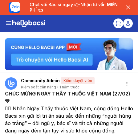
Chat với Bác sĩ ngay 👉 Nhận tư vấn MIỄN
PHÍ 👈
Community Admin
Kiểm duyệt viên
Kiểm soát cân nặng
1 năm trước
CHÚC MỪNG NGÀY THẦY THUỐC VIỆT NAM (27/02)
💙
👨‍⚕️ Nhân Ngày Thầy thuốc Việt Nam, cộng đồng Hello 
Bacsi xin gửi lời tri ân sâu sắc đến những “người hùng 
áo trắng” – đội ngũ y, bác sĩ và tất cả những người 
đang ngày đêm tận tụy vì sức khỏe cộng đồng.