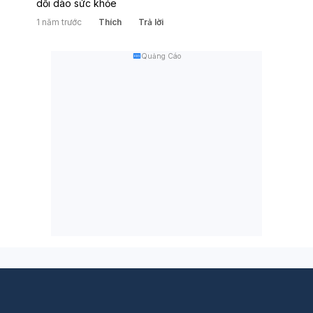
dồi dào sức khỏe
1 năm trước
Thích
Trả lời
Quảng Cáo