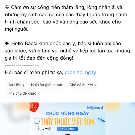
💙 Cảm ơn sự cống hiến thầm lặng, lòng nhân ái và 
những hy sinh cao cả của các thầy thuốc trong hành 
trình chăm sóc, bảo vệ và nâng cao sức khỏe cho 
mọi người.
💗 Hello Bacsi kính chúc các y, bác sĩ luôn dồi dào 
sức khỏe, vững tâm với nghề và tiếp tục lan tỏa những 
giá trị tốt đẹp đến cộng đồng!
----------------
Hỏi bác sĩ miễn phí từ xa, 
click hỏi ngay
Ăn kiêng
Nhịn ăn gián đoạn
Chế độ ăn Keto
+
12 chủ đề khác