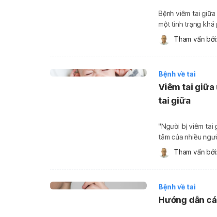
Bệnh viêm tai giữa 
một tình trạng khá 
giữa, nhiều người 
Tham vấn bởi:
lâu […]
Bệnh về tai
Viêm tai giữa 
tai giữa
"Người bị viêm tai
tâm của nhiều ngườ
cao hơn nhiều so với người lớn. Viêm tai giữa l
Tham vấn bởi:
dịch mủ xảy ra […]
Bệnh về tai
Hướng dẫn các