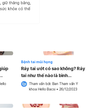
, giữ thăng bằng,
g sức khỏe có thể
Bệnh tai mũi họng
giúp
Ráy tai ướt có sao không? Ráy
tai như thế nào là bình
thường?
ello 
Tham vấn bởi: 
Ban Tham vấn Y 
khoa Hello Bacsi
•
26/12/2023