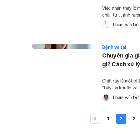
Việc nhận thấy lỗ m
chịu, tự ti, ảnh hư
hôi là bệnh gì? Cá
Tham vấn bởi:
đến tình […]
Bệnh về tai
Chuyên gia giả
gì? Cách xử l
Chất ráy là một ph
“bẫy” vi khuẩn và 
cục ráy tai to, gâ
Tham vấn bởi:
này còn được […]
1
2
3