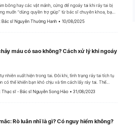
 bông hay các vật mảnh, cứng để ngoáy tai khi ráy tai bị
ng muốn “dùng quyền trợ giúp” từ bác sĩ chuyên khoa, bạn
ch lấy ráy tai khô cứng an toàn, đơn giản mà hiệu quả. Bài
 
Bác sĩ Nguyễn Thường Hanh
•
10/08/2025
 tin dưới […]
ị chảy máu có sao không? Cách xử lý khi ngoáy
tự nhiên xuất hiện trong tai. Đôi khi, tình trạng ráy tai tích tụ
n có thể khiến bạn khó chịu và tìm cách lấy ráy tai. Thế
ay trong quá trình lấy ráy tai bị chảy máu có sao không,
 
Thạc sĩ - Bác sĩ Nguyễn Song Hào
•
31/08/2023
 mắc: Rò luân nhĩ là gì? Có nguy hiểm không?