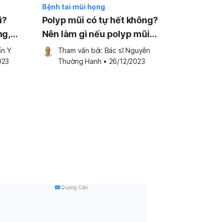
Bệnh tai mũi họng
ì?
Polyp mũi có tự hết không?
ng,
Nên làm gì nếu polyp mũi
không tự khỏi?
n Y 
Tham vấn bởi: 
Bác sĩ Nguyễn 
023
Thường Hanh
•
26/12/2023
Quảng Cáo