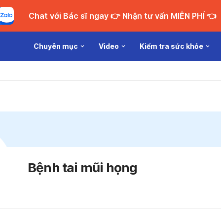
Chat với Bác sĩ ngay 👉 Nhận tư vấn MIỄN PHÍ 👈
Chuyên mục
Video
Kiểm tra sức khỏe
Bệnh tai mũi họng