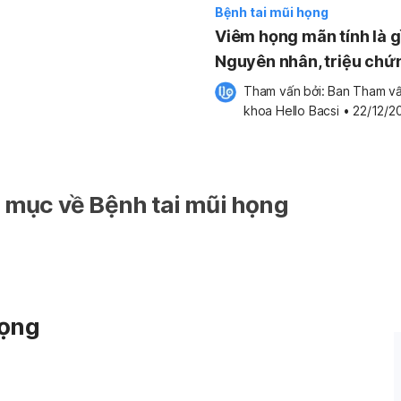
Bệnh tai mũi họng
Viêm họng mãn tính là g
Nguyên nhân, triệu chứ
điều trị, phòng ngừa
Tham vấn bởi: 
Ban Tham vấ
khoa Hello Bacsi
•
22/12/2
mục về Bệnh tai mũi họng
họng