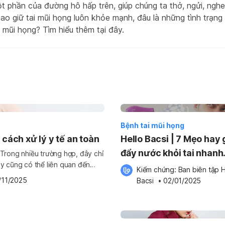
ột phần của đường hô hấp trên, giúp chúng ta thở, ngửi, nghe
sao giữ tai mũi họng luôn khỏe mạnh, đâu là những tình trạn
 mũi họng? Tìm hiểu thêm tại đây.
Bệnh tai mũi họng
cách xử lý y tế an toàn
Hello Bacsi | 7 Mẹo hay 
đẩy nước khỏi tai nhanh
. Trong nhiều trường hợp, đây chỉ
ày cũng có thể liên quan đến
chóng
Kiểm chứng: 
Ban biên tập H
ài, eczema, nhiễm nấm, dị ứng
/11/2025
Bacsi
 •
02/01/2025