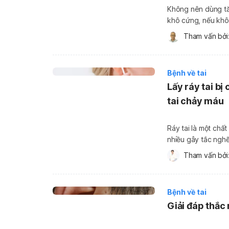
Không nên dùng tăm
khô cứng, nếu khô
nên tìm hiểu các cá
Tham vấn bởi:
viết tổng hợp thông
Bệnh về tai
Lấy ráy tai b
tai chảy máu
Ráy tai là một chất 
nhiều gây tắc nghẽ
nhưng, nếu chẳng m
Tham vấn bởi:
cần xử lý […]
Bệnh về tai
Giải đáp thắc