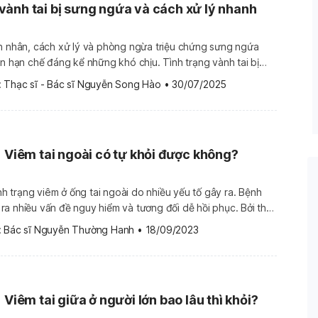
ành tai bị sưng ngứa và cách xử lý nhanh
ên nhân, cách xử lý và phòng ngừa triệu chứng sưng ngứa
ạn hạn chế đáng kể những khó chịu. Tình trạng vành tai bị
iếm gặp, có thể do nhiều nguyên nhân khác nhau gây ra.
 
Thạc sĩ - Bác sĩ Nguyễn Song Hào
•
30/07/2025
 khó chịu và đôi […]
] Viêm tai ngoài có tự khỏi được không?
ình trạng viêm ở ống tai ngoài do nhiều yếu tố gây ra. Bệnh
a nhiều vấn đề nguy hiểm và tương đối dễ hồi phục. Bởi thế,
ng viêm tai ngoài có thể tự khỏi được mà không cần điều trị
 
Bác sĩ Nguyễn Thường Hanh
•
18/09/2023
…]
 Viêm tai giữa ở người lớn bao lâu thì khỏi?