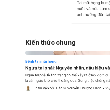
Tai mũi họng là m
nuốt và nói. Làm 
ảnh hưởng đến tai
Kiến thức chung
Bệnh tai mũi họng
Ngứa tai phải: Nguyên nhân, dấu hiệu và 
Ngứa tai phải là tình trạng có thể xảy ra ở mọi độ tuổi
là cảm giác khó chịu thoáng qua. Song triệu chứng n
nhiều nguyên nhân bệnh lý khác như viêm ống tai ngo
Tham vấn bởi: 
Bác sĩ Nguyễn Thường Hanh
•
25
hoặc tích […]