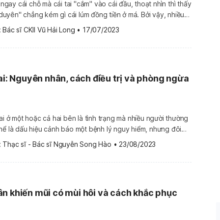
ở ngay cái chỗ mà cái tai "cắm" vào cái đầu, thoạt nhìn thì thấy
yên" chẳng kém gì cái lúm đồng tiền ở má. Bởi vậy, nhiều
g đó là "quý tướng" vì "trăm người mới có một", hẳn là vận
 
Bác sĩ CKII Vũ Hải Long
•
17/07/2023
tai: Nguyên nhân, cách điều trị và phòng ngừa
tai ở một hoặc cả hai bên là tình trạng mà nhiều người thường
hể là dấu hiệu cảnh báo một bệnh lý nguy hiểm, nhưng đôi
 nhiều căn nguyên khác. Cùng Hello Bacsi tìm hiểu sâu hơn
 
Thạc sĩ - Bác sĩ Nguyễn Song Hào
•
23/08/2023
 […]
n khiến mũi có mùi hôi và cách khắc phục