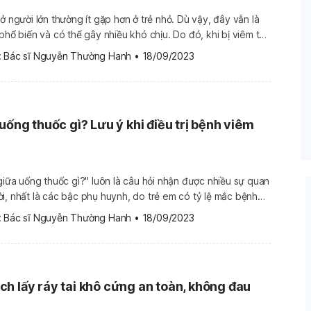
ở người lớn thường ít gặp hơn ở trẻ nhỏ. Dù vậy, đây vẫn là
phổ biến và có thể gây nhiều khó chịu. Do đó, khi bị viêm tai
thường sẽ có băn khoăn rằng viêm tai giữa ở người lớn bao
 
Bác sĩ Nguyễn Thường Hanh
•
18/09/2023
uống thuốc gì? Lưu ý khi điều trị bệnh viêm
 giữa uống thuốc gì?" luôn là câu hỏi nhận được nhiều sự quan
i, nhất là các bậc phụ huynh, do trẻ em có tỷ lệ mắc bệnh
à tình trạng viêm nhiễm, tích tụ
 
Bác sĩ Nguyễn Thường Hanh
•
18/09/2023
h lấy ráy tai khô cứng an toàn, không đau