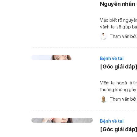
Nguyên nhân v
Việc biết rõ nguy
vành tai sẽ giúp b
sưng ngứa không h
Tham vấn bởi:
Tình trạng này gây
Bệnh về tai
[Góc giải đáp
Viêm tai ngoài là t
thường không gây r
nhiều người cho rằ
Tham vấn bởi:
bằng thuốc. Vậy [
Bệnh về tai
[Góc giải đáp]