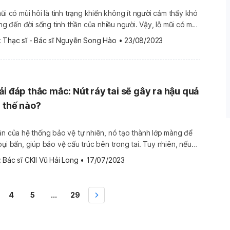
ũi có mùi hôi là tình trạng khiến không ít người cảm thấy khó
ởng đến đời sống tinh thần của nhiều người. Vậy, lỗ mũi có mùi
ch khắc phục vấn đề này ra sao? Việc tìm ra căn nguyên dẫn
 
Thạc sĩ - Bác sĩ Nguyễn Song Hào
•
23/08/2023
i đáp thắc mắc: Nút ráy tai sẽ gây ra hậu quả
ý thế nào?
ần của hệ thống bảo vệ tự nhiên, nó tạo thành lớp màng để
bụi bẩn, giúp bảo vệ cấu trúc bên trong tai. Tuy nhiên, nếu
y tắc nghẽn sẽ dẫn đến nhiều vấn đề phiền toái. Tình trạng
 
Bác sĩ CKII Vũ Hải Long
•
17/07/2023
4
5
...
29