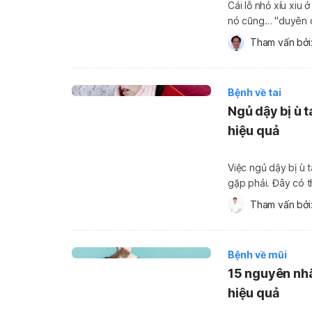
Cái lỗ nhỏ xíu xiu 
nó cũng… "duyên du
người còn nghĩ rằn
Tham vấn bởi:
mệnh "hào […]
Bệnh về tai
Ngủ dậy bị ù 
hiệu quả
Việc ngủ dậy bị ù 
gặp phải. Đây có t
khi cũng có thể do
Tham vấn bởi:
về nguyên nhân và
Bệnh về mũi
15 nguyên nhâ
hiệu quả