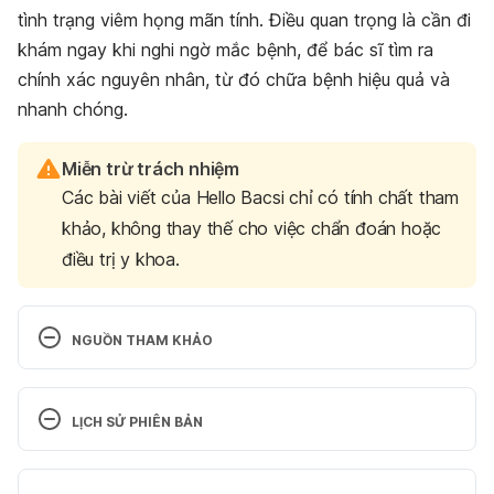
tình trạng viêm họng mãn tính. Điều quan trọng là cần đi
khám ngay khi nghi ngờ mắc bệnh, để bác sĩ tìm ra
chính xác nguyên nhân, từ đó chữa bệnh hiệu quả và
nhanh chóng.
Miễn trừ trách nhiệm
Các bài viết của Hello Bacsi chỉ có tính chất tham
khảo, không thay thế cho việc chẩn đoán hoặc
điều trị y khoa.
NGUỒN THAM KHẢO
Persistent Sore Throat (Chronic Pharyngitis): 
Treatment & Symptoms 
LỊCH SỬ PHIÊN BẢN
https://my.clevelandclinic.org/health/diseases/2228
0-chronic-pharyngitis
 Ngày truy cập: 21/12/2023
Phiên bản hiện tại