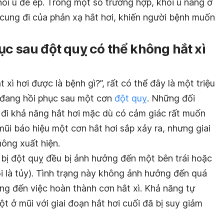
hối u đè ép. Trong một số trường hợp, khối u nang ở
 cung đi của phản xạ hắt hơi, khiến người bệnh muốn
ục sau đột quỵ có thể không hắt xì
xì hơi được là bệnh gì?”, rất có thể đây là một triệu
 đang hồi phục sau một cơn
đột quỵ
. Những đối
 đi khả năng hắt hơi mặc dù có cảm giác rất muốn
mũi báo hiệu một cơn hắt hơi sắp xảy ra, nhưng giai
hông xuất hiện.
 bị đột quỵ đều bị ảnh hưởng đến một bên trái hoặc
i là tủy). Tình trạng này không ảnh hưởng đến quá
ưởng đến việc hoàn thành cơn hắt xì. Khả năng tự
t ở mũi với giai đoạn hắt hơi cuối đã bị suy giảm