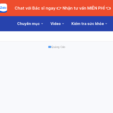
Chat với Bác sĩ ngay 👉 Nhận tư vấn MIỄN PHÍ 👈
Chuyên mục
Video
Kiểm tra sức khỏe
Quảng Cáo