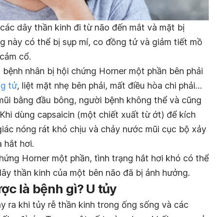
 các dây thần kinh đi từ não đến mắt và mặt bị
 này có thể bị sụp mí, co đồng tử và giảm tiết mồ
 cảm cổ.
 bệnh nhân bị hội chứng Horner một phần bên phải
g tử
, liệt mặt nhẹ bên phải, mất điều hòa chi phải…
 mũi bằng đầu bông, người bệnh không thể và cũng
hi dùng capsaicin (một chiết xuất từ ớt) để kích
giác nóng rát khó chịu và chảy nước mũi cục bộ xảy
 hắt hơi.
chứng Horner một phần, tình trạng hắt hơi khó có thể
dây thần kinh của một bên não đã bị ảnh hưởng.
ược là bệnh gì? U tủy
y ra khi tủy rễ thần kinh trong ống sống và các