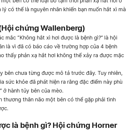
 một bên có thể loại bỏ tạm thời phản xạ hắt hơi ở
 lý có thể là nguyên nhân khiến bạn muốn hắt xì mà
 (Hội chứng Wallenberg)
ắc mắc “Không hắt xì hơi được là bệnh gì?” là hội
 là vì đã có báo cáo về trường hợp của 4 bệnh
o thấy phản xạ hắt hơi không thể xảy ra được mặc
y bên chưa từng được mô tả trước đây. Tuy nhiên,
ia sức khỏe đã phát hiện ra rằng đặc điểm này phù
ơi” ở hành tủy bên của mèo.
ổn thương thân não một bên có thể gặp phải tình
ược.
được là bệnh gì? Hội chứng Horner