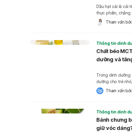
Dầu hạt cải là cái
thực phẩm, chẳng h
phần này mang đến 
Tham vấn bởi:
phẩm, chẳng hạn n
Thông tin dinh d
Chất béo MCT 
dưỡng và tăn
Trong dinh dưỡng h
dưỡng cho trẻ nh
năng lượng dễ hấp 
Tham vấn bởi:
gì so với chất béo
Thông tin dinh d
Bánh chưng b
giữ vóc dáng