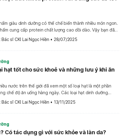
phẩm giàu dinh dưỡng có thể chế biến thành nhiều món ngon.
phẩm cung cấp protein chất lượng cao dồi dào. Vậy bạn đã
c bao nhiêu protein? Việc bổ sung protein cho cơ
 
Bác sĩ CKI Lai Ngọc Hiền
•
28/07/2025
hững yếu tố quan […]
ưỡng
i hạt tốt cho sức khoẻ và những lưu ý khi ăn
iều nước trên thế giới đã xem một số loại hạt là một phần
ong chế độ ăn uống hàng ngày. Các loại hạt dinh dưỡng
bởi hương vị bùi béo giòn tan, mà còn mang lại những lợi ích
 
Bác sĩ CKI Lai Ngọc Hiền
•
13/11/2025
 […]
ưỡng
ì? Có tác dụng gì với sức khỏe và làn da?