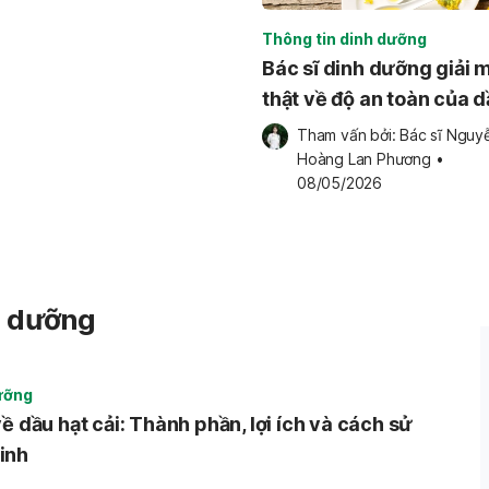
Thông tin dinh dưỡng
Bác sĩ dinh dưỡng giải 
thật về độ an toàn của d
cải theo chuẩn Quốc tế
Tham vấn bởi: 
Bác sĩ Nguyễ
- FDA
Hoàng Lan Phương
•
08/05/2026
h dưỡng
ưỡng
ề dầu hạt cải: Thành phần, lợi ích và cách sử
inh