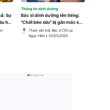
Thông tin dinh dưỡng
mã: Sự
Bác sĩ dinh dưỡng lên tiếng:
ầu hạt
"Chất béo xấu" bị gắn mác sai
 GRAS
như thế nào?
n 
Tham vấn bởi: 
Bác sĩ CKI Lai 
Ngọc Hiền
•
05/05/2026
Quảng Cáo