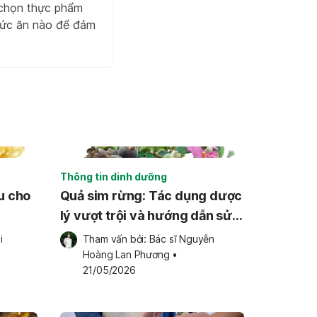
 chọn thực phẩm
thức ăn nào để đảm
Thông tin dinh dưỡng
u cho
Quả sim rừng: Tác dụng dược
lý vượt trội và hướng dẫn sử
dụng an toàn
 
Tham vấn bởi: 
Bác sĩ Nguyễn 
Hoàng Lan Phương
•
21/05/2026