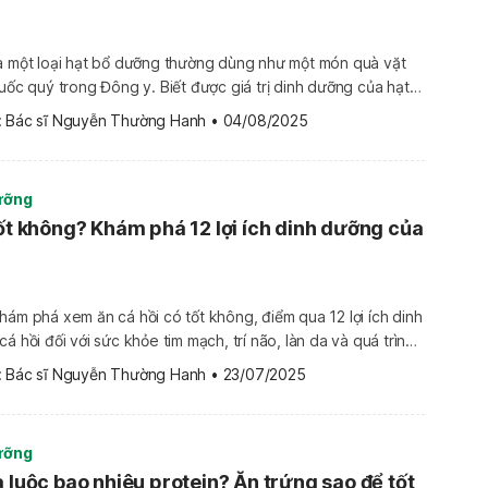
là một loại hạt bổ dưỡng thường dùng như một món quà vặt
huốc quý trong Đông y. Biết được giá trị dinh dưỡng của hạt
 kết hợp chúng làm thành phần trong nhiều món ăn để gia
 
Bác sĩ Nguyễn Thường Hanh
•
04/08/2025
ng dưỡng chất. Hạt dẻ, […]
ưỡng
tốt không? Khám phá 12 lợi ích dinh dưỡng của
hám phá xem ăn cá hồi có tốt không, điểm qua 12 lợi ích dinh
á hồi đối với sức khỏe tim mạch, trí não, làn da và quá trình
o trong
 
Bác sĩ Nguyễn Thường Hanh
•
23/07/2025
ưỡng
à luộc bao nhiêu protein? Ăn trứng sao để tốt