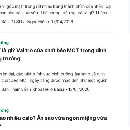
 tên “góp mặt” trong rất nhiều bảng thành phần của nhiều loại
ạn như các loại sữa. Thế nhưng, dầu hạt cải là gì? Thành
lợi ích gì cho sức khỏe? Với trẻ nhỏ, việc dùng các loại thực
 
Bác sĩ CKI Lai Ngọc Hiền
•
17/04/2026
hư […]
ưỡng
là gì? Vai trò của chất béo MCT trong dinh
g trưởng
iện đại, đặc biệt ở lĩnh vực dinh dưỡng lâm sàng và dinh
ỏ, chất béo MCT ngày càng được nhắc đến như một nguồn
thu. Tuy nhiên, không phải ai cũng hiểu rõ MCT là gì, khác
 
Ban Tham vấn Y khoa Hello Bacsi
•
13/01/2026
 thông thường […]
ưỡng
ao nhiêu calo? Ăn sao vừa ngon miệng vừa
?