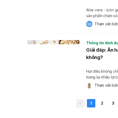
Aloe vera - (còn g
sản phẩm chăm sóc 
trong dân gian, nh
Tham vấn bởi:
hoạt chất […]
Thông tin dinh d
Giải đáp: Ăn h
không?
Hạt điều không ch
mang lại nhiều lợi 
điều có tác dụng g
Tham vấn bởi:
dụng […]
1
2
3