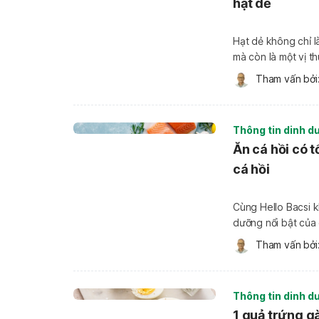
hạt dẻ
Hạt dẻ không chỉ 
mà còn là một vị t
dẻ, nhiều người đã
Tham vấn bởi:
tă
Thông tin dinh d
Ăn cá hồi có 
cá hồi
Cùng Hello Bacsi k
dưỡng nổi bật của c
kiểm soát cân nặng. Cá hồi là loại cá giàu dinh dưỡng, được đánh giá ca
Tham vấn bởi:
thực đơn […]
Thông tin dinh d
1 quả trứng g