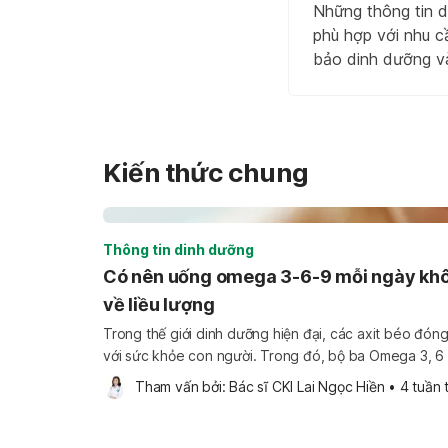
Những thông tin d
phù hợp với nhu c
bảo dinh dưỡng v
Kiến thức chung
Thông tin dinh dưỡng
Có nên uống omega 3-6-9 mỗi ngày khô
về liều lượng
Trong thế giới dinh dưỡng hiện đại, các axit béo đóng
với sức khỏe con người. Trong đó, bộ ba Omega 3, 6
"chìa khóa vàng" cho tim mạch, não bộ và làn da. Tuy
Tham vấn bởi: 
Bác sĩ CKI Lai Ngọc Hiền
•
4 tuần 
[…]