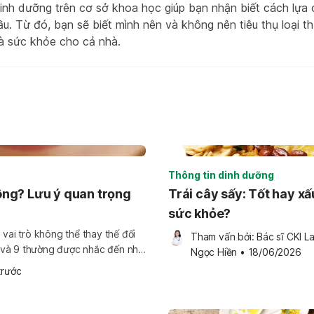
inh dưỡng trên cơ sở khoa học giúp bạn nhận biết cách lựa
ầu. Từ đó, bạn sẽ biết mình nên và không nên tiêu thụ loại 
à sức khỏe cho cả nhà.
Thông tin dinh dưỡng
ng? Lưu ý quan trọng
Trái cây sấy: Tốt hay xấ
sức khỏe?
 vai trò không thể thay thế đối
Tham vấn bởi: 
Bác sĩ CKI Lai
 và 9 thường được nhắc đến như
Ngọc Hiền
•
18/06/2026
 nhiên, giữa hàng loạt các sản
trước