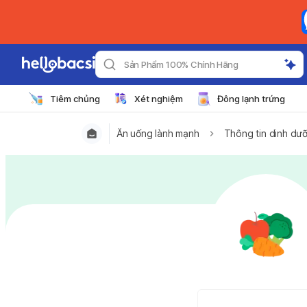
Sản Phẩm 100% Chính Hãng
Tiêm chủng
Xét nghiệm
Đông lạnh trứng
Ăn uống lành mạnh
Thông tin dinh dư