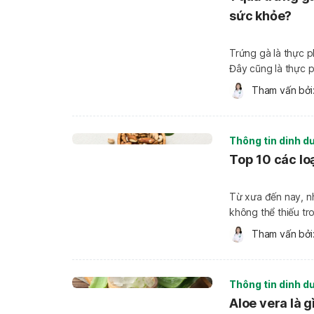
sức khỏe?
Trứng gà là thực 
Đây cũng là thực 
biết trong 1 quả trứng gà luộ
Tham vấn bởi:
thể là một trong n
Thông tin dinh d
Top 10 các loạ
Từ xưa đến nay, nh
không thể thiếu tr
không chỉ hấp dẫn 
Tham vấn bởi:
không ngờ cho sức
Thông tin dinh d
Aloe vera là g