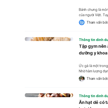
Bánh chưng là món
của người Việt. Tu
nhiều người bắt đầ
Tham vấn bởi:
bánh chưng có khi
Thông tin dinh d
Tập gym nên ă
dưỡng y khoa
Ức gà là một trong
Nhờ hàm lượng đạm 
hết chế độ ăn tăng
Tham vấn bởi:
phù hợp? […]
Thông tin dinh d
Ăn hạt dẻ có t