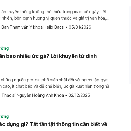
 ăn truyền thống không thể thiếu trong mâm cỗ ngày Tết
y nhiên, bên cạnh hương vị quen thuộc và giá trị văn hóa,
u quan tâm đến câu hỏi: bánh chưng bao nhiêu calo, liệu ăn
 
Ban Tham vấn Y khoa Hello Bacsi
•
05/01/2026
ến tăng cân hay ảnh […]
ưỡng
n bao nhiêu ức gà? Lời khuyên từ dinh
 những nguồn protein phổ biến nhất đối với người tập gym.
cao, ít chất béo và dễ chế biến, ức gà xuất hiện trong hầu
 cơ – giảm mỡ. Tuy nhiên, ăn bao nhiêu ức gà mỗi ngày là
 
Thạc sĩ Nguyễn Hoàng Anh Khoa
•
02/12/2025
ưỡng
ác dụng gì? Tất tần tật thông tin cần biết về