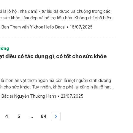
ọi là lô hội, nha đam) - từ lâu đã được ưa chuộng trong các
sức khỏe, làm đẹp và hỗ trợ tiêu hóa. Không chỉ phổ biến
a đam còn được y học hiện đại nghiên cứu sâu về thành phần
 
Ban Tham vấn Y khoa Hello Bacsi
•
16/07/2025
ưỡng
ạt điều có tác dụng gì, có tốt cho sức khỏe
ỉ là món ăn vặt thơm ngon mà còn là một nguồn dinh dưỡng
ích cho sức khỏe. Tuy nhiên, không phải ai cũng hiểu rõ hạt
ì, ăn như thế nào là đúng cách và cần lưu ý điều gì để tận
 
Bác sĩ Nguyễn Thường Hanh
•
23/07/2025
4
5
...
64