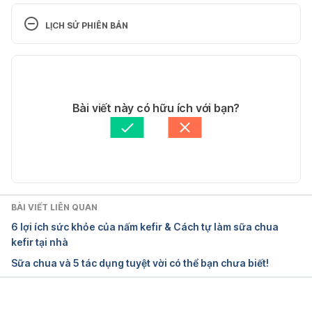
benefits
LỊCH SỬ PHIÊN BẢN
https://www.sciencedirect.com/science/article/pii/S
Phiên bản hiện tại
0022030220310559 Ngày truy cập 19/5/2025
21/05/2025
6 Impressive Health Benefits of Yogurt
Tác giả: 
Trần Thị Tuyết Trinh
Bài viết này có hữu ích với bạn?
Tham vấn y khoa: 
Ban Tham vấn Y khoa Hello Bacsi
https://www.healthline.com/nutrition/benefits-of-
Cập nhật bởi: 
Lan Quan
yogurt Ngày truy cập 19/5/2025
Everything you need to know about yogurt
BÀI VIẾT LIÊN QUAN
https://www.medicalnewstoday.com/articles/29571
6 lợi ích sức khỏe của nấm kefir & Cách tự làm sữa chua
4 Ngày truy cập 19/5/2025
kefir tại nhà
Sữa chua và 5 tác dụng tuyệt vời có thể bạn chưa biết!
4 ways to properly store your yoghurt
https://www.grundig.com/za-en/respect-food/tips-