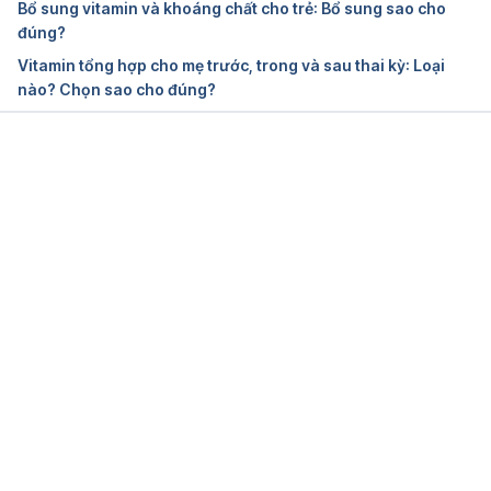
Bổ sung vitamin và khoáng chất cho trẻ: Bổ sung sao cho
đúng?
https://ods.od.nih.gov/factsheets/MVMS-
Vitamin tổng hợp cho mẹ trước, trong và sau thai kỳ: Loại
HealthProfessional/ Ngày truy cập 07/5/2025
nào? Chọn sao cho đúng?
Multiple vitamin overdose
https://www.mountsinai.org/health-
Đang tải....
library/poison/multiple-vitamin-overdose  Ngày truy 
cập 07/5/2025
Multivitamin Side Effects: Timespan and When to 
Be Concerned
https://www.healthline.com/nutrition/multivitamin-
side-effects  Ngày truy cập 07/5/2025