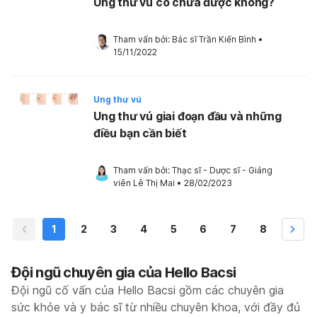
Ung thư vú có chữa được không?
Tham vấn bởi: 
Bác sĩ Trần Kiến Bình
•
15/11/2022
Ung thư vú
Ung thư vú giai đoạn đầu và những
điều bạn cần biết
Tham vấn bởi: 
Thạc sĩ - Dược sĩ - Giảng 
viên Lê Thị Mai
•
28/02/2023
1
2
3
4
5
6
7
8
Đội ngũ chuyên gia của Hello Bacsi
Đội ngũ cố vấn của Hello Bacsi gồm các chuyên gia
sức khỏe và y bác sĩ từ nhiều chuyên khoa, với đầy đủ