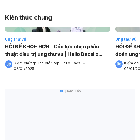
Kiến thức chung
Ung thư vú
Ung thư vú
HỎI ĐỂ KHỎE HƠN - Các lựa chọn phẫu
HỎI ĐỂ K
thuật điều trị ung thư vú | Hello Bacsi x
đoán ung t
SANOFI
SANOFI
Kiểm chứng: 
Ban biên tập Hello Bacsi
 •
Kiểm chứ
02/01/2025
02/01/2
Quảng Cáo