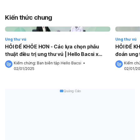
Kiến thức chung
Ung thư vú
Ung thư vú
HỎI ĐỂ KHỎE HƠN - Các lựa chọn phẫu
HỎI ĐỂ K
thuật điều trị ung thư vú | Hello Bacsi x
đoán ung t
SANOFI
SANOFI
Kiểm chứng: 
Ban biên tập Hello Bacsi
 •
Kiểm chứ
02/01/2025
02/01/2
Quảng Cáo