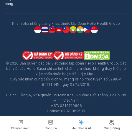
hàng
Khám phá những trang khác thuộc tập đoàn Hello Health Group
© 2026 Bản quyền các bài viết thuộc tập đoàn Hello Health Group. Các
bài viết của Hello Bacsi chỉ có tính chất tham khảo, không thay thế cho
việc chẩn đoán hoặc điều trị y khoa.
Giấy xác nhận cung cấp dịch vụ mạng xã hội trực tuyến số 529/GP-
BTTTT, HN ngày 03/12/2019.
Địa chỉ: Tầng 4, 67 Nguyễn Thị Minh Khai, Phường Bến Thành, TP Hồ Chí
Minh, Việt Nam
MST: 0313710696
Hotline: 02871062539
Chuyên mục
Công cụ
HelloBacsi AI
Cộng đồng