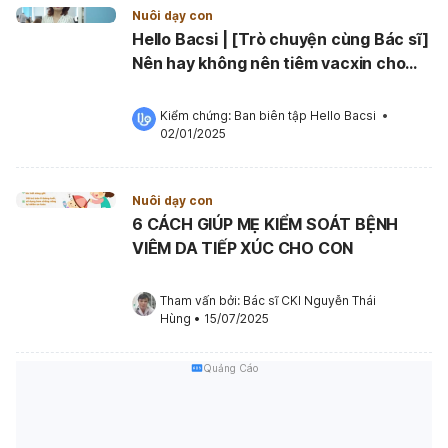
Nuôi dạy con
Hello Bacsi | [Trò chuyện cùng Bác sĩ]
Nên hay không nên tiêm vacxin cho
trẻ nhỏ?
Kiểm chứng: 
Ban biên tập Hello Bacsi
 •
02/01/2025
Nuôi dạy con
6 CÁCH GIÚP MẸ KIỂM SOÁT BỆNH
VIÊM DA TIẾP XÚC CHO CON
Tham vấn bởi: 
Bác sĩ CKI Nguyễn Thái 
Hùng
•
15/07/2025
Quảng Cáo