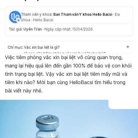
Tham vấn y khoa:
Ban Tham vấn Y khoa Hello Bacsi
·
Đa
khoa
·
Hello Bacsi
Tác giả:
Uyên Trần
·
Ngày cập nhật: 15/04/2026
Chỉ mục:
Vắc xin bại liệt là gì?
Vì sao cần tiêm phòng vắc xin bại liệt cho trẻ?
Việc tiêm phòng vắc xin bại liệt vô cùng quan trọng,
Ưu, nhược điểm của vắc xin bại liệt
mang lại hiệu quả lên đến gần 100% để bảo vệ con khỏi
Các loại vắc xin bại liệt cho trẻ em và lịch tiêm chi tiết
Tác dụng phụ thường gặp sau chủng ngừa
tình trạng bại liệt. Vậy vắc xin bại liệt tiêm mấy mũi và
Vắc xin bại liệt giá bao nhiêu?
tiêm khi nào? Mời bạn cùng HelloBacsi tìm hiểu trong
Tiêm phòng bại liệt cho trẻ ở đâu?
bài viết này nhé.
Kết luận