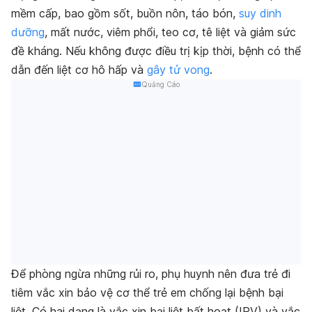
mềm cấp, bao gồm sốt, buồn nôn, táo bón,
suy dinh
dưỡng
, mất nước, viêm phổi, teo cơ, tê liệt và giảm sức
đề kháng. Nếu không được điều trị kịp thời, bệnh có thể
dẫn đến liệt cơ hô hấp và
gây tử vong
.
Quảng Cáo
Để phòng ngừa những rủi ro, phụ huynh nên đưa trẻ đi
tiêm vắc xin bảo vệ cơ thể trẻ em chống lại bệnh bại
liệt. Có hai dạng là vắc xin bại liệt bất hoạt (IPV) và vắc