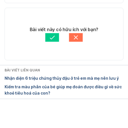
Phiên bản hiện tại
Ngày truy cập: 15/4/2026
15/04/2026
Polio Vaccination: Information for Healthcare 
Tác giả: 
Uyên Trần
Bài viết này có hữu ích với bạn?
Professionals
Tham vấn y khoa: 
Ban Tham vấn Y khoa Hello Bacsi
Cập nhật bởi: 
Trương Phương Đài
https://www.cdc.gov/vaccines/vpd/polio/hcp/index
.html
Ngày truy cập: 15/4/2026
BÀI VIẾT LIÊN QUAN
Nhận diện 6 triệu chứng thủy đậu ở trẻ em mà mẹ nên lưu ý
Polio (poliomyelitis) vaccine
Kiểm tra màu phân của bé giúp mẹ đoán được điều gì về sức
khoẻ tiêu hoá của con?
https://www.health.gov.au/topics/immunisation/vac
cines/polio-poliomyelitis-vaccine
Ngày truy cập: 15/4/2026
Đang tải....